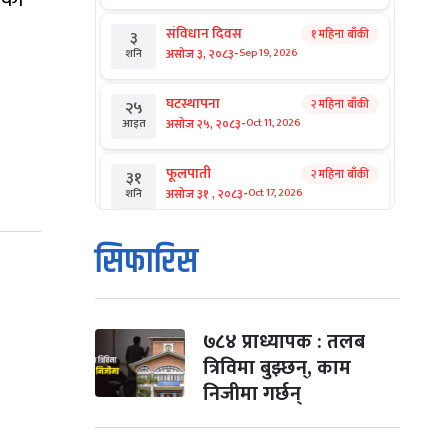
संविधान दिवस
१ महिना बाँकी
३
-
असोज ३, २०८३
Sep 19, 2026
शनि
घटस्थापना
२ महिना बाँकी
२५
-
असोज २५, २०८३
Oct 11, 2026
आइत
फूलपाती
२ महिना बाँकी
३१
-
असोज ३१ , २०८३
Oct 17, 2026
शनि
कार्तिक सङ्क्रान्ति
२ महिना बाँकी
१
सिफारिस
-
कार्तिक १, २०८३
Oct 18, 2026
आइत
महानवमी
२ महिना बाँकी
३
-
कार्तिक ३, २०८३
Oct 20, 2026
मंगल
७८४ प्राध्यापक : तलब
त्रिविमा बुझ्छन्, काम
विजयादशमी
२ महिना बाँकी
४
निजीमा गर्छन्
-
कार्तिक ४, २०८३
Oct 21, 2026
बुध