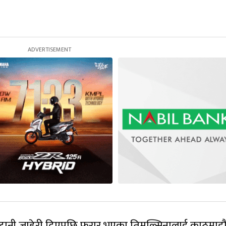
िटानी जाहेरी दिएपछि फरार भएका तिमल्सिनालाई काठमाडौ