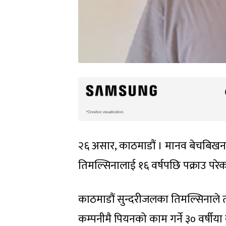
२६ असार, काठमाडौं । मानव बेचबिखन 
तिमल्सिनालाई १६ वर्षपछि पक्राउ परेक
काठमाडौं सुन्दरीजलका तिमल्सिनाले तत्
कम्पनीमै पियनको काम गर्ने ३० वर्षीय