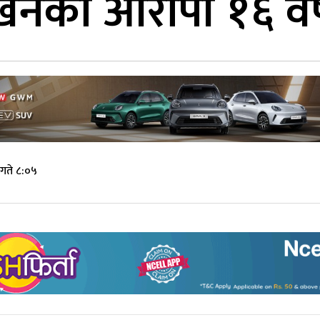
खनका आरोपी १६ वर्
गते ८:०५