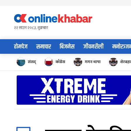
Skip
to
content
२२ साउन २०८३, शुक्रबार
होमपेज
समाचार
बिजनेस
जीवनशैली
मनोरञ्ज
संसद्
काँग्रेस
गगन थापा
शेरबहाद