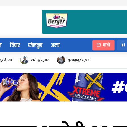
न
विचार
खेलकुद
अन्य
पात्रो
ुर देउवा
खगेन्द्र सुनार
पुरबहादुर गुरुङ