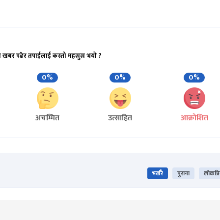
ो खबर पढेर तपाईलाई कस्तो महसुस भयो ?
0%
0%
0%
अचम्मित
उत्साहित
आक्रोशित
भर्खरै
पुराना
लोकप्र