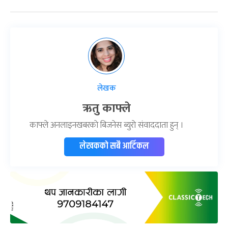
लेखक
ऋतु काफ्ले
काफ्ले अनलाइनखबरकाे बिजनेस ब्युराे संवाददाता हुन् ।
लेखकको सबै आर्टिकल