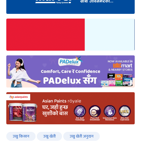
उखु किसान
उखु खेती
उखु खेती अनुदान