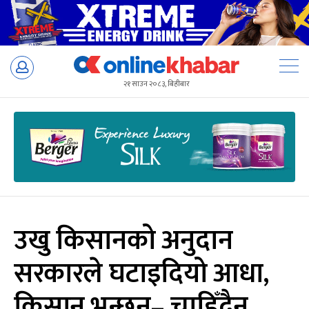
Skip
to
२१ साउन २०८३, बिहीबार
content
उखु किसानको अनुदान
सरकारले घटाइदियो आधा,
किसान भन्छन्– चाहिँदैन