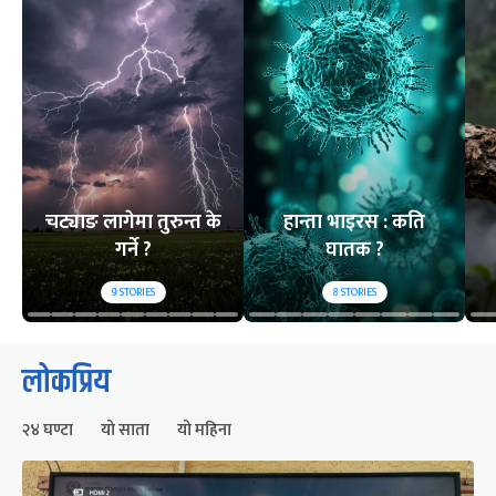
चट्याङ लागेमा तुरुन्त के
हान्ता भाइरस : कति
गर्ने ?
घातक ?
9
STORIES
8
STORIES
लोकप्रिय
२४ घण्टा
यो साता
यो महिना