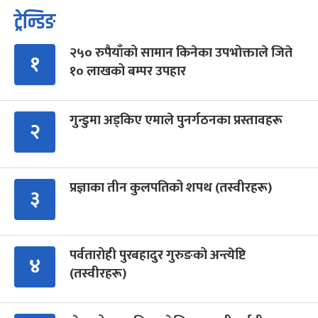
ट्रेन्डिङ
२५० रुपैयाँको सामान किनेका उपभोक्ताले जिते
१
१० लाखको बम्पर उपहार
गुन्डुमा अड्किए एमाले पुनर्गठनका प्रस्तावहरू
२
प्रज्ञाका तीन कुलपतिको शपथ (तस्वीरहरू)
३
पर्वतारोही पुरबहादुर गुरुङको अन्त्येष्टि
४
(तस्वीरहरू)