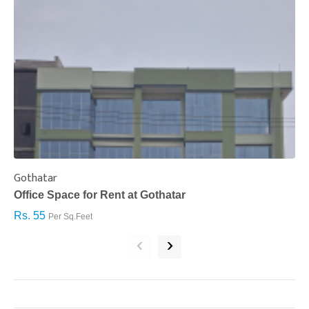
Gothatar
S
Office Space for Rent at Gothatar
H
Rs. 55
R
Per Sq.Feet
‹
›