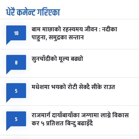
धेरै कमेन्ट गरिएका
पूर्णिमा व्रत
७ महिना बाँकी
७
-
चैत्र ७, २०८३
Mar 21, 2027
आइत
बाम माछाको रहस्यमय जीवन : नदीका
१०
फागुपूर्णिमा
७ महिना बाँकी
८
पाहुना, समुद्रका सन्तान
-
चैत्र ८, २०८३
Mar 22, 2027
सोम
सुनचाँदीको मूल्य बढ्यो
८
मधेशमा भयको रोटी सेक्दै सीके राउत
५
राजमार्ग दायाँबायाँका जग्गामा लाग्ने विकास
५
कर ५ प्रतिशत बिन्दु बढाइँदै