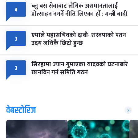
ब्लु बस सेवाबाट लैंगिक असमानतालाई
४
प्रोत्साहन नगर्ने नीति लिएका हौं : मन्त्री बादी
एमाले महासचिवको दाबी- रास्वपाको पतन
३
उदय जत्तिकै छिटो हुन्छ
सिरहामा ज्यान गुमाएका यादवको घटनाबारे
३
छानबिन गर्न समिति गठन
वेबस्टोरिज