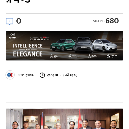
0
680
SHARES
अनलाइनखबर
२०८२ साउन ५ गते १२:०३