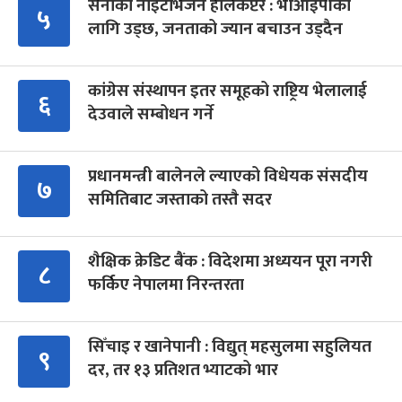
सेनाको नाइटभिजन हेलिकप्टर : भीआईपीका
५
लागि उड्छ, जनताको ज्यान बचाउन उड्दैन
कांग्रेस संस्थापन इतर समूहको राष्ट्रिय भेलालाई
६
देउवाले सम्बोधन गर्ने
प्रधानमन्त्री बालेनले ल्याएको विधेयक संसदीय
७
समितिबाट जस्ताको तस्तै सदर
शैक्षिक क्रेडिट बैंक : विदेशमा अध्ययन पूरा नगरी
८
फर्किए नेपालमा निरन्तरता
सिँचाइ र खानेपानी : विद्युत् महसुलमा सहुलियत
९
दर, तर १३ प्रतिशत भ्याटको भार