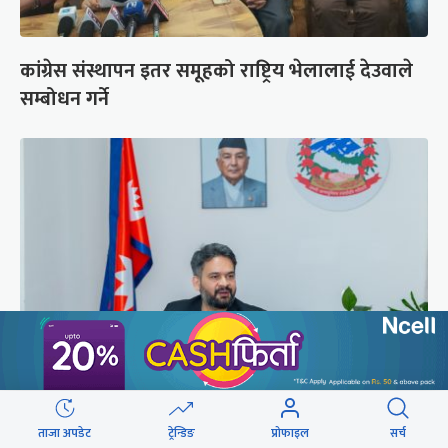
कांग्रेस संस्थापन इतर समूहको राष्ट्रिय भेलालाई देउवाले
सम्बोधन गर्ने
प्रधानमन्त्री बालेनले ल्याएको विधेयक संसदीय
समितिबाट जस्ताको तस्तै सदर
ताजा अपडेट
ट्रेन्डिङ
प्रोफाइल
सर्च