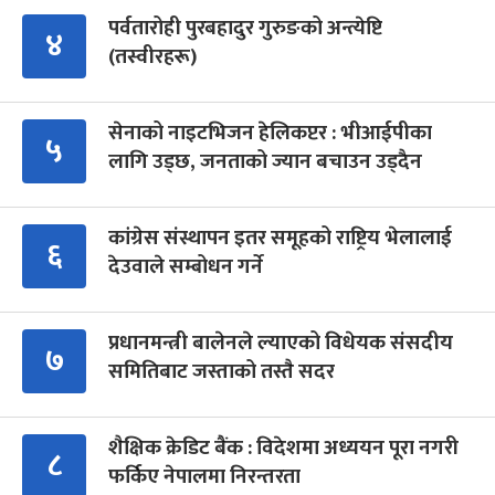
पर्वतारोही पुरबहादुर गुरुङको अन्त्येष्टि
४
(तस्वीरहरू)
सेनाको नाइटभिजन हेलिकप्टर : भीआईपीका
५
लागि उड्छ, जनताको ज्यान बचाउन उड्दैन
कांग्रेस संस्थापन इतर समूहको राष्ट्रिय भेलालाई
६
देउवाले सम्बोधन गर्ने
प्रधानमन्त्री बालेनले ल्याएको विधेयक संसदीय
७
समितिबाट जस्ताको तस्तै सदर
शैक्षिक क्रेडिट बैंक : विदेशमा अध्ययन पूरा नगरी
८
फर्किए नेपालमा निरन्तरता