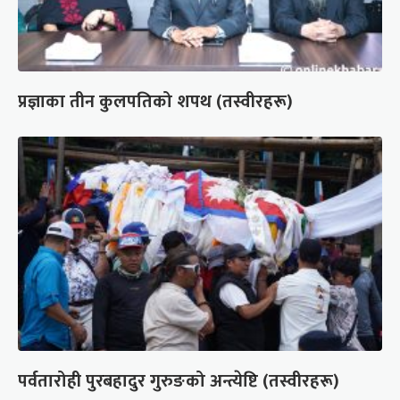
प्रज्ञाका तीन कुलपतिको शपथ (तस्वीरहरू)
पर्वतारोही पुरबहादुर गुरुङको अन्त्येष्टि (तस्वीरहरू)