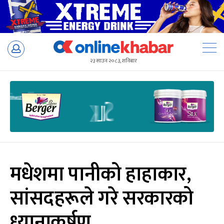
Skip
to
२३ साउन २०८३, शनिबार
content
मधेशमा पानीको हाहाकार,
सांसदहरूले गरे सरकारको
ध्यानाकर्षण