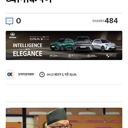
0
484
SHARES
अनलाइनखबर
२०८२ साउन ६ गते १३:३५