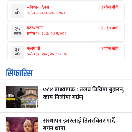
संविधान दिवस
१ महिना बाँकी
३
-
असोज ३, २०८३
Sep 19, 2026
शनि
घटस्थापना
२ महिना बाँकी
२५
-
असोज २५, २०८३
Oct 11, 2026
आइत
फूलपाती
२ महिना बाँकी
३१
-
असोज ३१ , २०८३
Oct 17, 2026
शनि
कार्तिक सङ्क्रान्ति
२ महिना बाँकी
१
सिफारिस
-
कार्तिक १, २०८३
Oct 18, 2026
आइत
७८४ प्राध्यापक : तलब त्रिविमा बुझ्छन्,
महानवमी
२ महिना बाँकी
३
-
काम निजीमा गर्छन्
कार्तिक ३, २०८३
Oct 20, 2026
मंगल
विजयादशमी
२ महिना बाँकी
४
-
कार्तिक ४, २०८३
Oct 21, 2026
बुध
संस्थापन इतरलाई तितरबितर पार्दै
गगन थापा
पापा‌ङ्कुशा एकादशी व्रत
२ महिना बाँकी