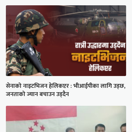
सेनाको नाइटभिजन हेलिकप्टर : भीआईपीका लागि उड्छ,
जनताको ज्यान बचाउन उड्दैन