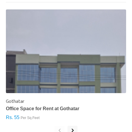
Gothatar
S
Office Space for Rent at Gothatar
H
Rs. 55
R
Per Sq.Feet
‹
›