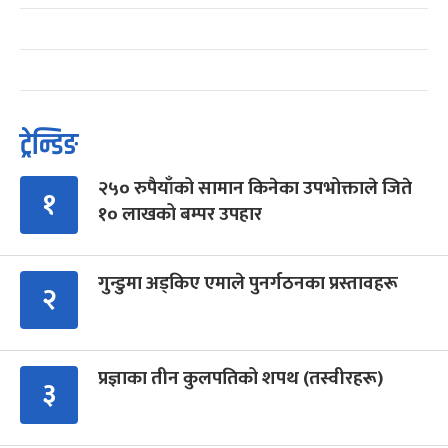
ट्रेन्डिङ
२५० रुपैयाँको सामान किनेका उपभोक्ताले जिते
१
१० लाखको बम्पर उपहार
गुन्डुमा अड्किए एमाले पुनर्गठनका प्रस्तावहरू
२
प्रज्ञाका तीन कुलपतिको शपथ (तस्वीरहरू)
३