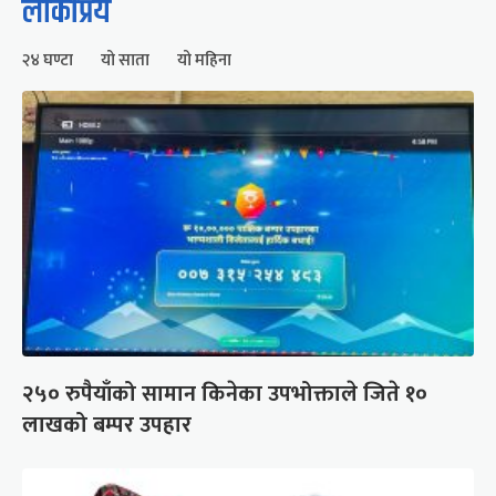
लोकप्रिय
२४ घण्टा
यो साता
यो महिना
२५० रुपैयाँको सामान किनेका उपभोक्ताले जिते १०
लाखको बम्पर उपहार