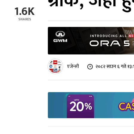
ग्रोक, जहाँ 
1.6K
SHARES
एजेन्सी
२०८२ साउन ६ गते १३