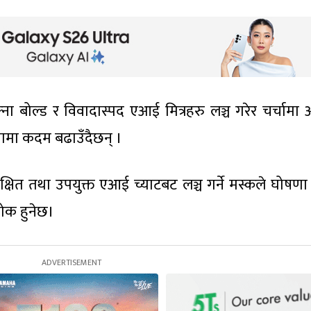
फ्ना बोल्ड र विवादास्पद एआई मित्रहरु लञ्च गरेर चर्चाम
ामा कदम बढाउँदैछन् ।
ित तथा उपयुक्त एआई च्याटबट लञ्च गर्ने मस्कले घोषणा
रोक हुनेछ।