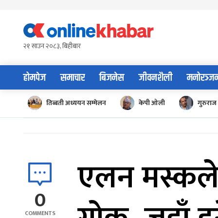
Skip
to
content
२१ साउन २०८३, बिहीबार
होमपेज
समाचार
बिजनेस
जीवनशैली
मनोरञ्ज
तिब्बती अध्ययन सम्मेलन
केपी ओली
गुरुराज 
एलन मस्कले
0
COMMENTS