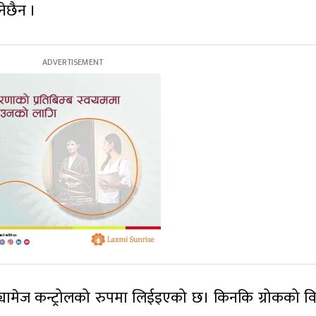
ेछैन ।
ामेज कन्ट्रोलको रुपमा लिईइएको छ। किनकि ग्रोकको वि