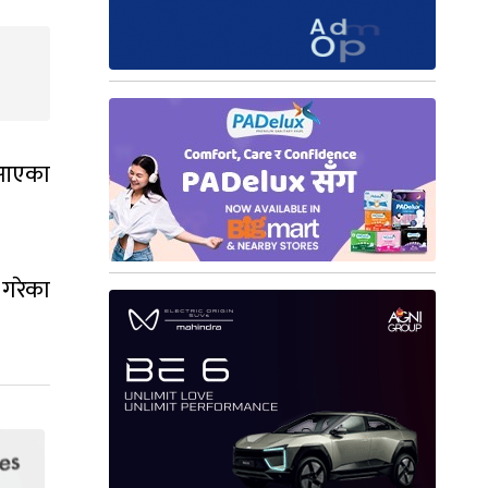
ा आएका
 गरेका