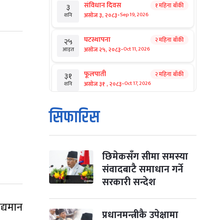
संविधान दिवस
१ महिना बाँकी
३
-
असोज ३, २०८३
Sep 19, 2026
शनि
घटस्थापना
२ महिना बाँकी
२५
-
असोज २५, २०८३
Oct 11, 2026
आइत
फूलपाती
२ महिना बाँकी
३१
-
असोज ३१ , २०८३
Oct 17, 2026
शनि
कार्तिक सङ्क्रान्ति
२ महिना बाँकी
१
सिफारिस
-
कार्तिक १, २०८३
Oct 18, 2026
आइत
महानवमी
२ महिना बाँकी
३
-
कार्तिक ३, २०८३
Oct 20, 2026
मंगल
छिमेकसँग सीमा समस्या
संवादबाटै समाधान गर्ने
विजयादशमी
२ महिना बाँकी
४
सरकारी सन्देश
-
कार्तिक ४, २०८३
Oct 21, 2026
बुध
द्यमान
पापा‌ङ्कुशा एकादशी व्रत
प्रधानमन्त्रीकै उपेक्षामा
२ महिना बाँकी
५