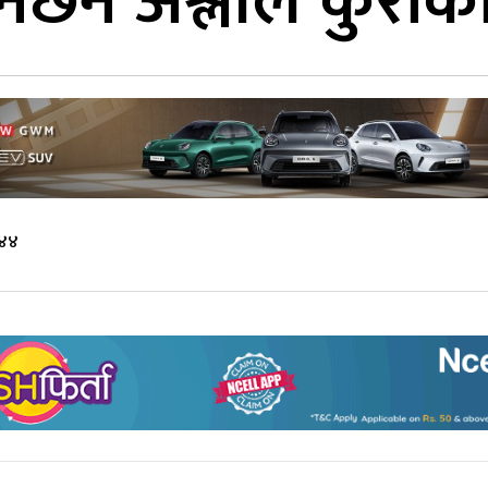
हुनेछैन अश्लील कुराक
:४४