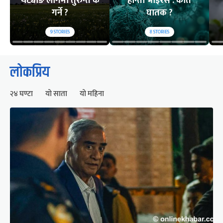
चट्याङ लागेमा तुरुन्त के
हान्ता भाइरस : कति
गर्ने ?
घातक ?
9
STORIES
8
STORIES
लोकप्रिय
२४ घण्टा
यो साता
यो महिना