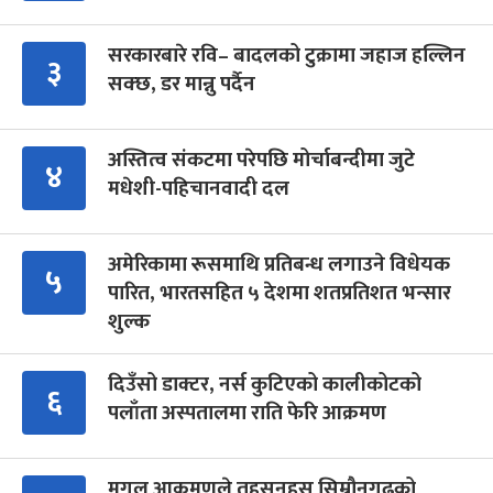
सरकारबारे रवि– बादलको टुक्रामा जहाज हल्लिन
३
सक्छ, डर मान्नु पर्दैन
अस्तित्व संकटमा परेपछि मोर्चाबन्दीमा जुटे
४
मधेशी-पहिचानवादी दल
अमेरिकामा रूसमाथि प्रतिबन्ध लगाउने विधेयक
५
पारित, भारतसहित ५ देशमा शतप्रतिशत भन्सार
शुल्क
दिउँसो डाक्टर, नर्स कुटिएको कालीकोटको
६
पलाँता अस्पतालमा राति फेरि आक्रमण
मुगल आक्रमणले तहसनहस सिम्रौनगढको