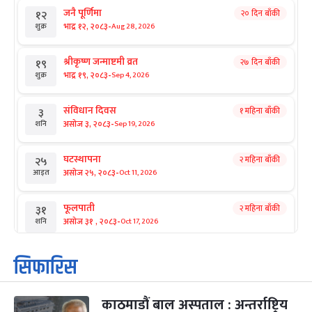
जनै पूर्णिमा
२० दिन बाँकी
१२
-
भाद्र १२, २०८३
Aug 28, 2026
शुक्र
श्रीकृष्ण जन्माष्टमी व्रत
२७ दिन बाँकी
१९
-
भाद्र १९, २०८३
Sep 4, 2026
शुक्र
संविधान दिवस
१ महिना बाँकी
३
-
असोज ३, २०८३
Sep 19, 2026
शनि
घटस्थापना
२ महिना बाँकी
२५
-
असोज २५, २०८३
Oct 11, 2026
आइत
फूलपाती
२ महिना बाँकी
३१
-
असोज ३१ , २०८३
Oct 17, 2026
शनि
कार्तिक सङ्क्रान्ति
२ महिना बाँकी
१
सिफारिस
-
कार्तिक १, २०८३
Oct 18, 2026
आइत
काठमाडौं बाल अस्पताल : अन्तर्राष्ट्रिय
महानवमी
२ महिना बाँकी
३