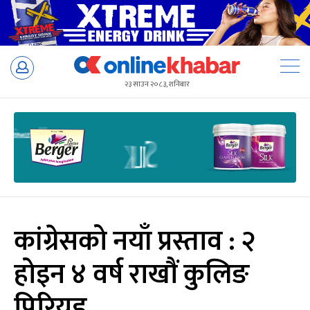
Skip
to
२३ साउन २०८३, शनिबार
content
कांग्रेसको नयाँ प्रस्ताव : २
होइन ४ वर्ष राखाैं कुलिङ
पिरियड