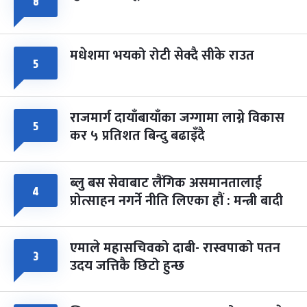
८
मधेशमा भयको रोटी सेक्दै सीके राउत
५
राजमार्ग दायाँबायाँका जग्गामा लाग्ने विकास
५
कर ५ प्रतिशत बिन्दु बढाइँदै
ब्लु बस सेवाबाट लैंगिक असमानतालाई
४
प्रोत्साहन नगर्ने नीति लिएका हौं : मन्त्री बादी
एमाले महासचिवको दाबी- रास्वपाको पतन
३
उदय जत्तिकै छिटो हुन्छ