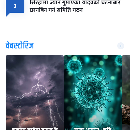
सिरहामा ज्यान गुमाएका यादवको घटनाबारे
३
छानबिन गर्न समिति गठन
वेबस्टोरिज