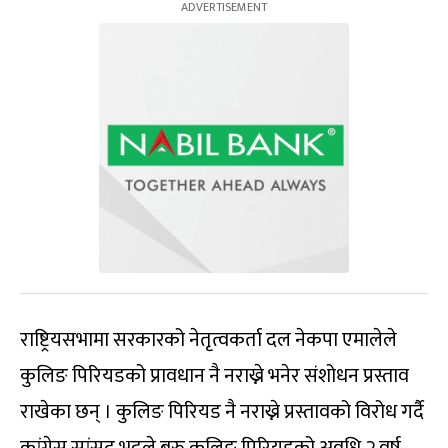
राष्ट्रियसभामा सरकारको नेतृत्वकर्ता दल नेकपा एमालेले
कुलिङ पिरियडको प्रावधान नै नराख्ने भनेर संशोधन प्रस्ताव
राखेका छन् । कुलिङ पिरियड नै नराख्ने प्रस्तावको विरोध गर्दै
कांग्रेस सांसद भट्टले बरु कुलिङ पिरियडको अवधि २ वर्ष