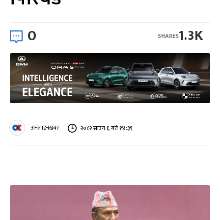
0
1.3K
SHARES
अनलाइनखबर
२०८२ साउन ६ गते १४:३९