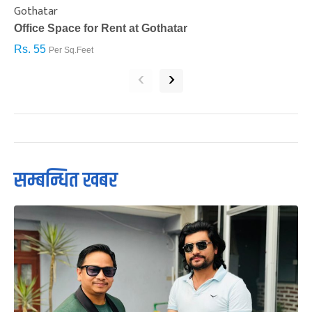
Gothatar
S
Office Space for Rent at Gothatar
H
Rs. 55
R
Per Sq.Feet
‹
›
सम्बन्धित खबर