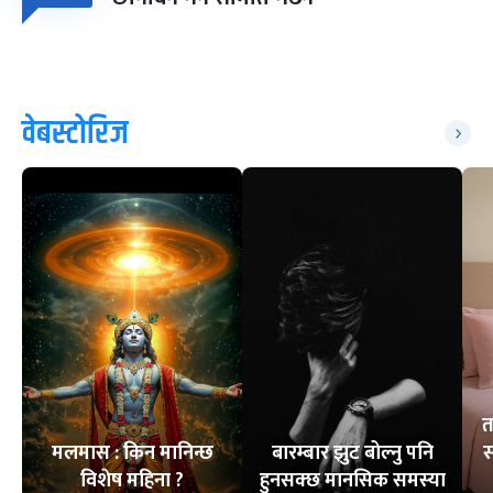
वेबस्टोरिज
त
मलमास : किन मानिन्छ
बारम्बार झुट बोल्नु पनि
स
विशेष महिना ?
हुनसक्छ मानसिक समस्या