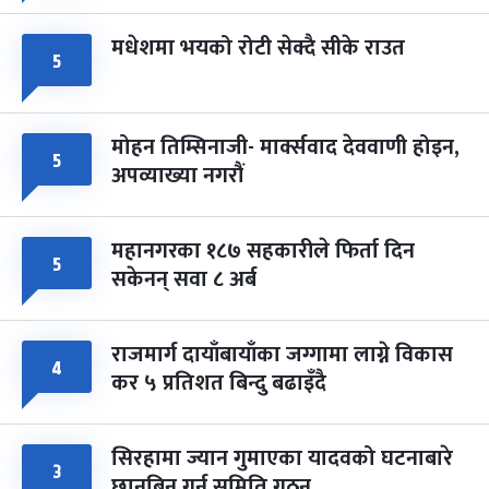
मधेशमा भयको रोटी सेक्दै सीके राउत
५
मोहन तिम्सिनाजी- मार्क्सवाद देववाणी होइन,
५
अपव्याख्या नगरौं
महानगरका १८७ सहकारीले फिर्ता दिन
५
सकेनन् सवा ८ अर्ब
राजमार्ग दायाँबायाँका जग्गामा लाग्ने विकास
४
कर ५ प्रतिशत बिन्दु बढाइँदै
सिरहामा ज्यान गुमाएका यादवको घटनाबारे
३
छानबिन गर्न समिति गठन