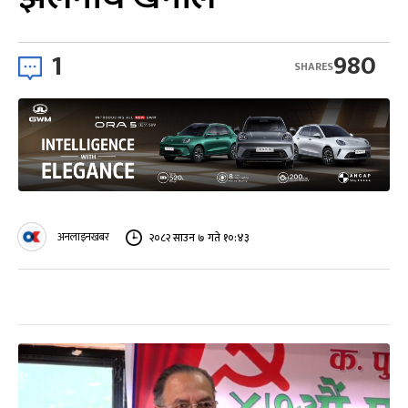
1
980
SHARES
अनलाइनखबर
२०८२ साउन ७ गते १०:४३