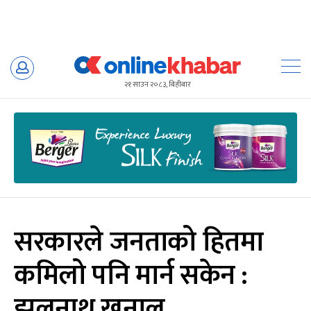
Skip
to
२१ साउन २०८३, बिहीबार
content
सरकारले जनताको हितमा
कमिलो पनि मार्न सकेन :
झलनाथ खनाल