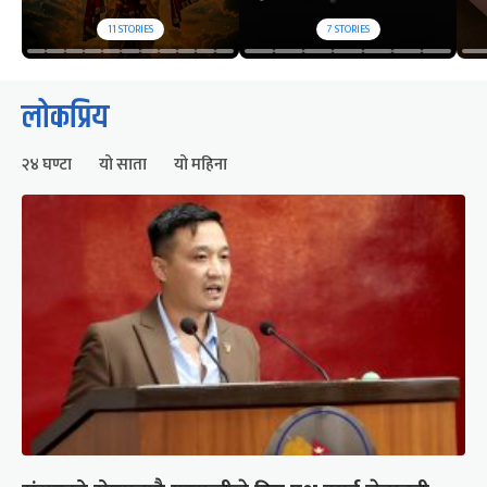
11
STORIES
7
STORIES
लोकप्रिय
२४ घण्टा
यो साता
यो महिना