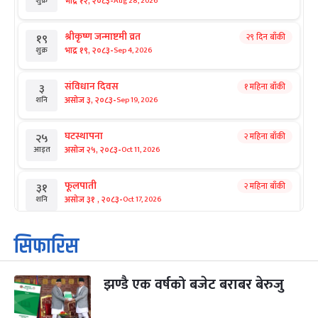
-
भाद्र १२, २०८३
Aug 28, 2026
शुक्र
श्रीकृष्ण जन्माष्टमी व्रत
२९ दिन बाँकी
१९
-
भाद्र १९, २०८३
Sep 4, 2026
शुक्र
संविधान दिवस
१ महिना बाँकी
३
-
असोज ३, २०८३
Sep 19, 2026
शनि
घटस्थापना
२ महिना बाँकी
२५
-
असोज २५, २०८३
Oct 11, 2026
आइत
फूलपाती
२ महिना बाँकी
३१
-
असोज ३१ , २०८३
Oct 17, 2026
शनि
कार्तिक सङ्क्रान्ति
२ महिना बाँकी
१
सिफारिस
-
कार्तिक १, २०८३
Oct 18, 2026
आइत
झण्डै एक वर्षको बजेट बराबर बेरुजु
महानवमी
२ महिना बाँकी
३
-
कार्तिक ३, २०८३
Oct 20, 2026
मंगल