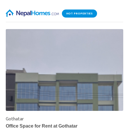
HOT PROPERTIES
Gothatar
S
Office Space for Rent at Gothatar
H