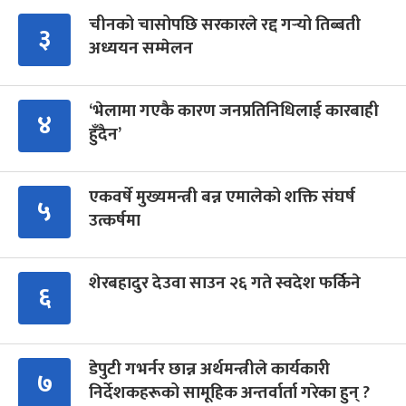
चीनको चासोपछि सरकारले रद्द गर्‍यो तिब्बती
३
अध्ययन सम्मेलन
‘भेलामा गएकै कारण जनप्रतिनिधिलाई कारबाही
४
हुँदैन’
एकवर्षे मुख्यमन्त्री बन्न एमालेको शक्ति संघर्ष
५
उत्कर्षमा
शेरबहादुर देउवा साउन २६ गते स्वदेश फर्किने
६
डेपुटी गभर्नर छान्न अर्थमन्त्रीले कार्यकारी
७
निर्देशकहरूको सामूहिक अन्तर्वार्ता गरेका हुन् ?