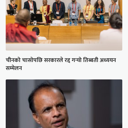
चीनको चासोपछि सरकारले रद्द गर्‍यो तिब्बती अध्ययन
सम्मेलन