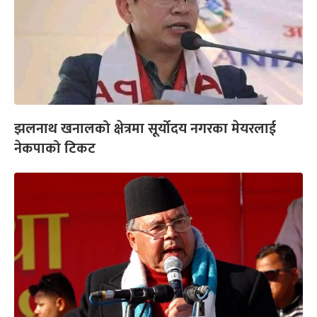
झलनाथ खनालको क्षेत्रमा सूर्योदय नगरका मेयरलाई
नेकपाको टिकट