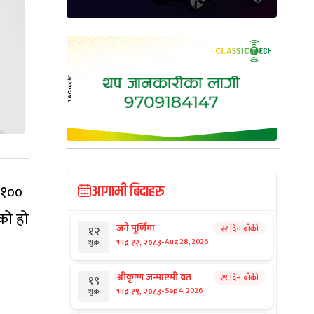
 १००
आगामी बिदाहरु
एको हो
जनै पूर्णिमा
२२ दिन बाँकी
१२
-
भाद्र १२, २०८३
Aug 28, 2026
शुक्र
श्रीकृष्ण जन्माष्टमी व्रत
२९ दिन बाँकी
१९
-
भाद्र १९, २०८३
Sep 4, 2026
शुक्र