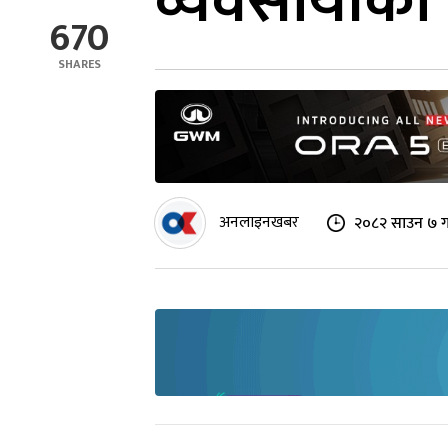
व्यवसायीको
670
SHARES
अनलाइनखबर
२०८२ साउन ७ ग