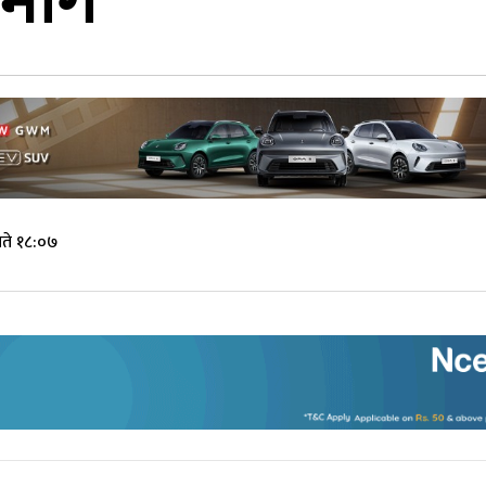
 माग
ते १८:०७