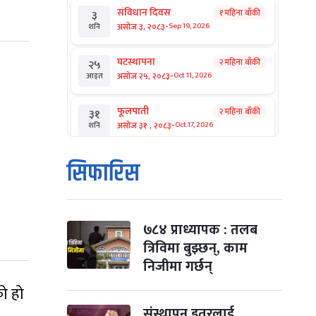
संविधान दिवस
१ महिना बाँकी
३
-
असोज ३, २०८३
Sep 19, 2026
शनि
घटस्थापना
२ महिना बाँकी
२५
-
असोज २५, २०८३
Oct 11, 2026
आइत
फूलपाती
२ महिना बाँकी
३१
-
असोज ३१ , २०८३
Oct 17, 2026
शनि
कार्तिक सङ्क्रान्ति
२ महिना बाँकी
१
सिफारिस
-
कार्तिक १, २०८३
Oct 18, 2026
आइत
महानवमी
२ महिना बाँकी
३
-
कार्तिक ३, २०८३
Oct 20, 2026
मंगल
७८४ प्राध्यापक : तलब
त्रिविमा बुझ्छन्, काम
विजयादशमी
२ महिना बाँकी
४
निजीमा गर्छन्
-
कार्तिक ४, २०८३
Oct 21, 2026
बुध
को हो
पापा‌ङ्कुशा एकादशी व्रत
संस्थापन इतरलाई
२ महिना बाँकी
५