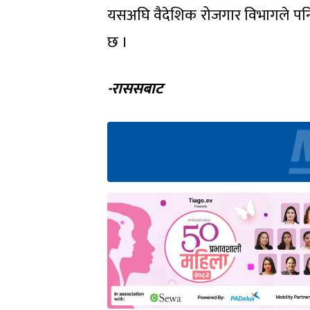
यसअघि वैदेशिक रोजगार विभागले प
छ ।
-राससबाट