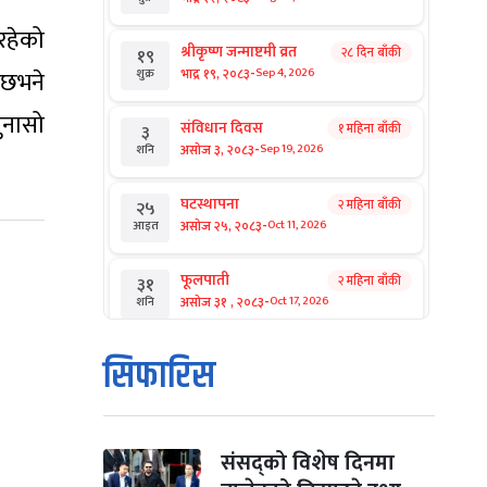
रहेको
श्रीकृष्ण जन्माष्टमी व्रत
२८ दिन बाँकी
१९
-
भाद्र १९, २०८३
 छभने
Sep 4, 2026
शुक्र
गुनासो
संविधान दिवस
१ महिना बाँकी
३
-
असोज ३, २०८३
Sep 19, 2026
शनि
घटस्थापना
२ महिना बाँकी
२५
-
असोज २५, २०८३
Oct 11, 2026
आइत
फूलपाती
२ महिना बाँकी
३१
-
असोज ३१ , २०८३
Oct 17, 2026
शनि
कार्तिक सङ्क्रान्ति
२ महिना बाँकी
१
सिफारिस
-
कार्तिक १, २०८३
Oct 18, 2026
आइत
महानवमी
२ महिना बाँकी
३
-
कार्तिक ३, २०८३
Oct 20, 2026
मंगल
संसद्को विशेष दिनमा