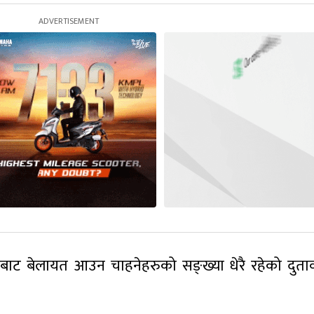
ालबाट बेलायत आउन चाहनेहरुको सङ्ख्या धेरै रहेको दुता