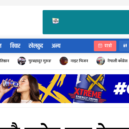
न
विचार
खेलकुद
अन्य
पात्रो
रतिष्ठान
पुरबहादुर गुरुङ
नाइट भिजन
नेपाली काँग्रेस