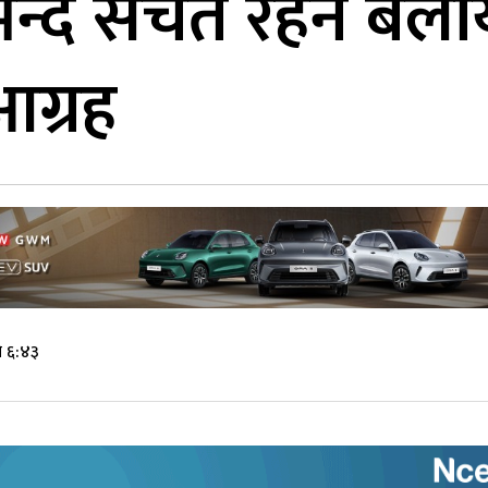
न्दै सचेत रहन बेला
आग्रह
े ६:४३