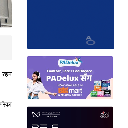
त रहन
परेका