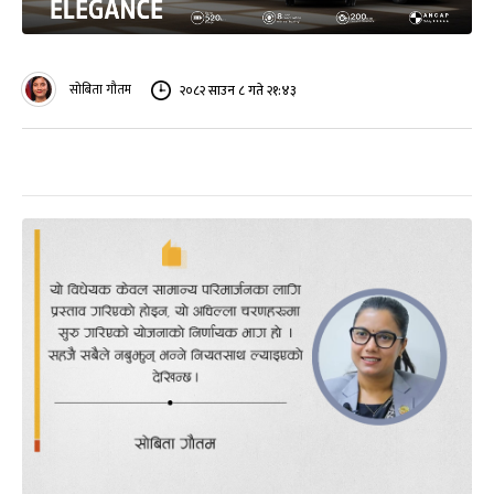
सोबिता गौतम
२०८२ साउन ८ गते २१:४३