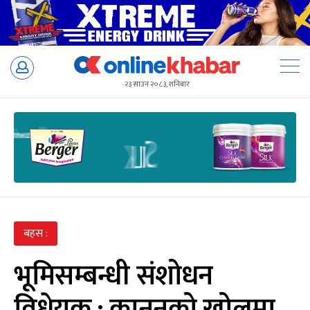
Skip
to
२३ साउन २०८३, शनिबार
content
बहस :
भूमिसम्बन्धी संशोधन
विधेयक : कानुनको खोलमा