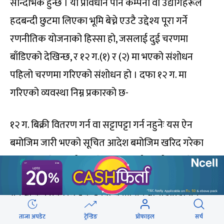
सान्दर्भिक हुन्छ । यो प्रावधान पनि कम्पनी वा उद्योगहरूले
हदबन्दी छुटमा लिएका भूमि बेच्ने एउटै उद्देश्य पूरा गर्ने
रणनीतिक योजनाको हिस्सा हो, जसलाई दुई चरणमा
बाँडिएको देखिन्छ, र १२ ग.(१) र (२) मा भएको संशोधन
पहिलो चरणमा गरिएको संशोधन हो । दफा १२ ग. मा
गरिएको व्यवस्था निम्न प्रकारको छ-
१२ ग. बिक्री वितरण गर्न वा सट्टापट्टा गर्न नहुनेः यस ऐन
बमोजिम जारी भएको सूचित आदेश बमोजिम खरिद गरेका
जग्गा सम्बन्धित उद्योग, प्रतिष्ठान, कम्पनी, आयोजना, शिक्षण
संस्था वा अन्य कुनै पनि संस्थाले कसैलाई पनि बिक्री वितरण
गर्न वा कुनै प्रकारले हक हस्तान्तरण गर्न वा सट्टापट्टा गर्न
पाउने छैन ।
ताजा अपडेट
ट्रेन्डिङ
प्रोफाइल
सर्च