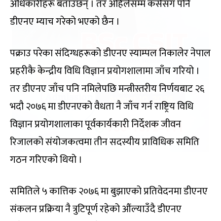
अधिकारीहरू बताउँछन् । तर अहिलेसम्म कसैसँग पनि
डीएनए म्याच गरेको भएको छैन ।
पक्राउ परेका संदिग्धहरूको डीएनए स्याम्पल निकालेर नेपाल
प्रहरीकै केन्द्रीय विधि विज्ञान प्रयोगशालामा जाँच गरियो ।
तर डीएनए जाँच पनि नमिलेपछि मन्त्रीस्तरीय निर्णयबाट २६
भदौ २०७६ मा डीएनएको वैधता नै जाँच गर्न राष्ट्रिय विधि
विज्ञान प्रयोगशालाका पूर्वकार्यकारी निर्देशक जीवन
रिजालको संयोजकत्वमा तीन सदस्यीय प्राविधिक समिति
गठन गरिएको थियो ।
समितिले ५ कात्तिक २०७६ मा बुझाएको प्रतिवेदनमा डीएनए
संकलन प्रक्रिया नै त्रुटिपूर्ण रहेको औंल्याउँदै डीएनए