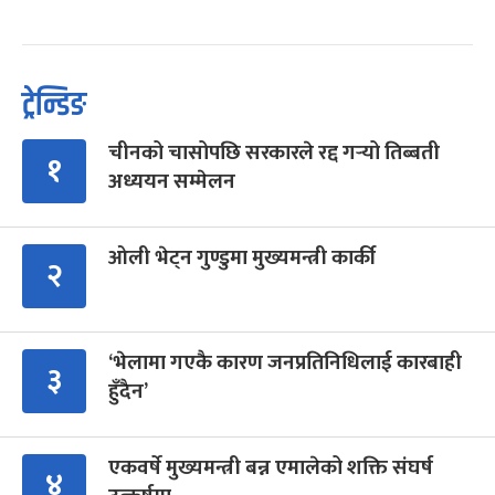
ट्रेन्डिङ
चीनको चासोपछि सरकारले रद्द गर्‍यो तिब्बती
१
अध्ययन सम्मेलन
ओली भेट्न गुण्डुमा मुख्यमन्त्री कार्की
२
‘भेलामा गएकै कारण जनप्रतिनिधिलाई कारबाही
३
हुँदैन’
एकवर्षे मुख्यमन्त्री बन्न एमालेको शक्ति संघर्ष
४