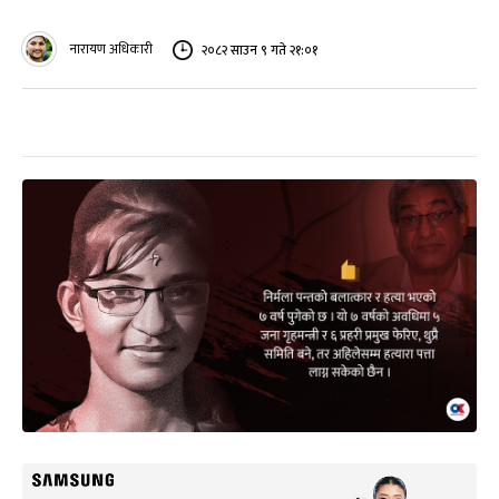
नारायण अधिकारी
२०८२ साउन ९ गते २१:०१