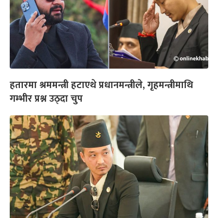
हतारमा श्रममन्त्री हटाएथे प्रधानमन्त्रीले, गृहमन्त्रीमाथि
गम्भीर प्रश्न उठ्दा चुप