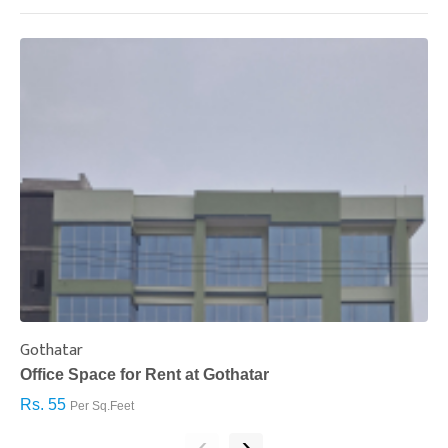
Gothatar
S
Office Space for Rent at Gothatar
H
Rs. 55
R
Per Sq.Feet
‹
›