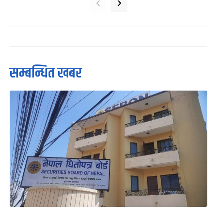
‹
›
सम्बन्धित खबर