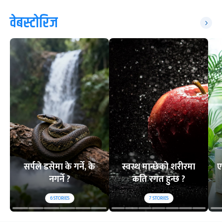
वेबस्टोरिज
सर्पले डसेमा के गर्ने, के
स्वस्थ मान्छेको शरीरमा
ए
नगर्ने ?
कति रगत हुन्छ ?
6
STORIES
7
STORIES