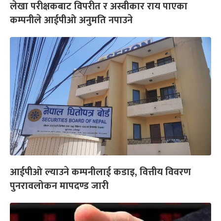
लेखा परीक्षकबाट विपरीत र अस्वीकार राय पाएका
कम्पनीले आईपीओ अनुमति नपाउने
आईपीओ ल्याउने कम्पनीलाई कडाइ, वित्तीय विवरण
पुनरावलोकन मापदण्ड जारी