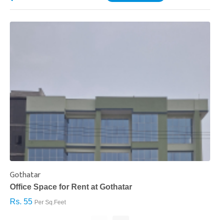
Gothatar
S
Office Space for Rent at Gothatar
H
Rs. 55
R
Per Sq.Feet