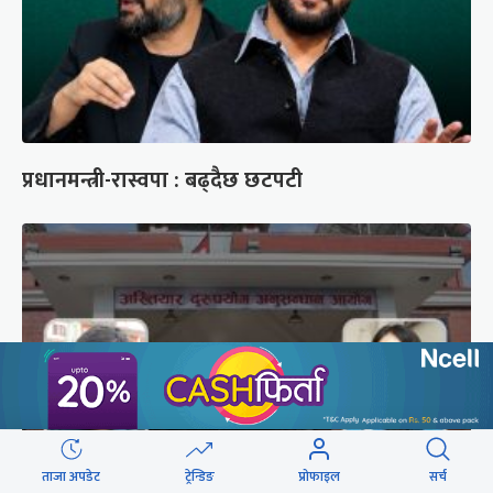
प्रधानमन्त्री-रास्वपा : बढ्दैछ छटपटी
ताजा अपडेट
ट्रेन्डिङ
प्रोफाइल
सर्च