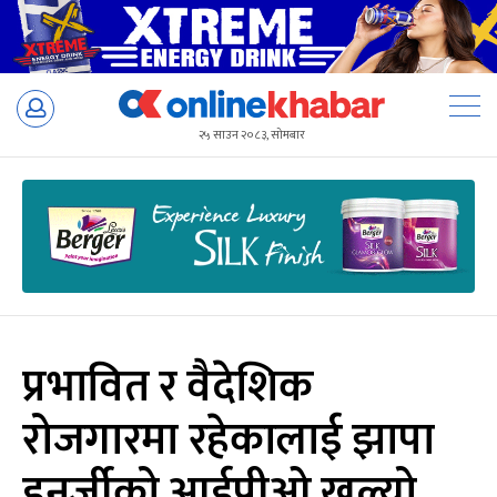
Skip
to
२५ साउन २०८३, सोमबार
content
प्रभावित र वैदेशिक
रोजगारमा रहेकालाई झापा
इनर्जीको आईपीओ खुल्यो