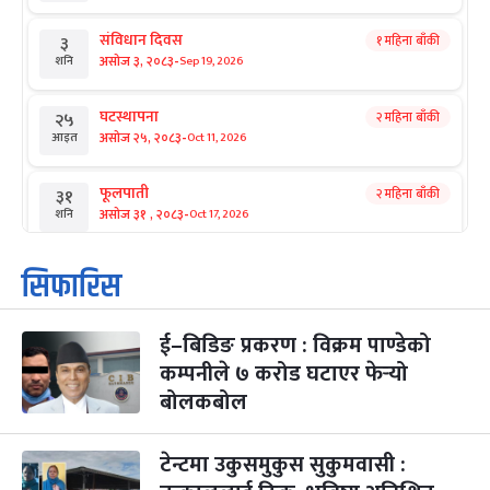
संविधान दिवस
१ महिना बाँकी
३
-
असोज ३, २०८३
Sep 19, 2026
शनि
घटस्थापना
२ महिना बाँकी
२५
-
असोज २५, २०८३
Oct 11, 2026
आइत
फूलपाती
२ महिना बाँकी
३१
-
असोज ३१ , २०८३
Oct 17, 2026
शनि
कार्तिक सङ्क्रान्ति
२ महिना बाँकी
१
सिफारिस
-
कार्तिक १, २०८३
Oct 18, 2026
आइत
ई–बिडिङ प्रकरण : विक्रम पाण्डेको
महानवमी
२ महिना बाँकी
३
-
कम्पनीले ७ करोड घटाएर फेर्‍यो
कार्तिक ३, २०८३
Oct 20, 2026
मंगल
बोलकबोल
विजयादशमी
२ महिना बाँकी
४
-
कार्तिक ४, २०८३
Oct 21, 2026
बुध
टेन्टमा उकुसमुकुस सुकुमवासी :