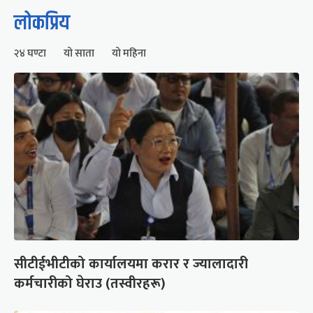
लोकप्रिय
२४ घण्टा
यो साता
यो महिना
सीटीईभीटीको कार्यालयमा करार र ज्यालादारी
कर्मचारीको घेराउ (तस्वीरहरू)