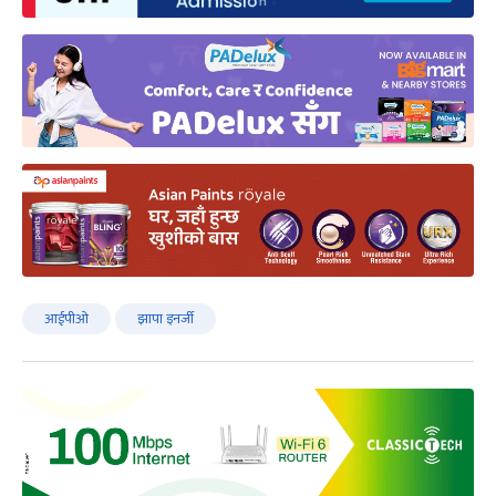
आईपीओ
झापा इनर्जी