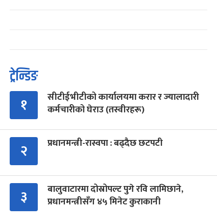
ट्रेन्डिङ
सीटीईभीटीको कार्यालयमा करार र ज्यालादारी
१
कर्मचारीको घेराउ (तस्वीरहरू)
प्रधानमन्त्री-रास्वपा : बढ्दैछ छटपटी
२
बालुवाटारमा दोस्रोपल्ट पुगे रवि लामिछाने,
३
प्रधानमन्त्रीसँग ४५ मिनेट कुराकानी