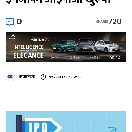
0
720
SHARES
अनलाइनखबर
२०८२ साउन १४ गते ११:५८