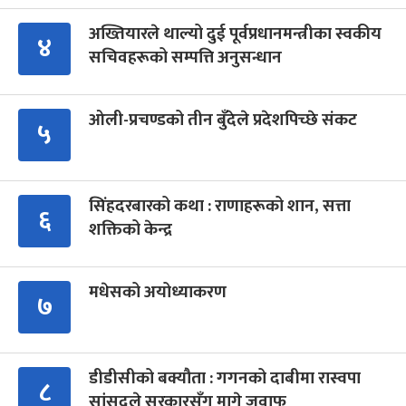
अख्तियारले थाल्यो दुई पूर्वप्रधानमन्त्रीका स्वकीय
४
सचिवहरूको सम्पत्ति अनुसन्धान
ओली-प्रचण्डको तीन बुँदेले प्रदेशपिच्छे संकट
५
सिंहदरबारको कथा : राणाहरूको शान, सत्ता
६
शक्तिको केन्द्र
मधेसको अयोध्याकरण
७
डीडीसीको बक्यौता : गगनको दाबीमा रास्वपा
८
सांसदले सरकारसँग मागे जवाफ