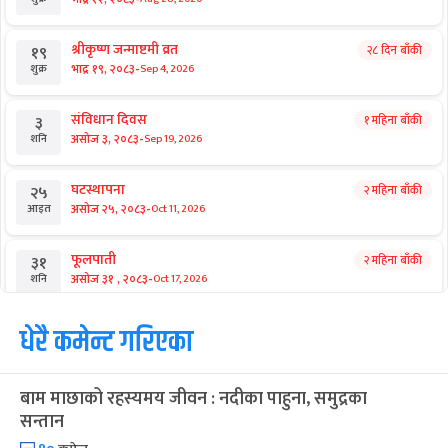
श्रीकृष्ण जन्माष्टमी व्रत
२८ दिन बाँकी
१९
-
भाद्र १९, २०८३
Sep 4, 2026
शुक्र
संविधान दिवस
१ महिना बाँकी
३
-
असोज ३, २०८३
Sep 19, 2026
शनि
घटस्थापना
२ महिना बाँकी
२५
-
असोज २५, २०८३
Oct 11, 2026
आइत
फूलपाती
२ महिना बाँकी
३१
-
असोज ३१ , २०८३
Oct 17, 2026
शनि
कार्तिक सङ्क्रान्ति
धेरै कमेन्ट गरिएका
२ महिना बाँकी
१
-
कार्तिक १, २०८३
Oct 18, 2026
आइत
बाम माछाको रहस्यमय जीवन : नदीका पाहुना, समुद्रका
महानवमी
२ महिना बाँकी
३
सन्तान
-
कार्तिक ३, २०८३
Oct 20, 2026
मंगल