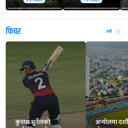
6
STORIES
7
STORIES
फिचर
सबै
कुशल भुर्तेलको
अन्योलमा दशौँ र