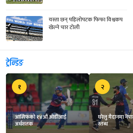
यस्ता छन् पहिलोपटक फिफा विश्वकप
खेल्ने चार टोली
ट्रेन्डिङ
१
२
आसिफको १४औं ओडीआई
घरेलु मैदानमा नेप
अर्धशतक
स्तब्ध