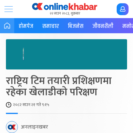
२२ साउन २०८३, शुक्रबार
होमपेज
समाचार
बिजनेस
जीवनशैली
मनोर
राष्ट्रिय टिम तयारी प्रशिक्षणमा
रहेका खेलाडीको परिक्षण
२०८२ साउन २१ गते ९:१५
अनलाइनखबर