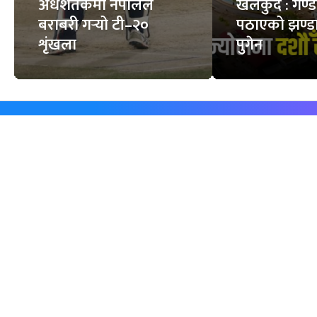
अर्धशतकमा नेपालले
खेलकुद : गण्
बराबरी गर्‍यो टी–२०
पठाएको झण्डा
शृंखला
पुगेन
समाचार
विजनेस
समाज
बजार
विचार/ब्लग
पर्यटन
साहित्य
रोजगार
अन्तर्वार्ता
बैँक / वित्त
खेलकुद़़
अटो
जीवनशैली/स्वास्थ्य
सूचना-प्रविधि
प्रवास
अन्तर्राष्ट्रिय