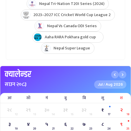
Nepal Tri-Nation T20I Series (2024)
2023–2027 ICC Cricket World Cup League 2
Nepal Vs Canada ODI Series
Aaha RARA Pokhara gold cup
Nepal Super League
क्यालेन्डर
साउन २०८३
Jul
Aug 2026
/
आ
सो
मं
बु
बि
शु
श
२८
२९
३०
३१
३२
१
२
12
13
14
15
16
17
18
३
४
५
६
७
८
९
19
20
21
22
23
24
25