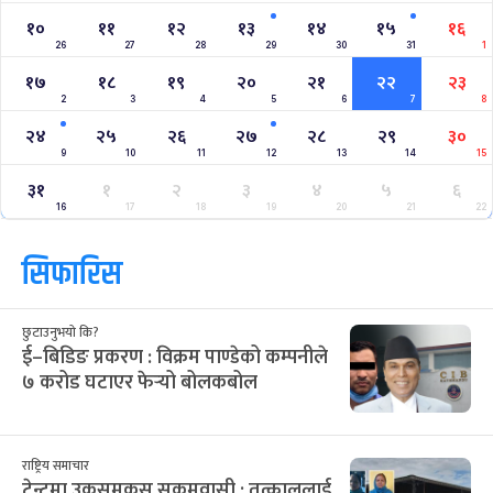
१०
११
१२
१३
१४
१५
१६
26
27
28
29
30
31
1
१७
१८
१९
२०
२१
२२
२३
2
3
4
5
6
7
8
२४
२५
२६
२७
२८
२९
३०
9
10
11
12
13
14
15
३१
१
२
३
४
५
६
16
17
18
19
20
21
22
सिफारिस
छुटाउनुभयो कि?
ई–बिडिङ प्रकरण : विक्रम पाण्डेको कम्पनीले
७ करोड घटाएर फेर्‍यो बोलकबोल
राष्ट्रिय समाचार
टेन्टमा उकुसमुकुस सुकुमवासी : तत्काललाई