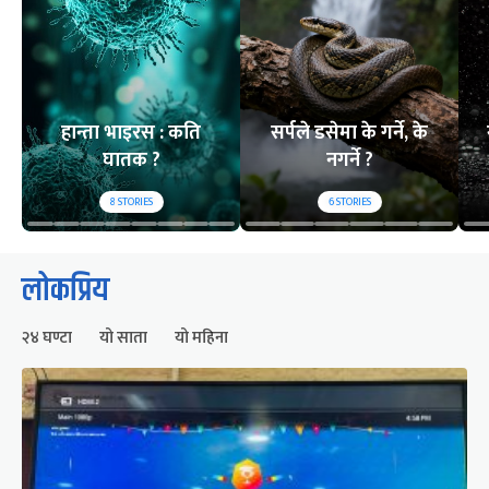
हान्ता भाइरस : कति
सर्पले डसेमा के गर्ने, के
घातक ?
नगर्ने ?
8
STORIES
6
STORIES
लोकप्रिय
२४ घण्टा
यो साता
यो महिना