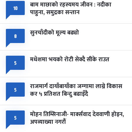
बाम माछाको रहस्यमय जीवन : नदीका
फागुपूर्णिमा
१०
७ महिना बाँकी
८
पाहुना, समुद्रका सन्तान
-
चैत्र ८, २०८३
Mar 22, 2027
सोम
सुनचाँदीको मूल्य बढ्यो
८
मधेशमा भयको रोटी सेक्दै सीके राउत
५
राजमार्ग दायाँबायाँका जग्गामा लाग्ने विकास
५
कर ५ प्रतिशत बिन्दु बढाइँदै
मोहन तिम्सिनाजी- मार्क्सवाद देववाणी होइन,
५
अपव्याख्या नगरौं