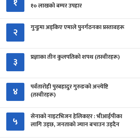
१
१० लाखको बम्पर उपहार
गुन्डुमा अड्किए एमाले पुनर्गठनका प्रस्तावहरू
२
प्रज्ञाका तीन कुलपतिको शपथ (तस्वीरहरू)
३
पर्वतारोही पुरबहादुर गुरुङको अन्त्येष्टि
४
(तस्वीरहरू)
सेनाको नाइटभिजन हेलिकप्टर : भीआईपीका
५
लागि उड्छ, जनताको ज्यान बचाउन उड्दैन