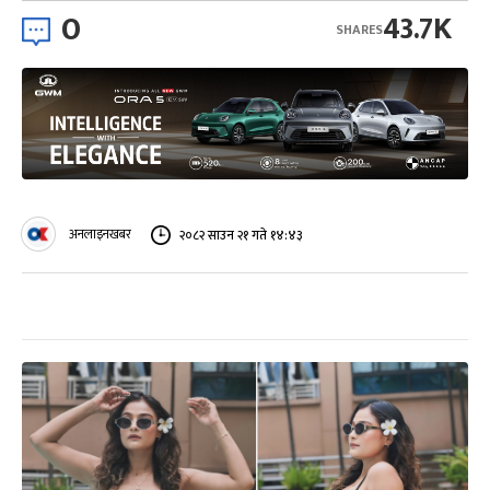
0
43.7K
SHARES
अनलाइनखबर
२०८२ साउन २१ गते १४:४३