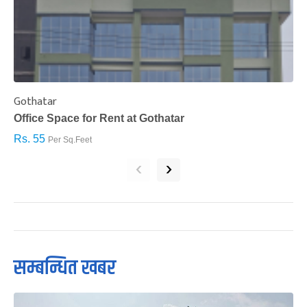
Gothatar
S
Office Space for Rent at Gothatar
H
Rs. 55
R
Per Sq.Feet
‹
›
सम्बन्धित खबर