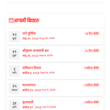
आगामी बिदाहरु
जनै पूर्णिमा
२१ दिन बाँकी
१२
-
भाद्र १२, २०८३
Aug 28, 2026
शुक्र
श्रीकृष्ण जन्माष्टमी व्रत
२८ दिन बाँकी
१९
-
भाद्र १९, २०८३
Sep 4, 2026
शुक्र
संविधान दिवस
१ महिना बाँकी
३
-
असोज ३, २०८३
Sep 19, 2026
शनि
घटस्थापना
२ महिना बाँकी
२५
-
असोज २५, २०८३
Oct 11, 2026
आइत
फूलपाती
२ महिना बाँकी
३१
-
असोज ३१ , २०८३
Oct 17, 2026
शनि