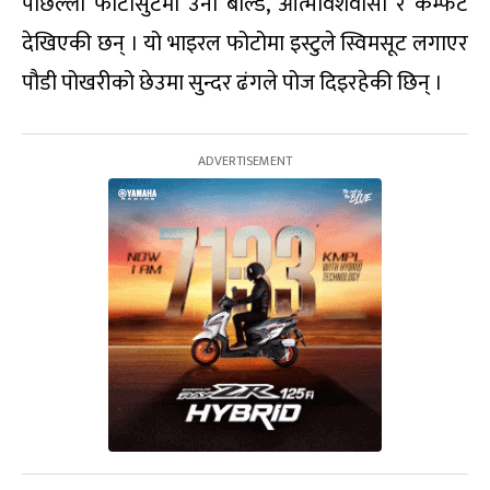
पछिल्लो फोटोसुटमा उनी बोल्ड, आत्मविशवासी र कम्फर्ट
देखिएकी छन् । यो भाइरल फोटोमा इस्टुले स्विमसूट लगाएर
पौडी पोखरीको छेउमा सुन्दर ढंगले पोज दिइरहेकी छिन् ।