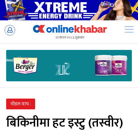
Skip
to
२२ साउन २०८३, शुक्रबार
content
मोडल वाच :
बिकिनीमा हट इस्टु (तस्वीर)