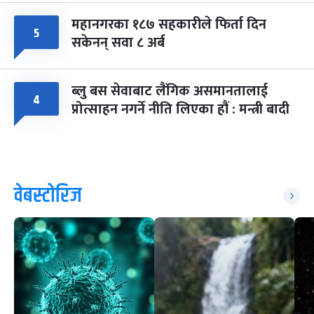
महानगरका १८७ सहकारीले फिर्ता दिन
५
सकेनन् सवा ८ अर्ब
ब्लु बस सेवाबाट लैंगिक असमानतालाई
४
प्रोत्साहन नगर्ने नीति लिएका हौं : मन्त्री बादी
वेबस्टोरिज