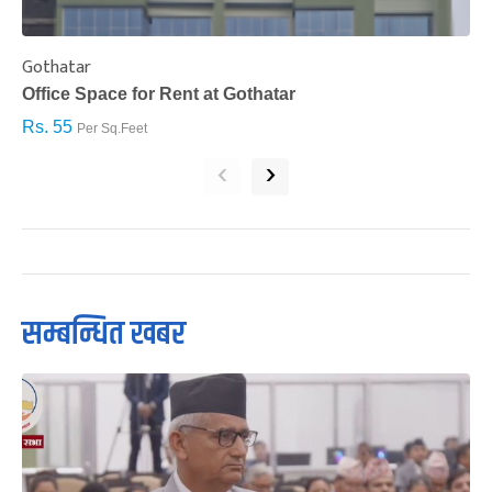
Gothatar
S
Office Space for Rent at Gothatar
H
Rs. 55
R
Per Sq.Feet
‹
›
सम्बन्धित खबर