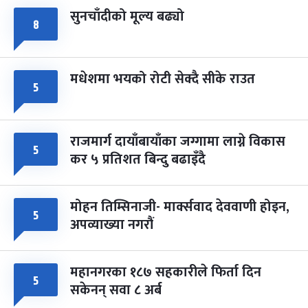
सुनचाँदीको मूल्य बढ्यो
८
मधेशमा भयको रोटी सेक्दै सीके राउत
५
राजमार्ग दायाँबायाँका जग्गामा लाग्ने विकास
५
कर ५ प्रतिशत बिन्दु बढाइँदै
मोहन तिम्सिनाजी- मार्क्सवाद देववाणी होइन,
५
अपव्याख्या नगरौं
महानगरका १८७ सहकारीले फिर्ता दिन
५
सकेनन् सवा ८ अर्ब