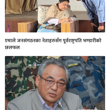
एमाले जनसंगठनका नेताहरुसँग पूर्वराष्ट्रपति भण्डारीको
छलफल