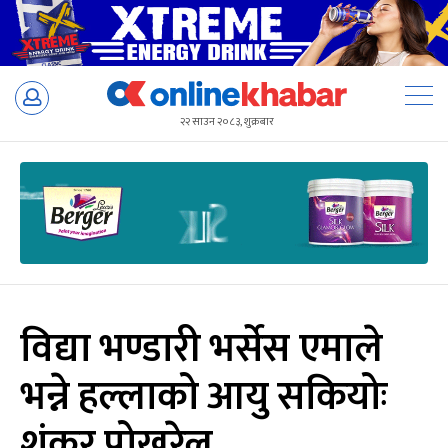
Skip
to
२२ साउन २०८३, शुक्रबार
content
विद्या भण्डारी भर्सेस एमाले
भन्ने हल्लाको आयु सकियोः
शंकर पोखरेल