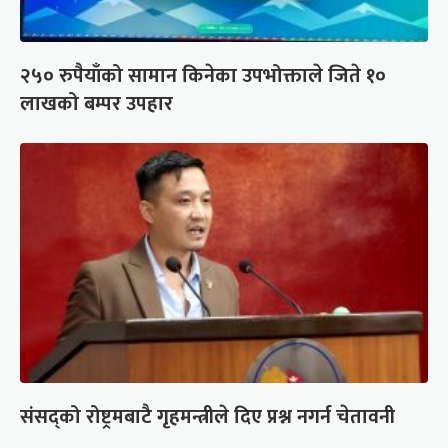
२५० रुपैयाँको सामान किनेका उपभोक्ताले जिते १०
लाखको बम्पर उपहार
संसद्को रोष्ट्रमबाटै गृहमन्त्रीले दिए प्रश्न नगर्न चेतावनी