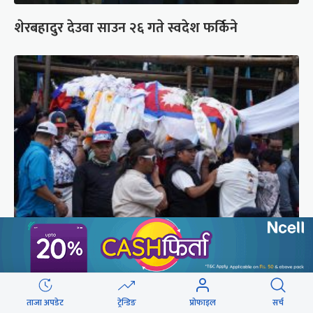
शेरबहादुर देउवा साउन २६ गते स्वदेश फर्किने
पर्वतारोही पुरबहादुर गुरुङको अन्त्येष्टि (तस्वीरहरू)
ताजा अपडेट
ट्रेन्डिङ
प्रोफाइल
सर्च