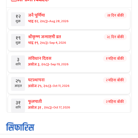
जनै पूर्णिमा
२१ दिन बाँकी
१२
-
भाद्र १२, २०८३
Aug 28, 2026
शुक्र
श्रीकृष्ण जन्माष्टमी व्रत
२८ दिन बाँकी
१९
-
भाद्र १९, २०८३
Sep 4, 2026
शुक्र
संविधान दिवस
१ महिना बाँकी
३
-
असोज ३, २०८३
Sep 19, 2026
शनि
घटस्थापना
२ महिना बाँकी
२५
-
असोज २५, २०८३
Oct 11, 2026
आइत
फूलपाती
२ महिना बाँकी
३१
-
असोज ३१ , २०८३
Oct 17, 2026
शनि
कार्तिक सङ्क्रान्ति
२ महिना बाँकी
१
सिफारिस
-
कार्तिक १, २०८३
Oct 18, 2026
आइत