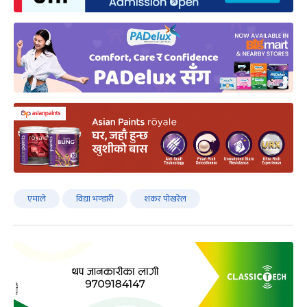
एमाले
विद्या भण्डारी
शंकर पोखरेल