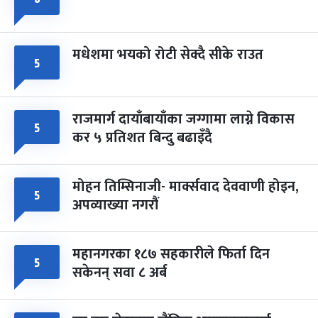
मधेशमा भयको रोटी सेक्दै सीके राउत
५
राजमार्ग दायाँबायाँका जग्गामा लाग्ने विकास
५
कर ५ प्रतिशत बिन्दु बढाइँदै
मोहन तिम्सिनाजी- मार्क्सवाद देववाणी होइन,
५
अपव्याख्या नगरौं
महानगरका १८७ सहकारीले फिर्ता दिन
५
सकेनन् सवा ८ अर्ब