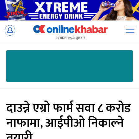
Skip
to
२२ साउन २०८३, शुक्रबार
content
दाउन्ने एग्रो फार्म सवा ८ करोड
नाफामा, आईपीओ निकाल्ने
तयारी