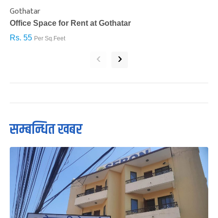
Gothatar
S
Office Space for Rent at Gothatar
H
Rs. 55
R
Per Sq.Feet
‹
›
सम्बन्धित खबर