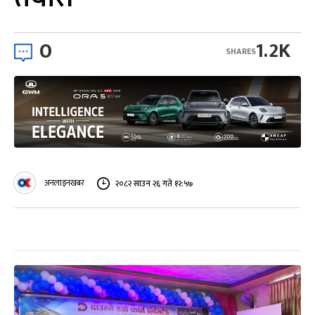
0
1.2K
SHARES
अनलाइनखबर
२०८२ साउन २६ गते १२:५७