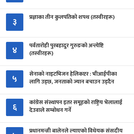
प्रज्ञाका तीन कुलपतिको शपथ (तस्वीरहरू)
३
पर्वतारोही पुरबहादुर गुरुङको अन्त्येष्टि
४
(तस्वीरहरू)
सेनाको नाइटभिजन हेलिकप्टर : भीआईपीका
५
लागि उड्छ, जनताको ज्यान बचाउन उड्दैन
कांग्रेस संस्थापन इतर समूहको राष्ट्रिय भेलालाई
६
देउवाले सम्बोधन गर्ने
प्रधानमन्त्री बालेनले ल्याएको विधेयक संसदीय