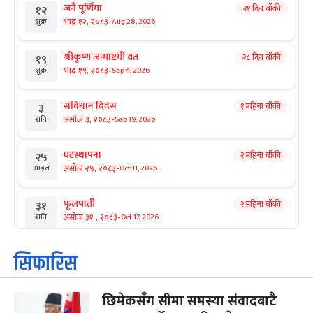
जनै पूर्णिमा
२१ दिन बाँकी
१२
-
भाद्र १२, २०८३
Aug 28, 2026
शुक्र
श्रीकृष्ण जन्माष्टमी व्रत
२८ दिन बाँकी
१९
-
भाद्र १९, २०८३
Sep 4, 2026
शुक्र
संविधान दिवस
१ महिना बाँकी
३
-
असोज ३, २०८३
Sep 19, 2026
शनि
घटस्थापना
२ महिना बाँकी
२५
-
असोज २५, २०८३
Oct 11, 2026
आइत
फूलपाती
२ महिना बाँकी
३१
-
असोज ३१ , २०८३
Oct 17, 2026
शनि
कार्तिक सङ्क्रान्ति
२ महिना बाँकी
१
सिफारिस
-
कार्तिक १, २०८३
Oct 18, 2026
आइत
छिमेकसँग सीमा समस्या संवादबाटै
महानवमी
२ महिना बाँकी
३