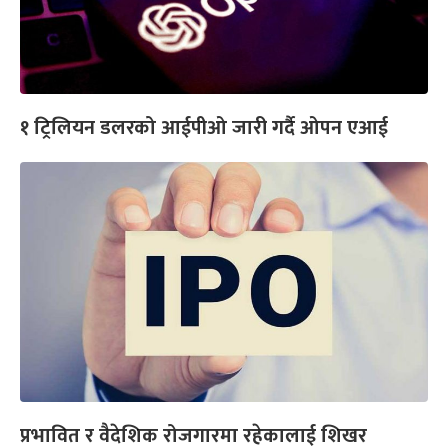
१ ट्रिलियन डलरको आईपीओ जारी गर्दै ओपन एआई
प्रभावित र वैदेशिक रोजगारमा रहेकालाई शिखर