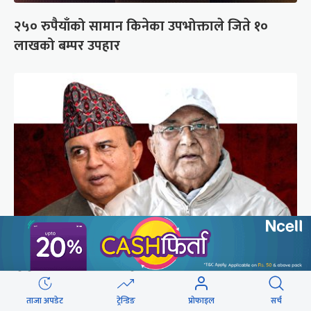
२५० रुपैयाँको सामान किनेका उपभोक्ताले जिते १०
लाखको बम्पर उपहार
गुन्डुमा अड्किए एमाले पुनर्गठनका प्रस्तावहरू
ताजा अपडेट
ट्रेन्डिङ
प्रोफाइल
सर्च