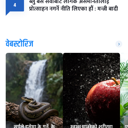
ब्लु बस सेवाबाट लैंगिक असमानतालाई
४
प्रोत्साहन नगर्ने नीति लिएका हौं : मन्त्री बादी
वेबस्टोरिज
सर्पले डसेमा के गर्ने, के
स्वस्थ मान्छेको शरीरमा
ए