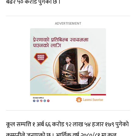
बढेर ५० करोड पुगेको छ ।
कूल सम्पत्ति १ अर्ब ६६ करोड ९२ लाख ५४ हजार १७९ पुगेको
कम्पनीले जनाएको छ । आर्थिक वर्ष २०८०/८१ मा कूल