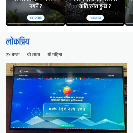
नगर्ने ?
कति रगत हुन्छ ?
6
STORIES
7
STORIES
लोकप्रिय
२४ घण्टा
यो साता
यो महिना