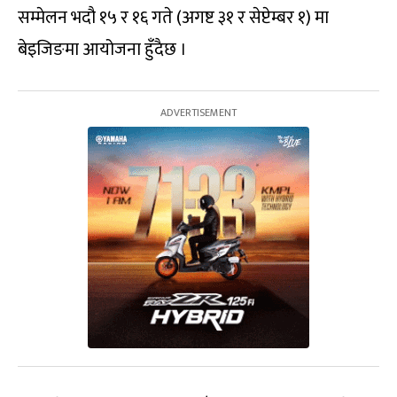
सम्मेलन भदौ १५ र १६ गते (अगष्ट ३१ र सेप्टेम्बर १) मा
बेइजिङमा आयोजना हुँदैछ ।