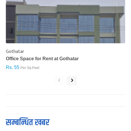
Gothatar
S
Office Space for Rent at Gothatar
H
Rs. 55
R
Per Sq.Feet
‹
›
सम्बन्धित खबर