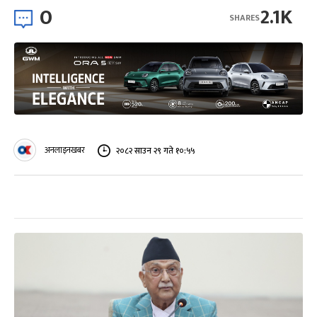
0
2.1K
SHARES
अनलाइनखबर
२०८२ साउन २९ गते १०:५५