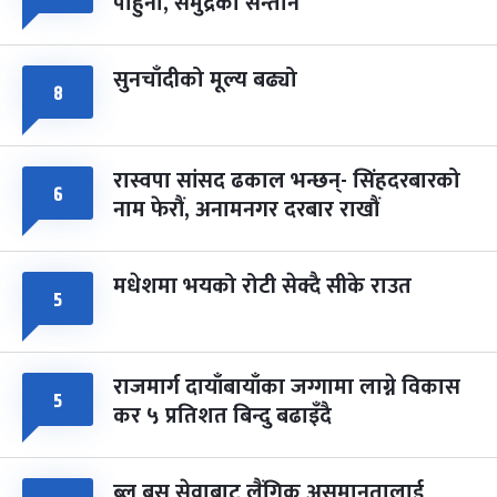
पाहुना, समुद्रका सन्तान
-
चैत्र ८, २०८३
Mar 22, 2027
सोम
सुनचाँदीको मूल्य बढ्यो
८
रास्वपा सांसद ढकाल भन्छन्- सिंहदरबारको
६
नाम फेरौं, अनामनगर दरबार राखौं
मधेशमा भयको रोटी सेक्दै सीके राउत
५
राजमार्ग दायाँबायाँका जग्गामा लाग्ने विकास
५
कर ५ प्रतिशत बिन्दु बढाइँदै
ब्लु बस सेवाबाट लैंगिक असमानतालाई