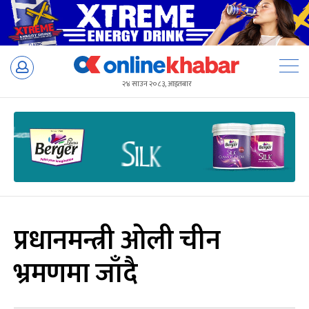
Skip
to
२४ साउन २०८३, आइतबार
content
प्रधानमन्त्री ओली चीन
भ्रमणमा जाँदै