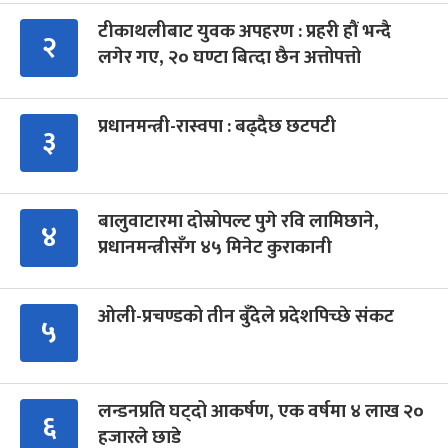
टीकाथलीबाट युवक अपहरण : प्रहरी हौं भन्दै
२
लगेर गए, २० घण्टा बित्दा छैन अत्तोपत्तो
प्रधानमन्त्री-रास्वपा : बढ्दैछ छटपटी
३
बालुवाटारमा दोस्रोपल्ट पुगे रवि लामिछाने,
४
प्रधानमन्त्रीसँग ४५ मिनेट कुराकानी
ओली-प्रचण्डको तीन बुँदेले प्रदेशपिच्छे संकट
५
लन्डनप्रति घट्दो आकर्षण, एक वर्षमा ४ लाख २०
६
हजारले छाडे