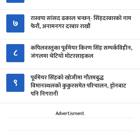
रास्वपा सांसद ढकाल भन्छन्- सिंहदरबारको नाम
७
फेरौं, अनामनगर दरबार राखौं
कपिलवस्तुका पूर्वमेयर किरण सिंह सम्पर्कविहीन,
८
जंगलमा भेटियो मोटरसाइकल
पूर्वमेयर सिंहको खोजीमा गौतमबुद्ध
९
विमानस्थलको कुकुरसमेत परिचालन, ड्रोनबाट
पनि निगरानी
Advertisment