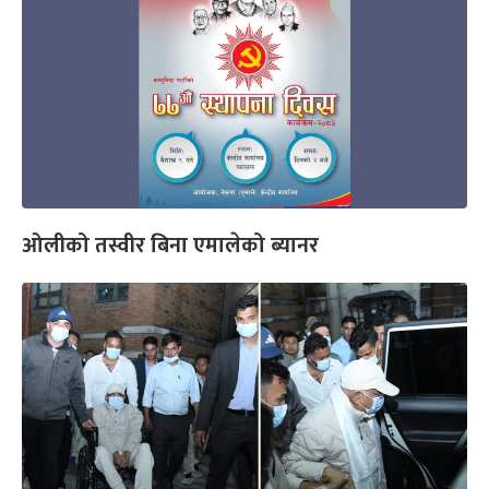
ओलीको तस्वीर बिना एमालेको ब्यानर