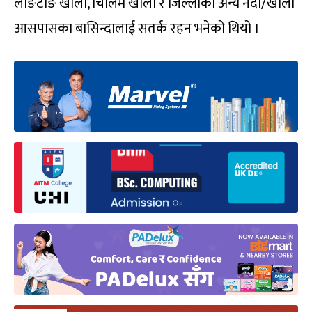
लाङटाङ खोला, चिलिमे खोला र जिल्लाका अन्य नदी/खोला
आसपासका बासिन्दालाई सतर्क रहन भनेको थियो ।