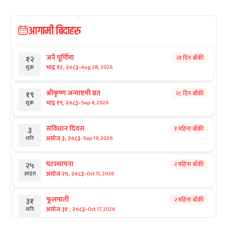
आगामी बिदाहरु
जनै पूर्णिमा
२१ दिन बाँकी
१२
-
भाद्र १२, २०८३
Aug 28, 2026
शुक्र
श्रीकृष्ण जन्माष्टमी व्रत
२८ दिन बाँकी
१९
-
भाद्र १९, २०८३
Sep 4, 2026
शुक्र
संविधान दिवस
१ महिना बाँकी
३
-
असोज ३, २०८३
Sep 19, 2026
शनि
घटस्थापना
२ महिना बाँकी
२५
-
असोज २५, २०८३
Oct 11, 2026
आइत
फूलपाती
२ महिना बाँकी
३१
-
असोज ३१ , २०८३
Oct 17, 2026
शनि