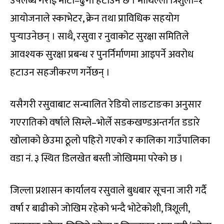
उपलब्ध गराई माटो–ढुंगा हटाउने छ । माथिल्लो त्रिशुली–१
आयोजनाले स्काभेटर, क्रेन तथा प्राविधिक सहयोग
पुर्‍याउनेछन् । साथै, रसुवा र नुवाकोट सुरक्षा समितिले
आवश्यक सुरक्षा प्रबन्ध र पुनर्निर्माणमा आइपर्ने अवरोध
हटाउन सहजीकरण गर्नेछन् ।
यसैगरी रसुवाबाट सन्चालित रेडियो लाङटाङका अनुसार
गएरातिको वर्षाले सिम्ले–भोर्ले सडकखण्डअन्तर्गत डडारे
खोलाको छेउमा ठूलो पहिरो गएको र कालिका गाउँपालिका
वडा नं. ३ स्थित डिलखेत बस्ती जोखिममा परेको छ ।
जिल्ला प्रशासन कार्यालय रसुवाले बुधबार सूचना जारी गर्दै
वर्षा र बाढीको जोखिम रहेको भन्दै भोटेकोशी, त्रिशूली,