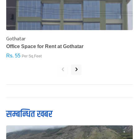
Gothatar
S
Office Space for Rent at Gothatar
H
Rs. 55
R
Per Sq.Feet
‹
›
सम्बन्धित खबर