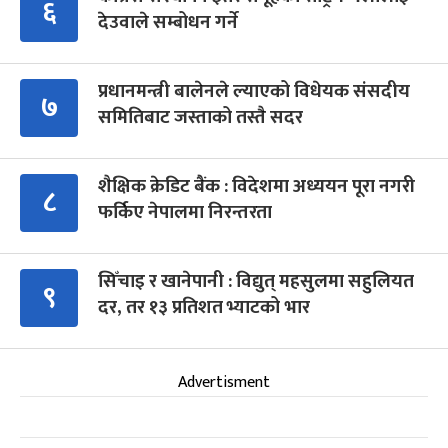
६
देउवाले सम्बोधन गर्ने
प्रधानमन्त्री बालेनले ल्याएको विधेयक संसदीय
७
समितिबाट जस्ताको तस्तै सदर
शैक्षिक क्रेडिट बैंक : विदेशमा अध्ययन पूरा नगरी
८
फर्किए नेपालमा निरन्तरता
सिँचाइ र खानेपानी : विद्युत् महसुलमा सहुलियत
९
दर, तर १३ प्रतिशत भ्याटको भार
Advertisment