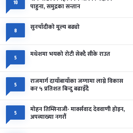
फागुपूर्णिमा
७ महिना बाँकी
८
१०
पाहुना, समुद्रका सन्तान
-
चैत्र ८, २०८३
Mar 22, 2027
सोम
सुनचाँदीको मूल्य बढ्यो
८
मधेशमा भयको रोटी सेक्दै सीके राउत
५
राजमार्ग दायाँबायाँका जग्गामा लाग्ने विकास
५
कर ५ प्रतिशत बिन्दु बढाइँदै
मोहन तिम्सिनाजी- मार्क्सवाद देववाणी होइन,
५
अपव्याख्या नगरौं