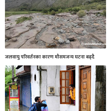
जलवायु परिवर्तनका कारण मौसमजन्य घटना बढ्दै