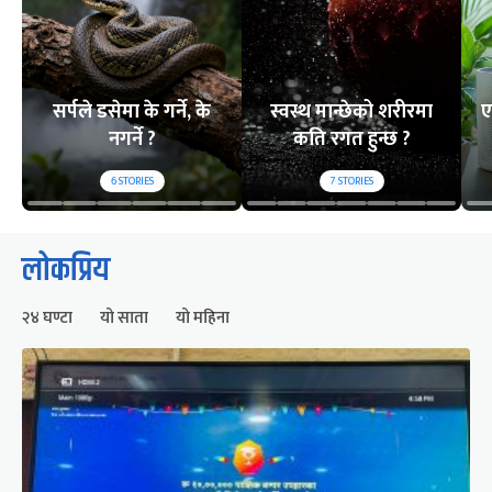
सर्पले डसेमा के गर्ने, के
स्वस्थ मान्छेको शरीरमा
ए
नगर्ने ?
कति रगत हुन्छ ?
6
STORIES
7
STORIES
लोकप्रिय
२४ घण्टा
यो साता
यो महिना