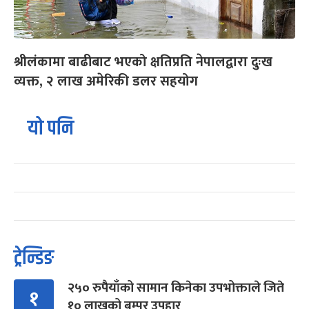
श्रीलंकामा बाढीबाट भएको क्षतिप्रति नेपालद्वारा दुःख
व्यक्त, २ लाख अमेरिकी डलर सहयोग
यो पनि
ट्रेन्डिङ
२५० रुपैयाँको सामान किनेका उपभोक्ताले जिते
१
१० लाखको बम्पर उपहार