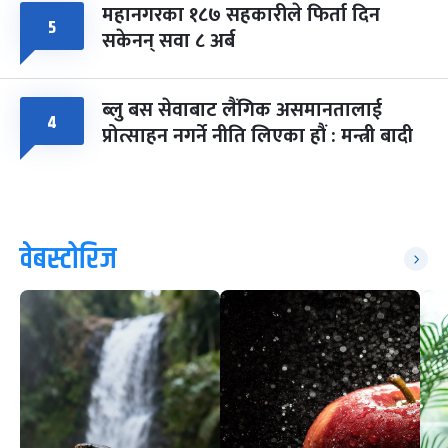
महानगरका १८७ सहकारीले फिर्ता दिन
५
सकेनन् सवा ८ अर्ब
ब्लु बस सेवाबाट लैंगिक असमानतालाई
४
प्रोत्साहन नगर्ने नीति लिएका हौं : मन्त्री बादी
वेबस्टोरिज