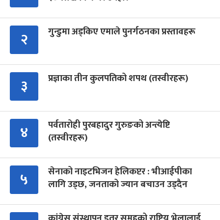
गुन्डुमा अड्किए एमाले पुनर्गठनका प्रस्तावहरू
२
प्रज्ञाका तीन कुलपतिको शपथ (तस्वीरहरू)
३
पर्वतारोही पुरबहादुर गुरुङको अन्त्येष्टि
४
(तस्वीरहरू)
सेनाको नाइटभिजन हेलिकप्टर : भीआईपीका
५
लागि उड्छ, जनताको ज्यान बचाउन उड्दैन
कांग्रेस संस्थापन इतर समूहको राष्ट्रिय भेलालाई