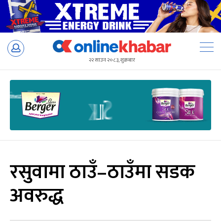
Skip
to
२२ साउन २०८३, शुक्रबार
content
रसुवामा ठाउँ–ठाउँमा सडक
अवरुद्ध