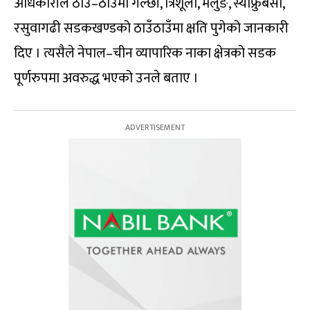
अधिकारीले ठाउँ–ठाउँमा गल्छी, त्रिशूली, मैलुङ, स्याफ्रुबेसी,
रसुवागढी सडकखण्डको ठाउँठाउँमा क्षति पुगेको जानकारी
दिए । त्यसैले नेपाल–चीन व्यापारिक नाका क्षेत्रको सडक
पूर्णरुपमा अवरुद्ध भएको उनले बताए ।