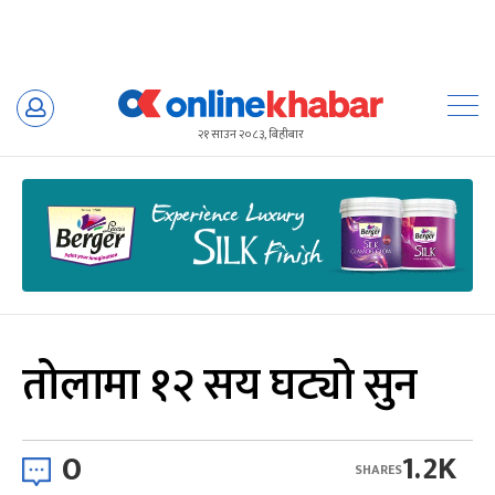
Skip
to
२१ साउन २०८३, बिहीबार
content
तोलामा १२ सय घट्यो सुन
0
1.2K
SHARES