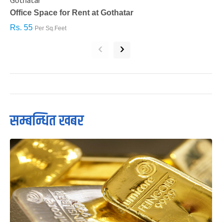
Gothatar
S
Office Space for Rent at Gothatar
H
Rs. 55
R
Per Sq.Feet
‹
›
सम्बन्धित खबर