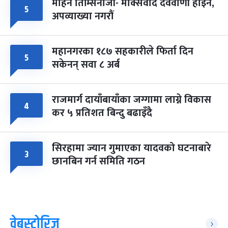
मोहन तिम्सिनाजी- मार्क्सवाद देववाणी होइन,
५
अपव्याख्या नगरौं
महानगरका १८७ सहकारीले फिर्ता दिन
५
सकेनन् सवा ८ अर्ब
राजमार्ग दायाँबायाँका जग्गामा लाग्ने विकास
४
कर ५ प्रतिशत बिन्दु बढाइँदै
सिरहामा ज्यान गुमाएका यादवको घटनाबारे
३
छानबिन गर्न समिति गठन
वेबस्टोरिज