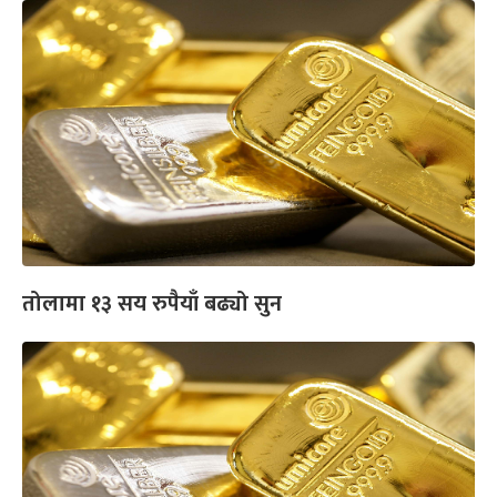
तोलामा १३ सय रुपैयाँ बढ्यो सुन