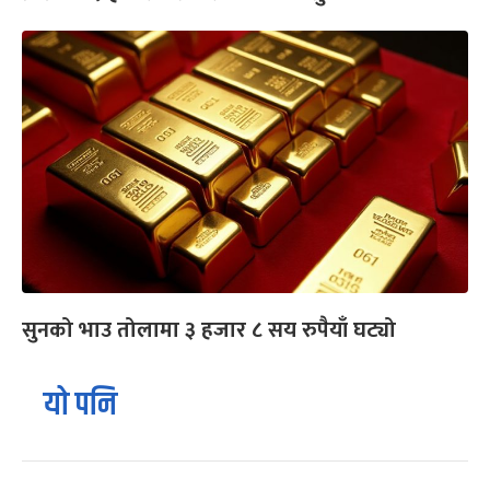
सुनको भाउ तोलामा ३ हजार ८ सय रुपैयाँ घट्यो
यो पनि