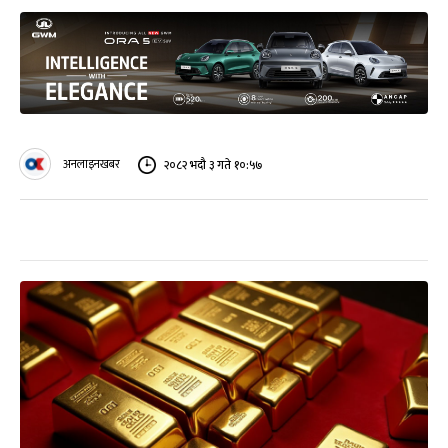
अनलाइनखबर
२०८२ भदौ ३ गते १०:५७