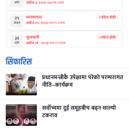
-
असोज ३, २०८३
Sep 19, 2026
शनि
घटस्थापना
२ महिना बाँकी
२५
-
असोज २५, २०८३
Oct 11, 2026
आइत
फूलपाती
२ महिना बाँकी
३१
-
असोज ३१ , २०८३
Oct 17, 2026
शनि
कार्तिक सङ्क्रान्ति
२ महिना बाँकी
१
सिफारिस
-
कार्तिक १, २०८३
Oct 18, 2026
आइत
प्रधानमन्त्रीकै उपेक्षामा परेको परम्परागत
महानवमी
२ महिना बाँकी
३
-
नीति–कार्यक्रम
कार्तिक ३, २०८३
Oct 20, 2026
मंगल
विजयादशमी
२ महिना बाँकी
४
-
कार्तिक ४, २०८३
Oct 21, 2026
बुध
सर्वोच्चमा दुई समूहबीच बढ्न थाल्यो
टकराव
पापा‌ङ्कुशा एकादशी व्रत
२ महिना बाँकी
५
-
कार्तिक ५, २०८३
Oct 22, 2026
बिहि