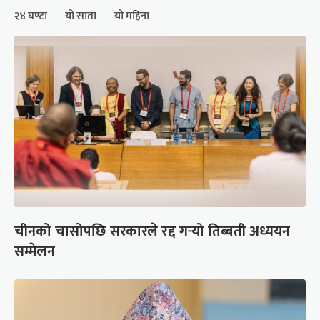
२४ घण्टा
यो साता
यो महिना
चीनको चासोपछि सरकारले रद्द गर्‍यो तिब्बती अध्ययन
सम्मेलन