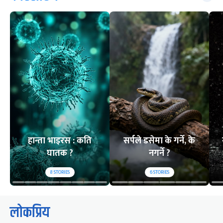
हान्ता भाइरस : कति
सर्पले डसेमा के गर्ने, के
घातक ?
नगर्ने ?
8
STORIES
6
STORIES
लोकप्रिय