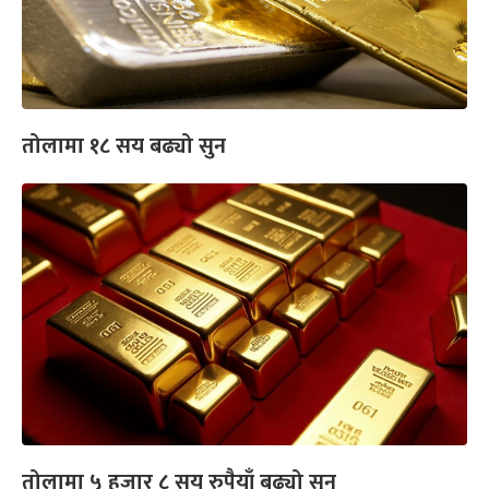
तोलामा १८ सय बढ्यो सुन
तोलामा ५ हजार ८ सय रुपैयाँ बढ्यो सुन