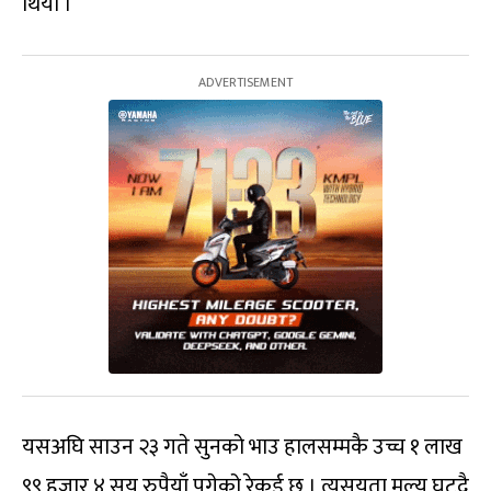
थियो ।
यसअघि साउन २३ गते सुनको भाउ हालसम्मकै उच्च १ लाख
९९ हजार ४ सय रुपैयाँ पुगेको रेकर्ड छ । त्यसयता मूल्य घट्दै