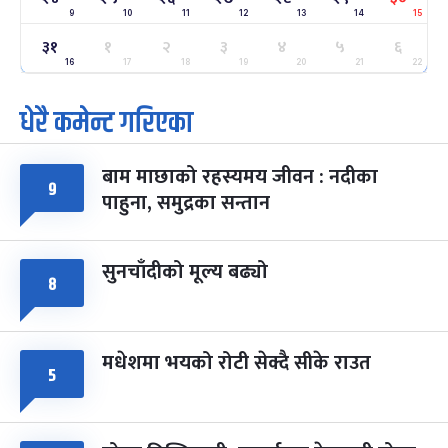
9
10
11
12
13
14
15
३१
ग्याल्पो ल्होसार
१
२
३
४
५
६
७ महिना बाँकी
२५
-
फाल्गुन २५, २०८३
Mar 9, 2027
मंगल
16
17
18
19
20
21
22
धेरै कमेन्ट गरिएका
पूर्णिमा व्रत
७ महिना बाँकी
७
-
चैत्र ७, २०८३
Mar 21, 2027
आइत
बाम माछाको रहस्यमय जीवन : नदीका
फागुपूर्णिमा
९
७ महिना बाँकी
८
पाहुना, समुद्रका सन्तान
-
चैत्र ८, २०८३
Mar 22, 2027
सोम
सुनचाँदीको मूल्य बढ्यो
८
मधेशमा भयको रोटी सेक्दै सीके राउत
५