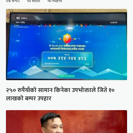
२४ घण्टा
यो साता
यो महिना
२५० रुपैयाँको सामान किनेका उपभोक्ताले जिते १०
लाखको बम्पर उपहार