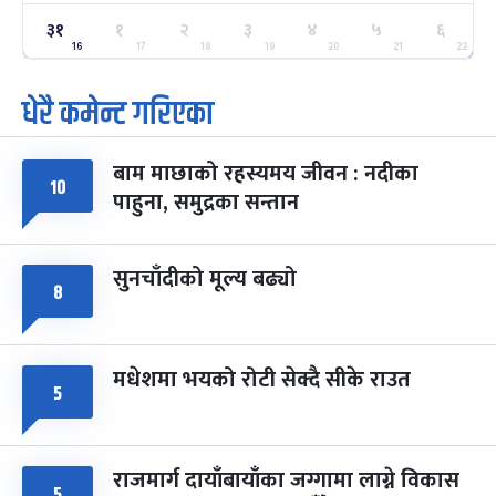
३१
१
२
३
४
५
६
ग्याल्पो ल्होसार
७ महिना बाँकी
२५
-
16
17
18
19
20
21
22
फाल्गुन २५, २०८३
Mar 9, 2027
मंगल
धेरै कमेन्ट गरिएका
पूर्णिमा व्रत
७ महिना बाँकी
७
-
चैत्र ७, २०८३
Mar 21, 2027
आइत
बाम माछाको रहस्यमय जीवन : नदीका
१०
फागुपूर्णिमा
७ महिना बाँकी
८
पाहुना, समुद्रका सन्तान
-
चैत्र ८, २०८३
Mar 22, 2027
सोम
सुनचाँदीको मूल्य बढ्यो
८
मधेशमा भयको रोटी सेक्दै सीके राउत
५
राजमार्ग दायाँबायाँका जग्गामा लाग्ने विकास
५