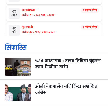
घटस्थापना
२ महिना बाँकी
२५
-
असोज २५, २०८३
Oct 11, 2026
आइत
फूलपाती
२ महिना बाँकी
३१
-
असोज ३१ , २०८३
Oct 17, 2026
शनि
कार्तिक सङ्क्रान्ति
२ महिना बाँकी
१
सिफारिस
-
कार्तिक १, २०८३
Oct 18, 2026
आइत
७८४ प्राध्यापक : तलब त्रिविमा बुझ्छन्,
महानवमी
२ महिना बाँकी
३
-
काम निजीमा गर्छन्
कार्तिक ३, २०८३
Oct 20, 2026
मंगल
विजयादशमी
२ महिना बाँकी
४
-
कार्तिक ४, २०८३
Oct 21, 2026
बुध
ओली नेकपासँग नजिकिँदा सशंकित
कांग्रेस
पापा‌ङ्कुशा एकादशी व्रत
२ महिना बाँकी
५
-
कार्तिक ५, २०८३
Oct 22, 2026
बिहि