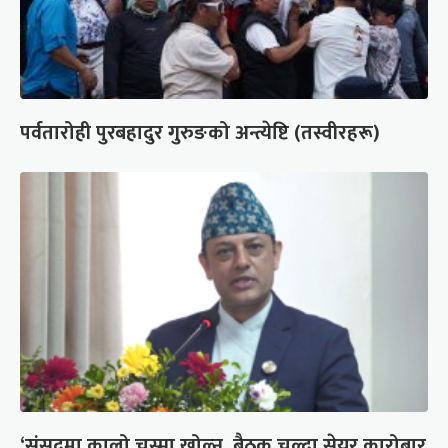
पर्वतारोही पुरबहादुर गुरुङको अन्त्येष्टि (तस्वीरहरू)
‘संसद्‍मा कालो चस्मा खोल्नू, बैठक चल्दा सेयर कारोबार