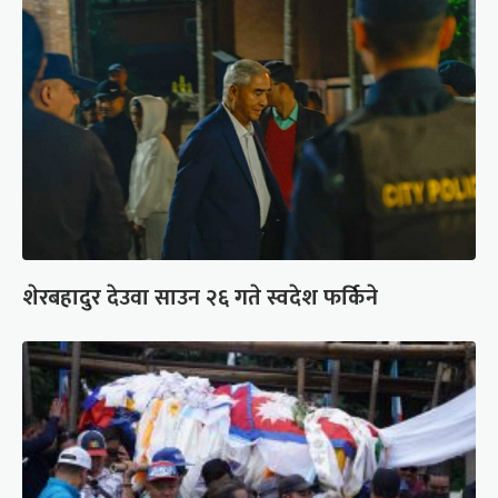
शेरबहादुर देउवा साउन २६ गते स्वदेश फर्किने