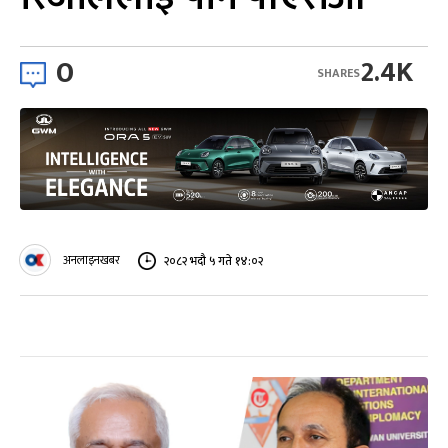
0
2.4K
SHARES
अनलाइनखबर
२०८२ भदौ ५ गते १४:०२