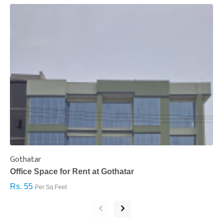
Gothatar
S
Office Space for Rent at Gothatar
H
Rs. 55
R
Per Sq.Feet
‹
›