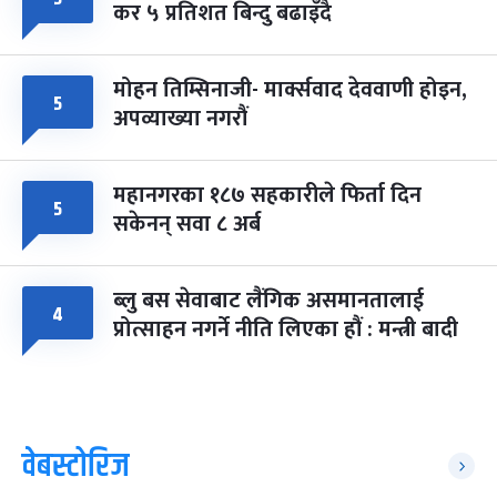
कर ५ प्रतिशत बिन्दु बढाइँदै
मोहन तिम्सिनाजी- मार्क्सवाद देववाणी होइन,
५
अपव्याख्या नगरौं
महानगरका १८७ सहकारीले फिर्ता दिन
५
सकेनन् सवा ८ अर्ब
ब्लु बस सेवाबाट लैंगिक असमानतालाई
४
प्रोत्साहन नगर्ने नीति लिएका हौं : मन्त्री बादी
वेबस्टोरिज