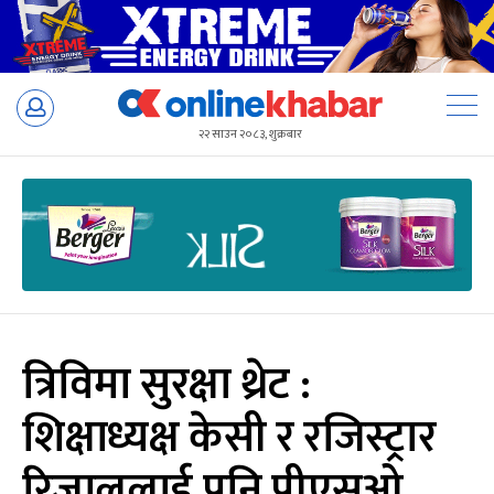
Skip
to
२२ साउन २०८३, शुक्रबार
content
त्रिविमा सुरक्षा थ्रेट :
शिक्षाध्यक्ष केसी र रजिस्ट्रार
रिजाललाई पनि पीएसओ