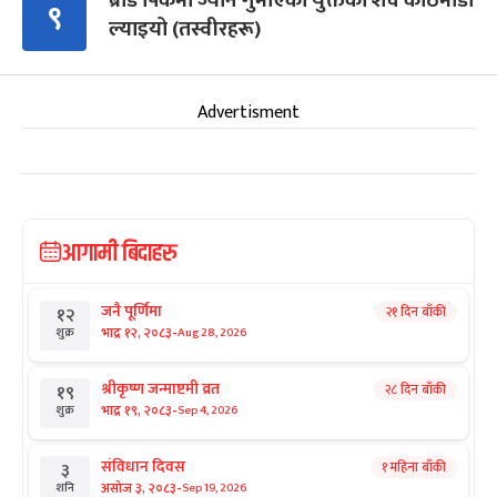
ब्रोड पिकमा ज्यान गुमाएका युक्तको शव काठमाडौं
९
ल्याइयो (तस्वीरहरू)
Advertisment
आगामी बिदाहरु
जनै पूर्णिमा
२१ दिन बाँकी
१२
-
भाद्र १२, २०८३
Aug 28, 2026
शुक्र
श्रीकृष्ण जन्माष्टमी व्रत
२८ दिन बाँकी
१९
-
भाद्र १९, २०८३
Sep 4, 2026
शुक्र
संविधान दिवस
१ महिना बाँकी
३
-
असोज ३, २०८३
Sep 19, 2026
शनि