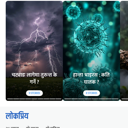
चट्याङ लागेमा तुरुन्त के
हान्ता भाइरस : कति
गर्ने ?
घातक ?
9
STORIES
8
STORIES
लोकप्रिय