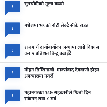
सुनचाँदीको मूल्य बढ्यो
८
मधेशमा भयको रोटी सेक्दै सीके राउत
५
राजमार्ग दायाँबायाँका जग्गामा लाग्ने विकास
५
कर ५ प्रतिशत बिन्दु बढाइँदै
मोहन तिम्सिनाजी- मार्क्सवाद देववाणी होइन,
५
अपव्याख्या नगरौं
महानगरका १८७ सहकारीले फिर्ता दिन
५
सकेनन् सवा ८ अर्ब