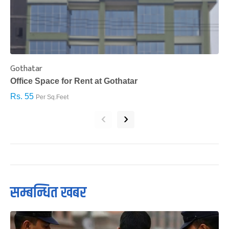
Gothatar
S
Office Space for Rent at Gothatar
H
Rs. 55
R
Per Sq.Feet
‹
›
सम्बन्धित खबर