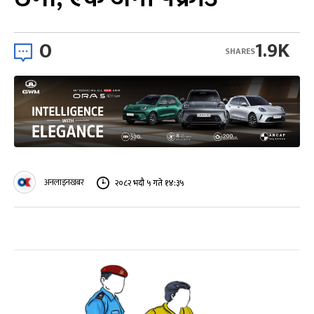
0
1.9K
SHARES
अनलाइनखबर
२०८२ भदौ ५ गते १४:३५