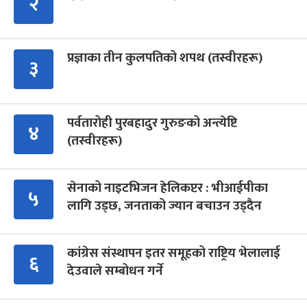
२
प्रज्ञाका तीन कुलपतिको शपथ (तस्वीरहरू)
३
पर्वतारोही पुरबहादुर गुरुङको अन्त्येष्टि
४
(तस्वीरहरू)
सेनाको नाइटभिजन हेलिकप्टर : भीआईपीका
५
लागि उड्छ, जनताको ज्यान बचाउन उड्दैन
कांग्रेस संस्थापन इतर समूहको राष्ट्रिय भेलालाई
६
देउवाले सम्बोधन गर्ने