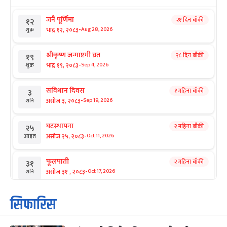
जनै पूर्णिमा
२१ दिन बाँकी
१२
-
भाद्र १२, २०८३
Aug 28, 2026
शुक्र
श्रीकृष्ण जन्माष्टमी व्रत
२८ दिन बाँकी
१९
-
भाद्र १९, २०८३
Sep 4, 2026
शुक्र
संविधान दिवस
१ महिना बाँकी
३
-
असोज ३, २०८३
Sep 19, 2026
शनि
घटस्थापना
२ महिना बाँकी
२५
-
असोज २५, २०८३
Oct 11, 2026
आइत
फूलपाती
२ महिना बाँकी
३१
-
असोज ३१ , २०८३
Oct 17, 2026
शनि
कार्तिक सङ्क्रान्ति
२ महिना बाँकी
१
सिफारिस
-
कार्तिक १, २०८३
Oct 18, 2026
आइत