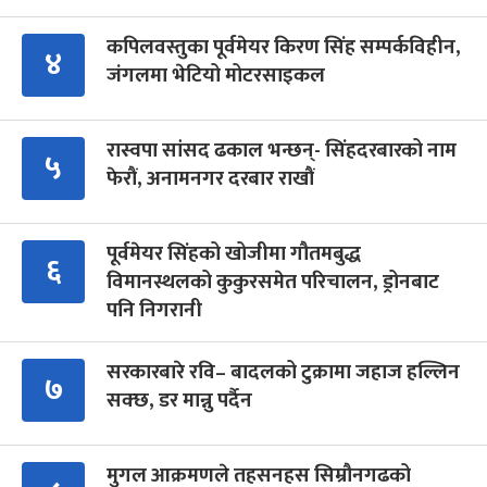
कपिलवस्तुका पूर्वमेयर किरण सिंह सम्पर्कविहीन,
४
जंगलमा भेटियो मोटरसाइकल
रास्वपा सांसद ढकाल भन्छन्- सिंहदरबारको नाम
५
फेरौं, अनामनगर दरबार राखौं
पूर्वमेयर सिंहको खोजीमा गौतमबुद्ध
६
विमानस्थलको कुकुरसमेत परिचालन, ड्रोनबाट
पनि निगरानी
सरकारबारे रवि– बादलको टुक्रामा जहाज हल्लिन
७
सक्छ, डर मान्नु पर्दैन
मुगल आक्रमणले तहसनहस सिम्रौनगढको