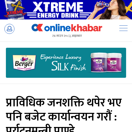
Skip
to
२४ साउन २०८३, आइतबार
content
प्राविधिक जनशक्ति थपेर भए
पनि बजेट कार्यान्वयन गरौं :
पर्यटनमन्त्री पाण्डे