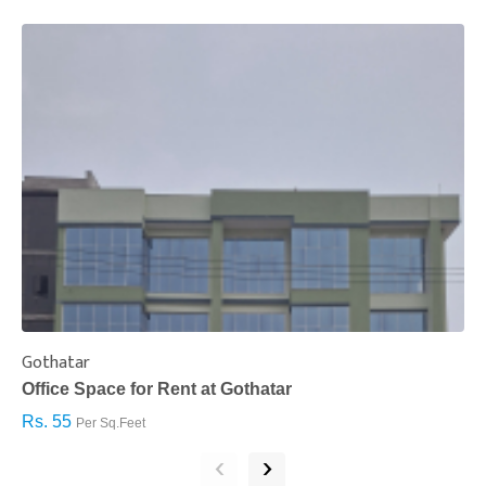
Gothatar
S
Office Space for Rent at Gothatar
H
Rs. 55
R
Per Sq.Feet
‹
›