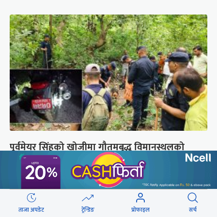
पूर्वमेयर सिंहको खोजीमा गौतमबुद्ध विमानस्थलको
कुकुरसमेत परिचालन, ड्रोनबाट पनि निगरानी
ताजा अपडेट
ट्रेन्डिङ
प्रोफाइल
सर्च