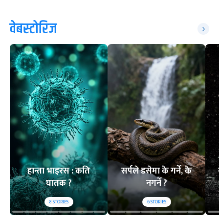
वेबस्टोरिज
हान्ता भाइरस : कति
सर्पले डसेमा के गर्ने, के
घातक ?
नगर्ने ?
8
STORIES
6
STORIES