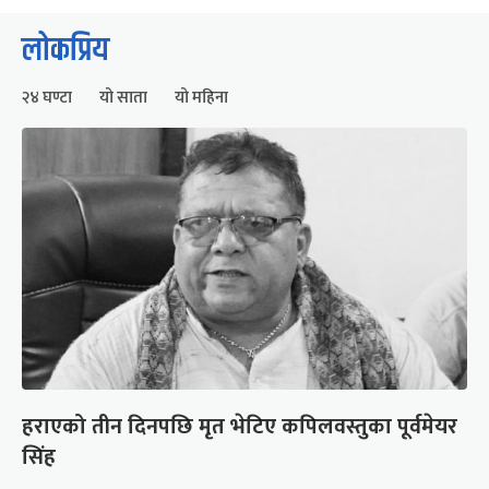
लोकप्रिय
२४ घण्टा
यो साता
यो महिना
हराएको तीन दिनपछि मृत भेटिए कपिलवस्तुका पूर्वमेयर
सिंह