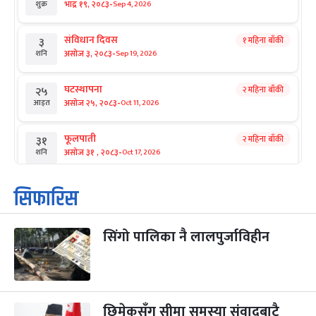
-
भाद्र १९, २०८३
Sep 4, 2026
शुक्र
संविधान दिवस
१ महिना बाँकी
३
-
असोज ३, २०८३
Sep 19, 2026
शनि
घटस्थापना
२ महिना बाँकी
२५
-
असोज २५, २०८३
Oct 11, 2026
आइत
फूलपाती
२ महिना बाँकी
३१
-
असोज ३१ , २०८३
Oct 17, 2026
शनि
कार्तिक सङ्क्रान्ति
२ महिना बाँकी
१
सिफारिस
-
कार्तिक १, २०८३
Oct 18, 2026
आइत
सिंगो पालिका नै लालपुर्जाविहीन
महानवमी
२ महिना बाँकी
३
-
कार्तिक ३, २०८३
Oct 20, 2026
मंगल
विजयादशमी
२ महिना बाँकी
४
-
कार्तिक ४, २०८३
Oct 21, 2026
बुध
छिमेकसँग सीमा समस्या संवादबाटै