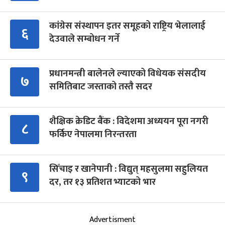
कांग्रेस संस्थापन इतर समूहको राष्ट्रिय भेलालाई
६
देउवाले सम्बोधन गर्ने
प्रधानमन्त्री बालेनले ल्याएको विधेयक संसदीय
७
समितिबाट जस्ताको तस्तै सदर
शैक्षिक क्रेडिट बैंक : विदेशमा अध्ययन पूरा नगरी
८
फर्किए नेपालमा निरन्तरता
सिँचाइ र खानेपानी : विद्युत् महसुलमा सहुलियत
९
दर, तर १३ प्रतिशत भ्याटको भार
Advertisment