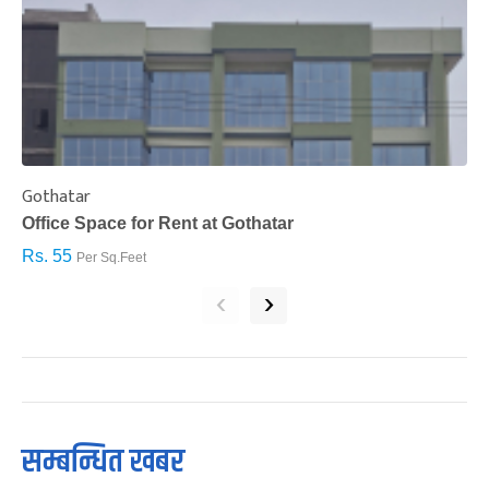
Gothatar
S
Office Space for Rent at Gothatar
H
Rs. 55
R
Per Sq.Feet
‹
›
सम्बन्धित खबर