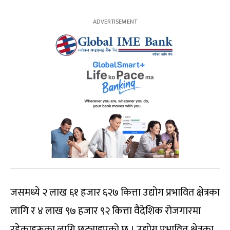
जसमध्ये २ लाख ६१ हजार ६२७ कित्ता उद्योग प्रभावित क्षेत्रका
लागि र ४ लाख ९७ हजार ९२ कित्ता वैदेशिक रोजगारमा
रहेकाहरूका लागि छुट्याइएको छ । उद्योग प्रभावित क्षेत्रका