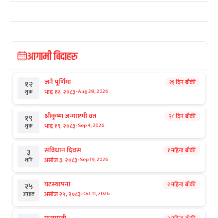
आगामी बिदाहरु
जनै पूर्णिमा
२१ दिन बाँकी
१२
-
भाद्र १२, २०८३
Aug 28, 2026
शुक्र
श्रीकृष्ण जन्माष्टमी व्रत
२८ दिन बाँकी
१९
-
भाद्र १९, २०८३
Sep 4, 2026
शुक्र
संविधान दिवस
१ महिना बाँकी
३
-
असोज ३, २०८३
Sep 19, 2026
शनि
घटस्थापना
२ महिना बाँकी
२५
-
असोज २५, २०८३
Oct 11, 2026
आइत