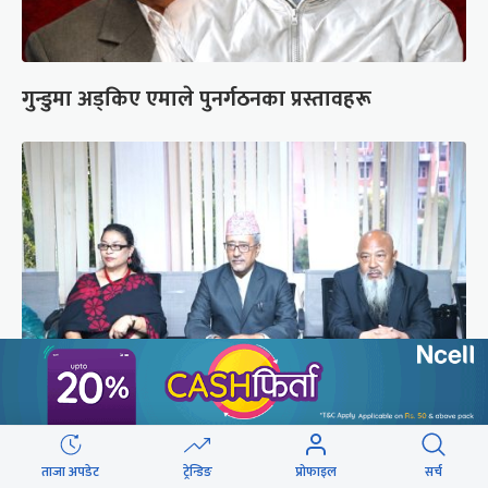
गुन्डुमा अड्किए एमाले पुनर्गठनका प्रस्तावहरू
प्रज्ञाका तीन कुलपतिको शपथ (तस्वीरहरू)
ताजा अपडेट
ट्रेन्डिङ
प्रोफाइल
सर्च