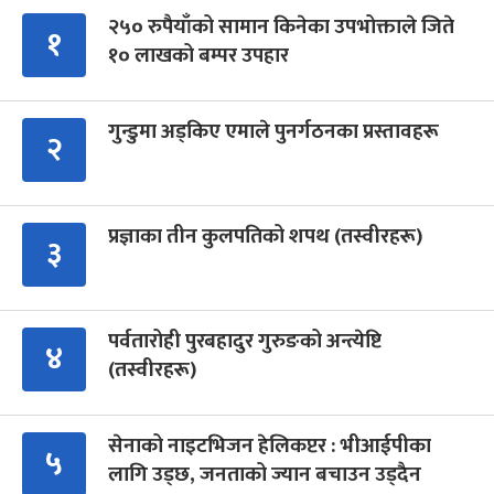
२५० रुपैयाँको सामान किनेका उपभोक्ताले जिते
१
१० लाखको बम्पर उपहार
गुन्डुमा अड्किए एमाले पुनर्गठनका प्रस्तावहरू
२
प्रज्ञाका तीन कुलपतिको शपथ (तस्वीरहरू)
३
पर्वतारोही पुरबहादुर गुरुङको अन्त्येष्टि
४
(तस्वीरहरू)
सेनाको नाइटभिजन हेलिकप्टर : भीआईपीका
५
लागि उड्छ, जनताको ज्यान बचाउन उड्दैन