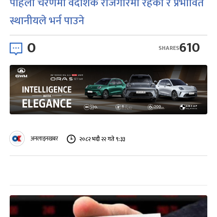
पहिलो चरणमा वैदेशिक रोजगारमा रहेका र प्रभावित
स्थानीयले भर्न पाउने
0
610
SHARES
अनलाइनखबर
२०८२ भदौ २२ गते ९:३३