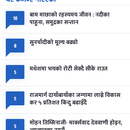
-
चैत्र ७, २०८३
Mar 21, 2027
आइत
बाम माछाको रहस्यमय जीवन : नदीका
फागुपूर्णिमा
७ महिना बाँकी
८
१०
पाहुना, समुद्रका सन्तान
-
चैत्र ८, २०८३
Mar 22, 2027
सोम
सुनचाँदीको मूल्य बढ्यो
८
मधेशमा भयको रोटी सेक्दै सीके राउत
५
राजमार्ग दायाँबायाँका जग्गामा लाग्ने विकास
५
कर ५ प्रतिशत बिन्दु बढाइँदै
मोहन तिम्सिनाजी- मार्क्सवाद देववाणी होइन,
५