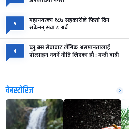
अपव्याख्या नगरौं
महानगरका १८७ सहकारीले फिर्ता दिन
५
सकेनन् सवा ८ अर्ब
ब्लु बस सेवाबाट लैंगिक असमानतालाई
४
प्रोत्साहन नगर्ने नीति लिएका हौं : मन्त्री बादी
वेबस्टोरिज