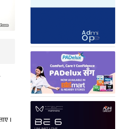
र
ताए ।