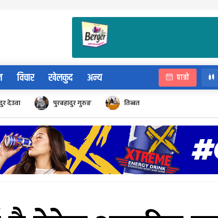
न
विचार
खेलकुद
अन्य
पात्रो
ुर देउवा
पुरबहादुर गुरुङ
तिब्बत