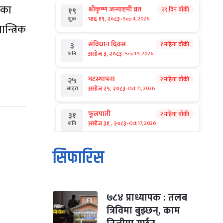
नका
श्रीकृष्ण जन्माष्टमी व्रत
२९ दिन बाँकी
१९
-
भाद्र १९, २०८३
Sep 4, 2026
शुक्र
न्त्रिक
संविधान दिवस
१ महिना बाँकी
३
-
असोज ३, २०८३
Sep 19, 2026
शनि
घटस्थापना
२ महिना बाँकी
२५
-
असोज २५, २०८३
Oct 11, 2026
आइत
फूलपाती
२ महिना बाँकी
३१
-
असोज ३१ , २०८३
Oct 17, 2026
शनि
कार्तिक सङ्क्रान्ति
२ महिना बाँकी
१
सिफारिस
-
कार्तिक १, २०८३
Oct 18, 2026
आइत
महानवमी
२ महिना बाँकी
३
-
कार्तिक ३, २०८३
Oct 20, 2026
मंगल
७८४ प्राध्यापक : तलब
त्रिविमा बुझ्छन्, काम
विजयादशमी
२ महिना बाँकी
४