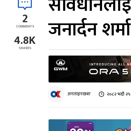
संविधानलाई 
2
जनार्दन शर्मा
COMMENTS
4.8K
SHARES
अनलाइनखबर
२०८२ भदौ २५ 