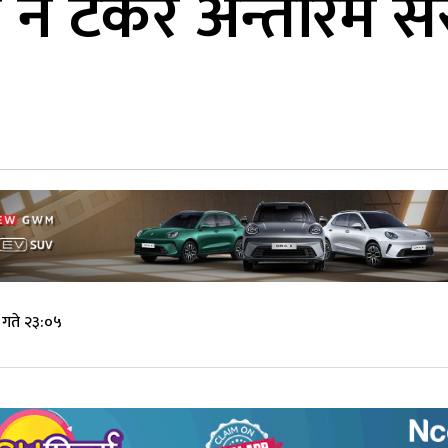
नै टेकेर अन्तरिम स
गते २३:०५