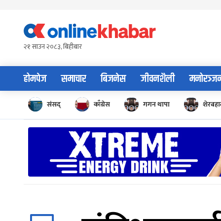
Skip
to
content
२१ साउन २०८३, बिहीबार
होमपेज
समाचार
बिजनेस
जीवनशैली
मनोरञ्ज
संसद्
काँग्रेस
गगन थापा
शेरबहाद