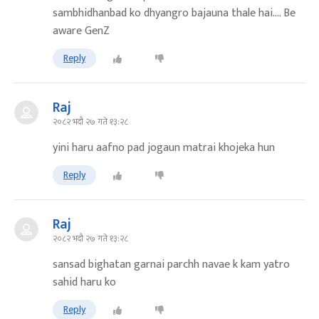
sambhidhanbad ko dhyangro bajauna thale hai…. Be
aware GenZ
Reply
Raj
२०८२ भदौ २७ गते १३:२८
yini haru aafno pad jogaun matrai khojeka hun
Reply
Raj
२०८२ भदौ २७ गते १३:२८
sansad bighatan garnai parchh navae k kam yatro
sahid haru ko
Reply