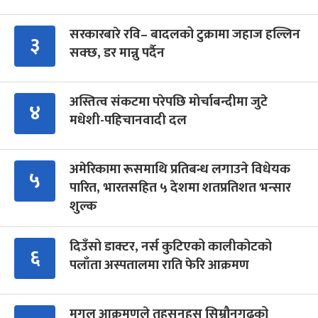
सरकारबारे रवि– बादलको टुक्रामा जहाज हल्लिन
३
सक्छ, डर मान्नु पर्दैन
अस्तित्व संकटमा परेपछि मोर्चाबन्दीमा जुटे
४
मधेशी-पहिचानवादी दल
अमेरिकामा रूसमाथि प्रतिबन्ध लगाउने विधेयक
५
पारित, भारतसहित ५ देशमा शतप्रतिशत भन्सार
शुल्क
दिउँसो डाक्टर, नर्स कुटिएको कालीकोटको
६
पलाँता अस्पतालमा राति फेरि आक्रमण
मुगल आक्रमणले तहसनहस सिम्रौनगढको