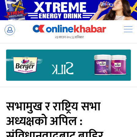
Skip
to
२३ साउन २०८३, शनिबार
content
सभामुख र राष्ट्रिय सभा
अध्यक्षको अपिल :
संविधानवादबाट बाहिर