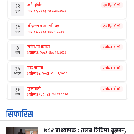
जनै पूर्णिमा
२० दिन बाँकी
१२
-
भाद्र १२, २०८३
Aug 28, 2026
शुक्र
श्रीकृष्ण जन्माष्टमी व्रत
२७ दिन बाँकी
१९
-
भाद्र १९, २०८३
Sep 4, 2026
शुक्र
संविधान दिवस
१ महिना बाँकी
३
-
असोज ३, २०८३
Sep 19, 2026
शनि
घटस्थापना
२ महिना बाँकी
२५
-
असोज २५, २०८३
Oct 11, 2026
आइत
फूलपाती
२ महिना बाँकी
३१
-
असोज ३१ , २०८३
Oct 17, 2026
शनि
कार्तिक सङ्क्रान्ति
२ महिना बाँकी
१
सिफारिस
-
कार्तिक १, २०८३
Oct 18, 2026
आइत
७८४ प्राध्यापक : तलब त्रिविमा बुझ्छन्,
महानवमी
२ महिना बाँकी
३