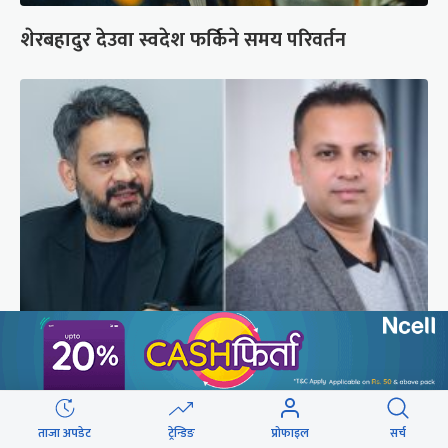
शेरबहादुर देउवा स्वदेश फर्किने समय परिवर्तन
बालेनलाई मनीष झाको जवाफ : महान जनादेश पाएको
सरकार एक्लो छैन
ताजा अपडेट
ट्रेन्डिङ
प्रोफाइल
सर्च