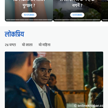
पुग्छन् ?
नगर्ने ?
10
STORIES
6
STORIES
लोकप्रिय
२४ घण्टा
यो साता
यो महिना