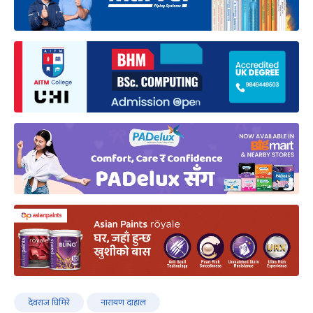
देवराज घिमिरे
नारायण दाहाल