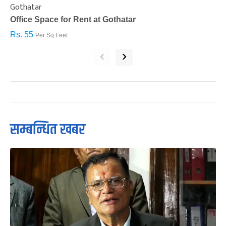
Gothatar
S
Office Space for Rent at Gothatar
H
Rs. 55
R
Per Sq.Feet
‹
›
सम्बन्धित खबर