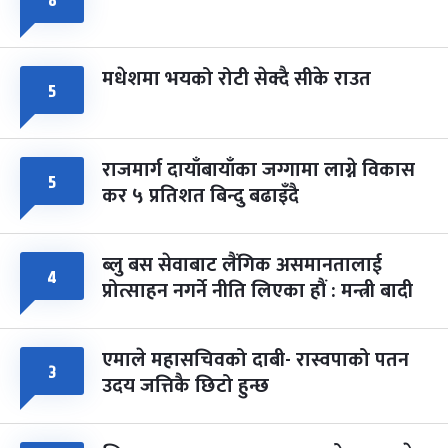
८
मधेशमा भयको रोटी सेक्दै सीके राउत
५
राजमार्ग दायाँबायाँका जग्गामा लाग्ने विकास
५
कर ५ प्रतिशत बिन्दु बढाइँदै
ब्लु बस सेवाबाट लैंगिक असमानतालाई
४
प्रोत्साहन नगर्ने नीति लिएका हौं : मन्त्री बादी
एमाले महासचिवको दाबी- रास्वपाको पतन
३
उदय जत्तिकै छिटो हुन्छ