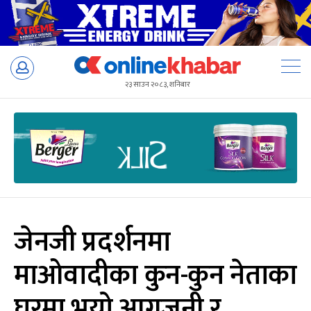
Skip
to
२३ साउन २०८३, शनिबार
content
जेनजी प्रदर्शनमा
माओवादीका कुन-कुन नेताका
घरमा भयो आगजनी र