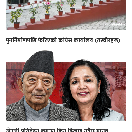
पुनर्निर्माणपछि फेरिएको कांग्रेस कार्यालय (तस्वीरहरू)
जेनजी प्रतिवेदन ल्याउन किन ढिलाइ गर्दैछ मानव