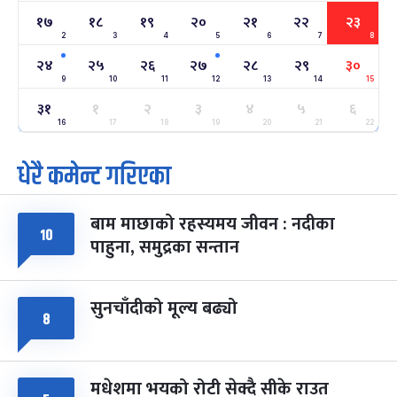
१७
१८
१९
२०
२१
२२
२३
2
3
4
5
6
7
8
अन्तराष्ट्रिय नारी दिवस
७ महिना बाँकी
२४
-
फाल्गुन २४, २०८३
Mar 8, 2027
सोम
२४
२५
२६
२७
२८
२९
३०
9
10
11
12
13
14
15
ग्याल्पो ल्होसार
७ महिना बाँकी
२५
३१
१
२
३
४
५
६
-
फाल्गुन २५, २०८३
Mar 9, 2027
मंगल
16
17
18
19
20
21
22
धेरै कमेन्ट गरिएका
पूर्णिमा व्रत
७ महिना बाँकी
७
-
चैत्र ७, २०८३
Mar 21, 2027
आइत
बाम माछाको रहस्यमय जीवन : नदीका
फागुपूर्णिमा
७ महिना बाँकी
८
१०
पाहुना, समुद्रका सन्तान
-
चैत्र ८, २०८३
Mar 22, 2027
सोम
सुनचाँदीको मूल्य बढ्यो
८
मधेशमा भयको रोटी सेक्दै सीके राउत