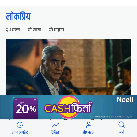
लोकप्रिय
२४ घण्टा
यो साता
यो महिना
शेरबहादुर देउवा स्वदेश फर्किने समय परिवर्तन
ताजा अपडेट
ट्रेन्डिङ
प्रोफाइल
सर्च