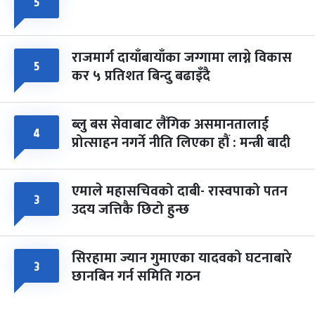
५
राजमार्ग दायाँबायाँका जग्गामा लाग्ने विकास
५
कर ५ प्रतिशत बिन्दु बढाइँदै
ब्लु बस सेवाबाट लैंगिक असमानतालाई
४
प्रोत्साहन नगर्ने नीति लिएका हौं : मन्त्री बादी
एमाले महासचिवको दाबी- रास्वपाको पतन
३
उदय जत्तिकै छिटो हुन्छ
सिरहामा ज्यान गुमाएका यादवको घटनाबारे
३
छानबिन गर्न समिति गठन