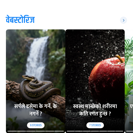
वेबस्टोरिज
सर्पले डसेमा के गर्ने, के
स्वस्थ मान्छेको शरीरमा
ए
नगर्ने ?
कति रगत हुन्छ ?
6
STORIES
7
STORIES