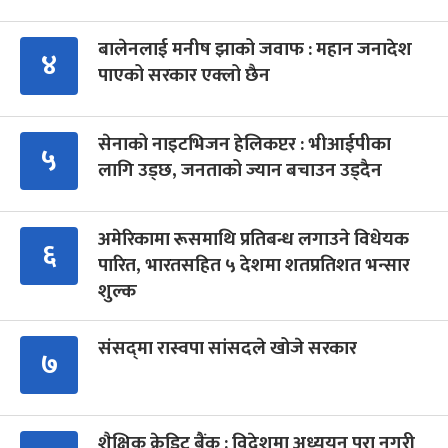
बालेनलाई मनीष झाको जवाफ : महान जनादेश
४
पाएको सरकार एक्लो छैन
सेनाको नाइटभिजन हेलिकप्टर : भीआईपीका
५
लागि उड्छ, जनताको ज्यान बचाउन उड्दैन
अमेरिकामा रूसमाथि प्रतिबन्ध लगाउने विधेयक
६
पारित, भारतसहित ५ देशमा शतप्रतिशत भन्सार
शुल्क
संसद्‍मा रास्वपा सांसदले खोजे सरकार
७
शैक्षिक क्रेडिट बैंक : विदेशमा अध्ययन पूरा नगरी