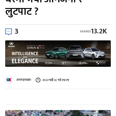
लुटपाट ?
3
13.2K
SHARES
अनलाइनखबर
२०८२ भदौ २८ गते १४:१९