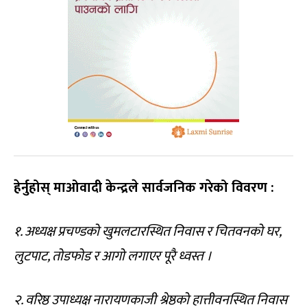
हेर्नुहोस् माओवादी केन्द्रले सार्वजनिक गरेको विवरण :
१. अध्यक्ष प्रचण्डको खुमलटारस्थित निवास र चितवनको घर,
लुटपाट, तोडफोड र आगो लगाएर पूरै ध्वस्त ।
२. वरिष्ठ उपाध्यक्ष नारायणकाजी श्रेष्ठको हात्तीवनस्थित निवास