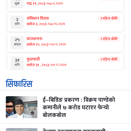
-
भाद्र १९, २०८३
Sep 4, 2026
शुक्र
संविधान दिवस
१ महिना बाँकी
३
-
असोज ३, २०८३
Sep 19, 2026
शनि
घटस्थापना
२ महिना बाँकी
२५
-
असोज २५, २०८३
Oct 11, 2026
आइत
फूलपाती
२ महिना बाँकी
३१
-
असोज ३१ , २०८३
Oct 17, 2026
शनि
कार्तिक सङ्क्रान्ति
२ महिना बाँकी
१
सिफारिस
-
कार्तिक १, २०८३
Oct 18, 2026
आइत
ई–बिडिङ प्रकरण : विक्रम पाण्डेको
महानवमी
२ महिना बाँकी
३
-
कम्पनीले ७ करोड घटाएर फेर्‍यो
कार्तिक ३, २०८३
Oct 20, 2026
मंगल
बोलकबोल
विजयादशमी
२ महिना बाँकी
४
-
कार्तिक ४, २०८३
Oct 21, 2026
बुध