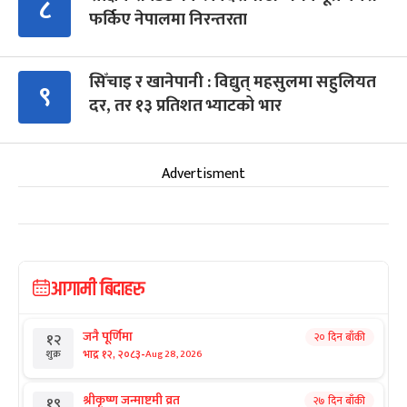
८
फर्किए नेपालमा निरन्तरता
सिँचाइ र खानेपानी : विद्युत् महसुलमा सहुलियत
९
दर, तर १३ प्रतिशत भ्याटको भार
Advertisment
आगामी बिदाहरु
जनै पूर्णिमा
२० दिन बाँकी
१२
-
भाद्र १२, २०८३
Aug 28, 2026
शुक्र
श्रीकृष्ण जन्माष्टमी व्रत
२७ दिन बाँकी
१९