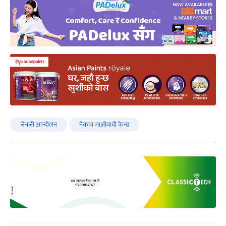
जेनजी आन्दोलन
नेकपा माओवादी केन्द्र