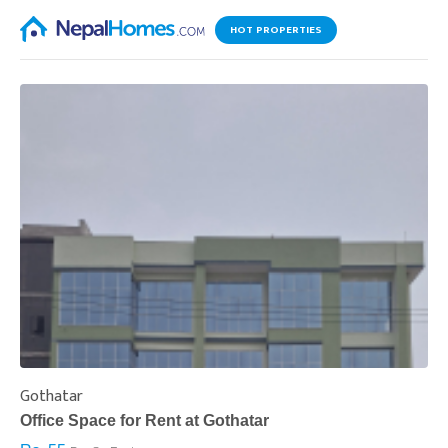
HOT PROPERTIES
Gothatar
S
Office Space for Rent at Gothatar
H