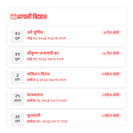
आगामी बिदाहरु
जनै पूर्णिमा
२१ दिन बाँकी
१२
-
भाद्र १२, २०८३
Aug 28, 2026
शुक्र
श्रीकृष्ण जन्माष्टमी व्रत
२८ दिन बाँकी
१९
-
भाद्र १९, २०८३
Sep 4, 2026
शुक्र
संविधान दिवस
१ महिना बाँकी
३
-
असोज ३, २०८३
Sep 19, 2026
शनि
घटस्थापना
२ महिना बाँकी
२५
-
असोज २५, २०८३
Oct 11, 2026
आइत
फूलपाती
२ महिना बाँकी
३१
-
असोज ३१ , २०८३
Oct 17, 2026
शनि