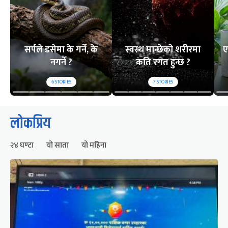
सर्पले डसेमा के गर्ने, के
स्वस्थ मान्छेको शरीरमा
ए
नगर्ने ?
कति रगत हुन्छ ?
6
STORIES
7
STORIES
लोकप्रिय
२४ घण्टा
यो साता
यो महिना