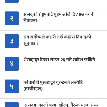
संसद्को रोष्ट्रमबाटै गृहमन्त्रीले दिए प्रश्न नगर्न
२
चेतावनी
अब सर्वोच्चले कसरी गर्छ कांग्रेस विवादको
३
सुनुवाइ ?
शेरबहादुर देउवा साउन २६ गते स्वदेश फर्किने
४
पर्वतारोही पुरबहादुर गुरुङको अन्त्येष्टि
५
(तस्वीरहरू)
‘संसद्‍मा कालो चस्मा खोल्नू, बैठक चल्दा सेयर