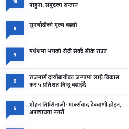
८
१०
पाहुना, समुद्रका सन्तान
-
चैत्र ८, २०८३
Mar 22, 2027
सोम
सुनचाँदीको मूल्य बढ्यो
८
मधेशमा भयको रोटी सेक्दै सीके राउत
५
राजमार्ग दायाँबायाँका जग्गामा लाग्ने विकास
५
कर ५ प्रतिशत बिन्दु बढाइँदै
मोहन तिम्सिनाजी- मार्क्सवाद देववाणी होइन,
५
अपव्याख्या नगरौं