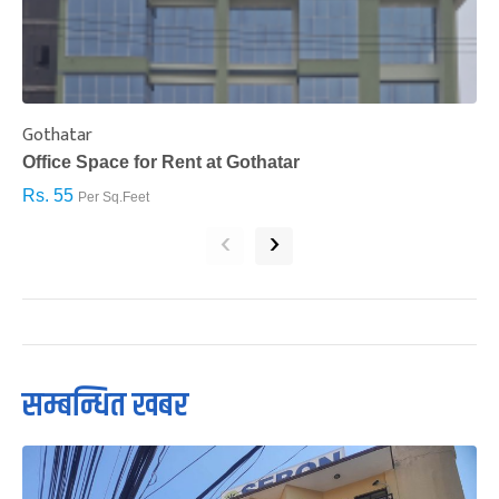
Gothatar
S
Office Space for Rent at Gothatar
H
Rs. 55
R
Per Sq.Feet
‹
›
सम्बन्धित खबर