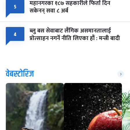
महानगरका १८७ सहकारीले फिर्ता दिन
५
सकेनन् सवा ८ अर्ब
ब्लु बस सेवाबाट लैंगिक असमानतालाई
४
प्रोत्साहन नगर्ने नीति लिएका हौं : मन्त्री बादी
वेबस्टोरिज