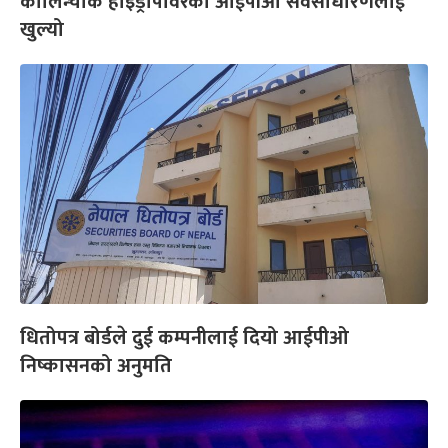
कालिन्चोक हाइड्रोपावरको आईपीओ सर्वसाधारणलाई
खुल्यो
धितोपत्र बोर्डले दुई कम्पनीलाई दियो आईपीओ
निष्कासनको अनुमति