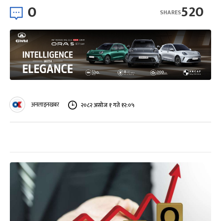
0
520
SHARES
अनलाइनखबर
२०८२ असोज १ गते १२:०५