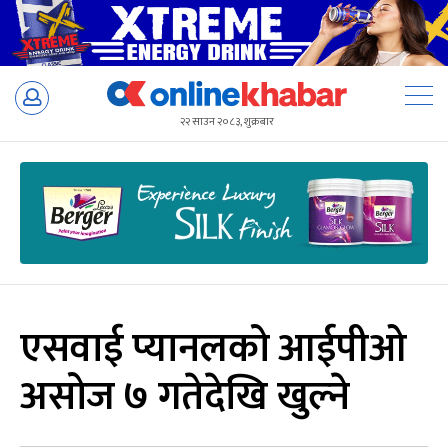
Skip
to
२२ साउन २०८३, शुक्रबार
content
एसवाई प्यानलको आईपीओ
असोज ७ गतेदेखि खुल्ने