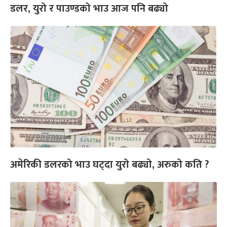
डलर, युरो र पाउण्डको भाउ आज पनि बढ्यो
अमेरिकी डलरको भाउ घट्दा युरो बढ्यो, अरुको कति ?