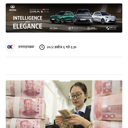
अनलाइनखबर
२०८२ असोज ६ गते ६:३०