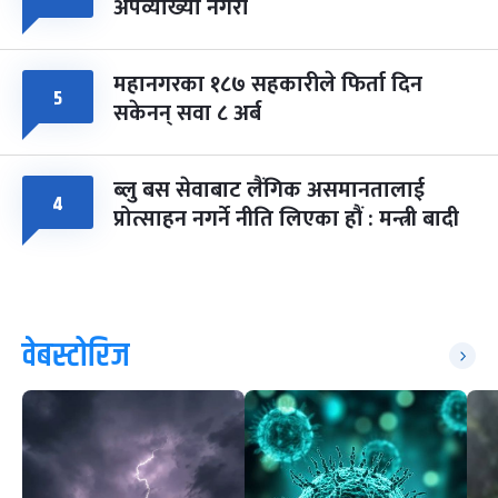
अपव्याख्या नगरौं
महानगरका १८७ सहकारीले फिर्ता दिन
५
सकेनन् सवा ८ अर्ब
ब्लु बस सेवाबाट लैंगिक असमानतालाई
४
प्रोत्साहन नगर्ने नीति लिएका हौं : मन्त्री बादी
वेबस्टोरिज