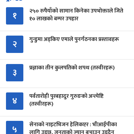
२५० रुपैयाँको सामान किनेका उपभोक्ताले जिते
१
१० लाखको बम्पर उपहार
गुन्डुमा अड्किए एमाले पुनर्गठनका प्रस्तावहरू
२
प्रज्ञाका तीन कुलपतिको शपथ (तस्वीरहरू)
३
पर्वतारोही पुरबहादुर गुरुङको अन्त्येष्टि
४
(तस्वीरहरू)
सेनाको नाइटभिजन हेलिकप्टर : भीआईपीका
५
लागि उड्छ, जनताको ज्यान बचाउन उड्दैन