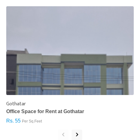
Gothatar
S
Office Space for Rent at Gothatar
H
Rs. 55
R
Per Sq.Feet
‹
›