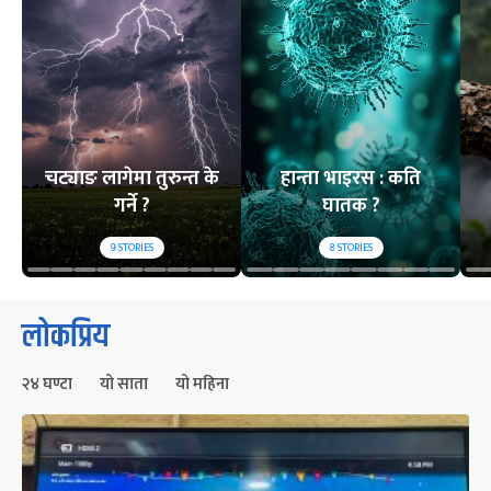
चट्याङ लागेमा तुरुन्त के
हान्ता भाइरस : कति
गर्ने ?
घातक ?
9
STORIES
8
STORIES
लोकप्रिय
२४ घण्टा
यो साता
यो महिना