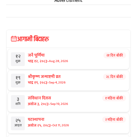
Advertisment
आगामी बिदाहरु
जनै पूर्णिमा
२१ दिन बाँकी
१२
-
भाद्र १२, २०८३
Aug 28, 2026
शुक्र
श्रीकृष्ण जन्माष्टमी व्रत
२८ दिन बाँकी
१९
-
भाद्र १९, २०८३
Sep 4, 2026
शुक्र
संविधान दिवस
१ महिना बाँकी
३
-
असोज ३, २०८३
Sep 19, 2026
शनि
घटस्थापना
२ महिना बाँकी
२५
-
असोज २५, २०८३
Oct 11, 2026
आइत