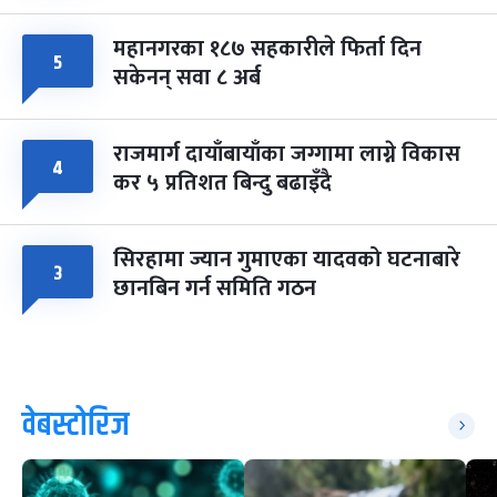
महानगरका १८७ सहकारीले फिर्ता दिन
५
सकेनन् सवा ८ अर्ब
राजमार्ग दायाँबायाँका जग्गामा लाग्ने विकास
४
कर ५ प्रतिशत बिन्दु बढाइँदै
सिरहामा ज्यान गुमाएका यादवको घटनाबारे
३
छानबिन गर्न समिति गठन
वेबस्टोरिज