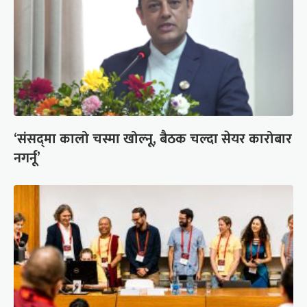
‘संसद्‍मा कालो चस्मा खोल्नू, बैठक चल्दा सेयर कारोबार
नगर्नू’