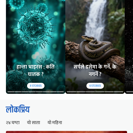
हान्ता भाइरस : कति
सर्पले डसेमा के गर्ने, के
घातक ?
नगर्ने ?
8
STORIES
6
STORIES
लोकप्रिय
२४ घण्टा
यो साता
यो महिना