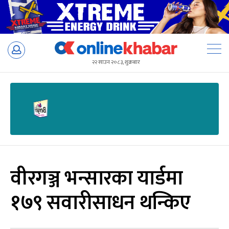
Skip
to
२२ साउन २०८३, शुक्रबार
content
वीरगञ्ज भन्सारका यार्डमा
१७९ सवारीसाधन थन्किए