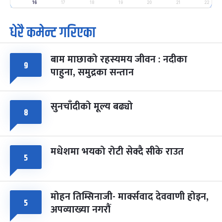
-
फाल्गुन २५, २०८३
Mar 9, 2027
मंगल
16
17
18
19
20
21
22
धेरै कमेन्ट गरिएका
पूर्णिमा व्रत
७ महिना बाँकी
७
-
चैत्र ७, २०८३
Mar 21, 2027
आइत
बाम माछाको रहस्यमय जीवन : नदीका
फागुपूर्णिमा
९
७ महिना बाँकी
८
पाहुना, समुद्रका सन्तान
-
चैत्र ८, २०८३
Mar 22, 2027
सोम
सुनचाँदीको मूल्य बढ्यो
८
मधेशमा भयको रोटी सेक्दै सीके राउत
५
मोहन तिम्सिनाजी- मार्क्सवाद देववाणी होइन,
५
अपव्याख्या नगरौं