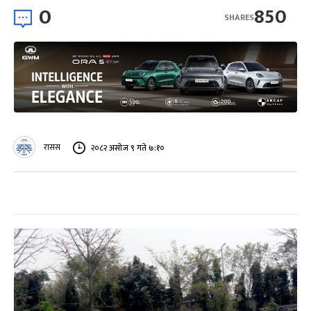
0
850
SHARES
रासस
२०८२ असोज ९ गते ७:१०