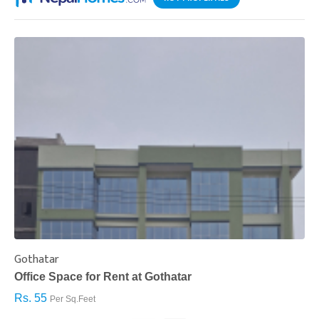
Gothatar
S
Office Space for Rent at Gothatar
H
Rs. 55
R
Per Sq.Feet