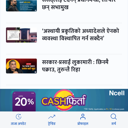
संसद्लाई टेर्दैनन् प्रधानमन्त्री, लाचार
छन् सभामुख
‘अस्थायी प्रकृतिको अध्यादेशले ऐनको
व्यवस्था विस्थापित गर्न सक्दैन’
सरकार-प्रसाईं लुकामारी : छिनमै
पक्राउ, तुरुन्तै रिहा
‘कामचलाउ’ नेतृत्वले थलियो स्वास्थ्य
क्षेत्र
पूर्णबहादुर-शेखर : पार्टी सभापति
ताजा अपडेट
ट्रेन्डिङ
प्रोफाइल
सर्च