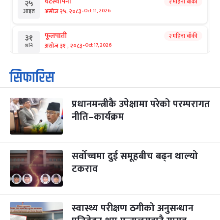
घटस्थापना
२ महिना बाँकी
२५
-
असोज २५, २०८३
Oct 11, 2026
आइत
फूलपाती
२ महिना बाँकी
३१
-
असोज ३१ , २०८३
Oct 17, 2026
शनि
कार्तिक सङ्क्रान्ति
२ महिना बाँकी
१
सिफारिस
-
कार्तिक १, २०८३
Oct 18, 2026
आइत
प्रधानमन्त्रीकै उपेक्षामा परेको परम्परागत
महानवमी
२ महिना बाँकी
३
-
नीति–कार्यक्रम
कार्तिक ३, २०८३
Oct 20, 2026
मंगल
विजयादशमी
२ महिना बाँकी
४
-
कार्तिक ४, २०८३
Oct 21, 2026
बुध
सर्वोच्चमा दुई समूहबीच बढ्न थाल्यो
टकराव
पापा‌ङ्कुशा एकादशी व्रत
२ महिना बाँकी
५
-
कार्तिक ५, २०८३
Oct 22, 2026
बिहि
स्वास्थ्य परीक्षण ठगीको अनुसन्धान
कुकुर तिहार
३ महिना बाँकी
२२
-
कार्तिक २२, २०८३
Nov 8, 2026
आइत