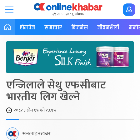
२५ साउन २०८३, सोमबार
होमपेज
समाचार
बिजनेस
जीवनशैली
मनोर
एन्जिलाले सेथु एफसीबाट
भारतीय लिग खेल्ने
२०८२ असोज १५ गते १३:५५
अनलाइनखबर