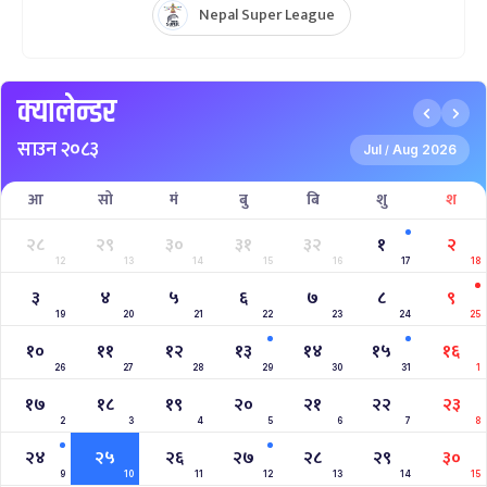
Nepal Super League
क्यालेन्डर
साउन २०८३
Jul
Aug 2026
/
आ
सो
मं
बु
बि
शु
श
२८
२९
३०
३१
३२
१
२
12
13
14
15
16
17
18
३
४
५
६
७
८
९
19
20
21
22
23
24
25
१०
११
१२
१३
१४
१५
१६
26
27
28
29
30
31
1
१७
१८
१९
२०
२१
२२
२३
2
3
4
5
6
7
8
२४
२५
२६
२७
२८
२९
३०
9
10
11
12
13
14
15