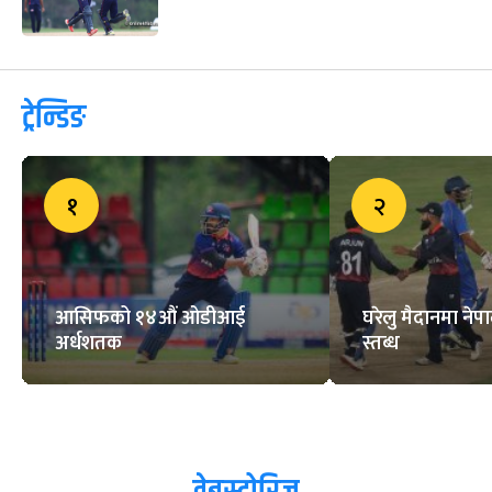
ट्रेन्डिङ
१
२
आसिफको १४औं ओडीआई
घरेलु मैदानमा नेप
अर्धशतक
स्तब्ध