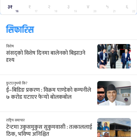
३१
१
२
३
४
५
६
16
17
18
19
20
21
22
सिफारिस
विशेष
संसद्को विशेष दिनमा बालेनको बिझाउने
दृश्य
छुटाउनुभयो कि?
ई–बिडिङ प्रकरण : विक्रम पाण्डेको कम्पनीले
७ करोड घटाएर फेर्‍यो बोलकबोल
राष्ट्रिय समाचार
टेन्टमा उकुसमुकुस सुकुमवासी : तत्काललाई
ठिक, भविष्य अनिश्चित