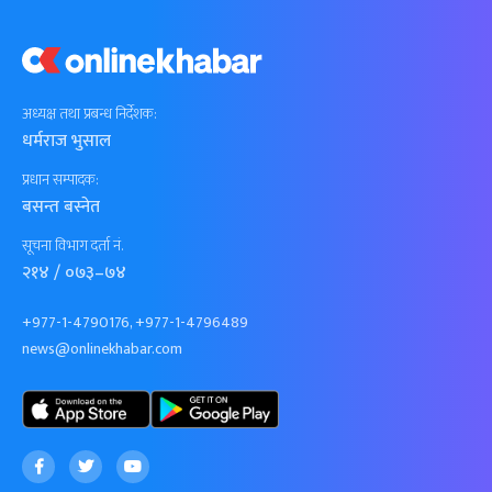
अध्यक्ष तथा प्रबन्ध निर्देशक:
धर्मराज भुसाल
प्रधान सम्पादक:
बसन्त बस्नेत
सूचना विभाग दर्ता नं.
२१४ / ०७३–७४
+977-1-4790176, +977-1-4796489
news@onlinekhabar.com