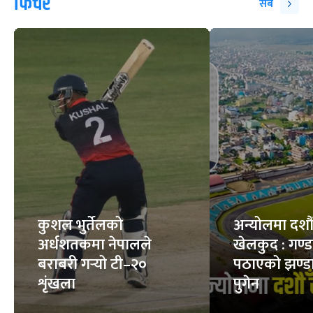
फिचर
सबै
कुशल भुर्तेलको
अन्योलमा दशौँ र
अर्धशतकमा नेपालले
खेलकुद : गण्
बराबरी गर्‍यो टी–२०
पठाएको झण्डा
शृंखला
पुगेन