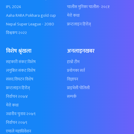
IPL 2024
चालीस मुनिका चालीस- २०८१
Aaha RARA Pokhara gold cup
मेरो कथा
Nepal Super League - 2080
फ्रन्टलाइन हिरोज्
विश्वकप २०२२
विशेष श्रृंखला
अनलाइनखबर
सहकारी संकट विशेष
हाम्रो टीम
लगुबित्त संकट विशेष
प्रयोगका सर्त
संसद विघटन विशेष
विज्ञापन
फ्रन्टलाइन हिरोज्
प्राइभेसी पोलिसी
निर्वाचन २०७४
सम्पर्क
मेरो कथा
स्थानीय चुनाव २०७९
निर्वाचन २०७९
एमाले महाधिवेशन