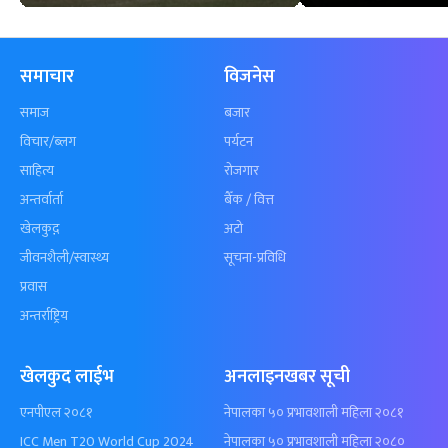
समाचार
विजनेस
समाज
बजार
विचार/ब्लग
पर्यटन
साहित्य
रोजगार
अन्तर्वार्ता
बैँक / वित्त
खेलकुद़़
अटो
जीवनशैली/स्वास्थ्य
सूचना-प्रविधि
प्रवास
अन्तर्राष्ट्रिय
खेलकुद लाईभ
अनलाइनखबर सूची
एनपीएल २०८१
नेपालका ५० प्रभावशाली महिला २०८१
ICC Men T20 World Cup 2024
नेपालका ५० प्रभावशाली महिला २०८०