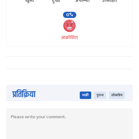
खुसी
दुःखी
अचम्मित
उत्साहित
0%
आक्रोशित
प्रतिक्रिया
भर्खरै
पुराना
लोकप्रिय