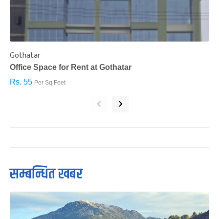
Gothatar
S
Office Space for Rent at Gothatar
H
Rs. 55
R
Per Sq.Feet
‹
›
सम्बन्धित खबर