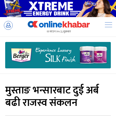
Skip
to
२२ साउन २०८३, शुक्रबार
content
मुस्ताङ भन्सारबाट दुई अर्ब
बढी राजस्व संकलन