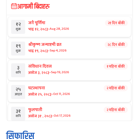
आगामी बिदाहरु
जनै पूर्णिमा
२१ दिन बाँकी
१२
-
भाद्र १२, २०८३
Aug 28, 2026
शुक्र
श्रीकृष्ण जन्माष्टमी व्रत
२८ दिन बाँकी
१९
-
भाद्र १९, २०८३
Sep 4, 2026
शुक्र
संविधान दिवस
१ महिना बाँकी
३
-
असोज ३, २०८३
Sep 19, 2026
शनि
घटस्थापना
२ महिना बाँकी
२५
-
असोज २५, २०८३
Oct 11, 2026
आइत
फूलपाती
२ महिना बाँकी
३१
-
असोज ३१ , २०८३
Oct 17, 2026
शनि
कार्तिक सङ्क्रान्ति
२ महिना बाँकी
१
सिफारिस
-
कार्तिक १, २०८३
Oct 18, 2026
आइत