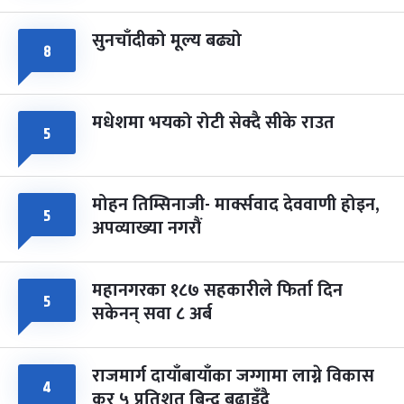
सुनचाँदीको मूल्य बढ्यो
८
मधेशमा भयको रोटी सेक्दै सीके राउत
५
मोहन तिम्सिनाजी- मार्क्सवाद देववाणी होइन,
५
अपव्याख्या नगरौं
महानगरका १८७ सहकारीले फिर्ता दिन
५
सकेनन् सवा ८ अर्ब
राजमार्ग दायाँबायाँका जग्गामा लाग्ने विकास
४
कर ५ प्रतिशत बिन्दु बढाइँदै