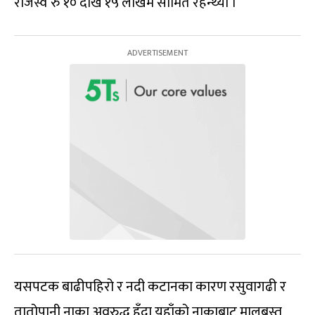
राजस्व रु १० देखि १५ लाखमै सीमित रहन्थ्यो ।
यसपटक बाढीपहिरो र नदी कटानका कारण रसुवागढी र
तातोपानी नाका अवरुद्ध हुँदा यहाँको नाकाबाट मालबस्तु