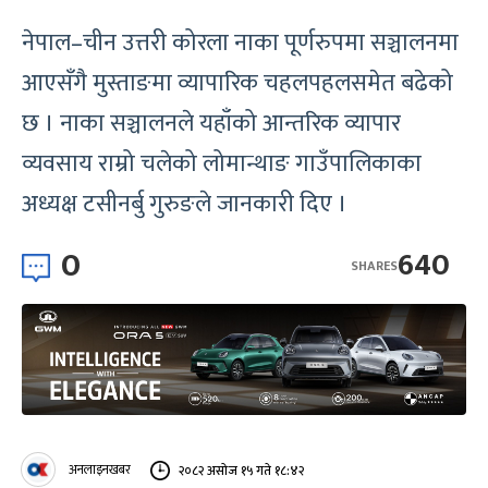
नेपाल–चीन उत्तरी कोरला नाका पूर्णरुपमा सञ्चालनमा
आएसँगै मुस्ताङमा व्यापारिक चहलपहलसमेत बढेको
छ । नाका सञ्चालनले यहाँको आन्तरिक व्यापार
व्यवसाय राम्रो चलेको लोमान्थाङ गाउँपालिकाका
अध्यक्ष टसीनर्बु गुरुङले जानकारी दिए ।
0
640
SHARES
अनलाइनखबर
२०८२ असोज १५ गते १८:४२