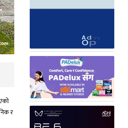
इएको
जनिक र