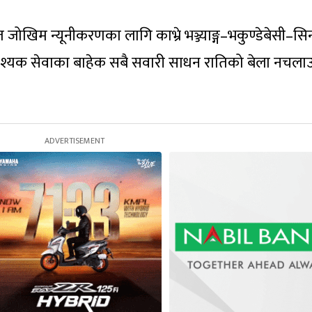
जोखिम न्यूनीकरणका लागि काभ्रे भञ्ज्याङ्ग–भकुण्डेबेसी–सिन
्यक सेवाका बाहेक सबै सवारी साधन रातिको बेला नचलाउ