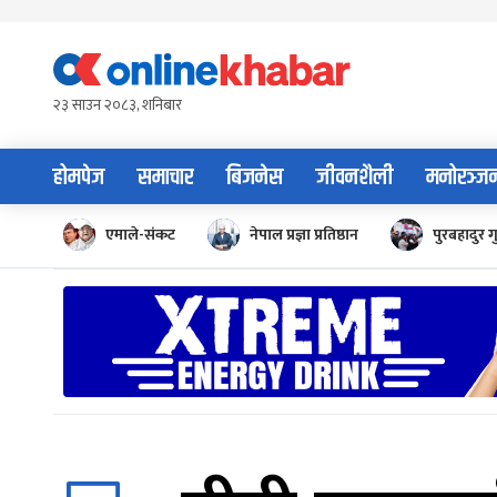
Skip
to
content
२३ साउन २०८३, शनिबार
होमपेज
समाचार
बिजनेस
जीवनशैली
मनोरञ्ज
एमाले-संकट
नेपाल प्रज्ञा प्रतिष्ठान
पुरबहादुर ग