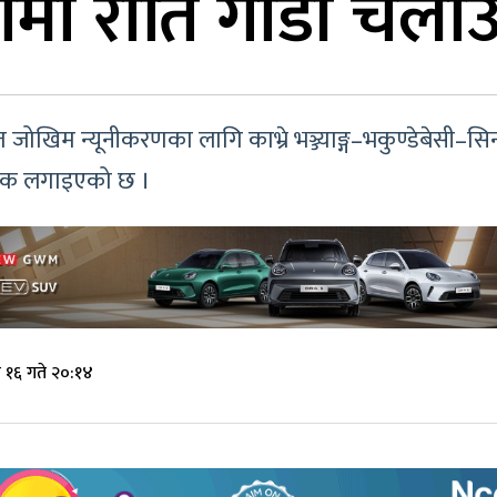
्गमा राति गाडी चला
 जोखिम न्यूनीकरणका लागि काभ्रे भञ्ज्याङ्ग–भकुण्डेबेसी–
रोक लगाइएको छ ।
१६ गते २०:१४