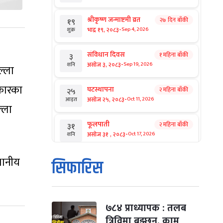
श्रीकृष्ण जन्माष्टमी व्रत
२७ दिन बाँकी
१९
-
भाद्र १९, २०८३
Sep 4, 2026
शुक्र
संविधान दिवस
१ महिना बाँकी
३
-
असोज ३, २०८३
Sep 19, 2026
शनि
ल्ला
रकारका
घटस्थापना
२ महिना बाँकी
२५
-
असोज २५, २०८३
Oct 11, 2026
आइत
्ला
फूलपाती
२ महिना बाँकी
३१
-
असोज ३१ , २०८३
Oct 17, 2026
शनि
थानीय
कार्तिक सङ्क्रान्ति
२ महिना बाँकी
१
सिफारिस
-
कार्तिक १, २०८३
Oct 18, 2026
आइत
महानवमी
२ महिना बाँकी
३
-
कार्तिक ३, २०८३
Oct 20, 2026
मंगल
७८४ प्राध्यापक : तलब
त्रिविमा बुझ्छन्, काम