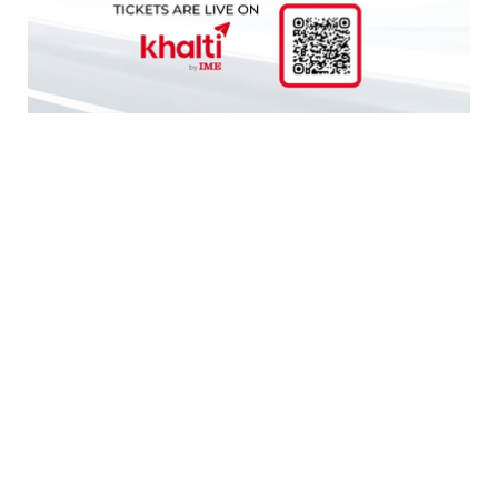
३१
१
२
३
४
५
६
16
17
18
19
20
21
22
सिफारिस
विशेष
संसद्को विशेष दिनमा बालेनको बिझाउने
दृश्य
छुटाउनुभयो कि?
ई–बिडिङ प्रकरण : विक्रम पाण्डेको कम्पनीले
७ करोड घटाएर फेर्‍यो बोलकबोल
राष्ट्रिय समाचार
टेन्टमा उकुसमुकुस सुकुमवासी : तत्काललाई
ठिक, भविष्य अनिश्चित