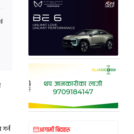
ाई
ो
 गर्न
आगामी बिदाहरु