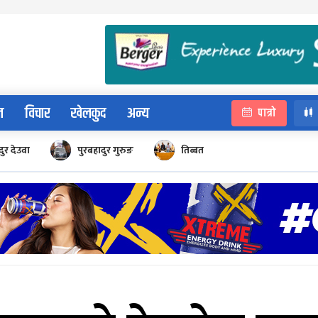
न
विचार
खेलकुद
अन्य
पात्रो
ुर देउवा
पुरबहादुर गुरुङ
तिब्बत