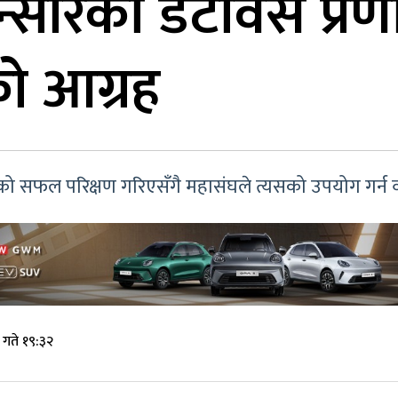
्सारको डेटावेस प्
को आग्रह
णालीको सफल परिक्षण गरिएसँगै महासंघले त्यसको उपयोग गर्न
गते १९:३२