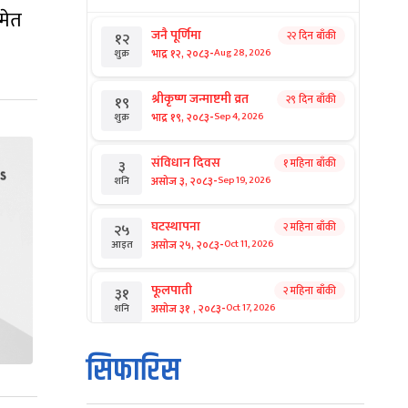
समेत
जनै पूर्णिमा
२२ दिन बाँकी
१२
-
भाद्र १२, २०८३
Aug 28, 2026
शुक्र
श्रीकृष्ण जन्माष्टमी व्रत
२९ दिन बाँकी
१९
-
भाद्र १९, २०८३
Sep 4, 2026
शुक्र
संविधान दिवस
१ महिना बाँकी
३
-
असोज ३, २०८३
Sep 19, 2026
शनि
घटस्थापना
२ महिना बाँकी
२५
-
असोज २५, २०८३
Oct 11, 2026
आइत
फूलपाती
२ महिना बाँकी
३१
-
असोज ३१ , २०८३
Oct 17, 2026
शनि
कार्तिक सङ्क्रान्ति
२ महिना बाँकी
१
सिफारिस
-
कार्तिक १, २०८३
Oct 18, 2026
आइत