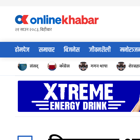
Skip
to
content
२१ साउन २०८३, बिहीबार
होमपेज
समाचार
बिजनेस
जीवनशैली
मनोरञ्ज
संसद्
काँग्रेस
गगन थापा
शेरबहाद