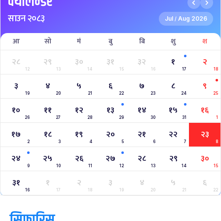
क्यालेन्डर
साउन २०८३
Jul
Aug 2026
/
आ
सो
मं
बु
बि
शु
श
२८
२९
३०
३१
३२
१
२
12
13
14
15
16
17
18
३
४
५
६
७
८
९
19
20
21
22
23
24
25
१०
११
१२
१३
१४
१५
१६
26
27
28
29
30
31
1
१७
१८
१९
२०
२१
२२
२३
2
3
4
5
6
7
8
२४
२५
२६
२७
२८
२९
३०
9
10
11
12
13
14
15
३१
१
२
३
४
५
६
16
17
18
19
20
21
22
सिफारिस