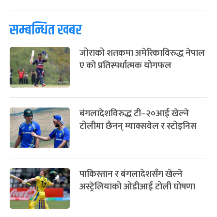
-
चैत्र ७, २०८३
Mar 21, 2027
आइत
सम्बन्धित खबर
फागुपूर्णिमा
७ महिना बाँकी
८
-
चैत्र ८, २०८३
Mar 22, 2027
सोम
जोराको शतकमा अमेरिकाविरुद्ध नेपाल
ए को प्रतिस्पर्धात्मक योगफल
बंगलादेशविरुद्ध टी–२०आई खेल्ने
टोलीमा छैनन् म्याक्सवेल र स्टोइनिस
पाकिस्तान र बंगलादेशसँग खेल्ने
अस्ट्रेलियाको ओडीआई टोली घोषणा