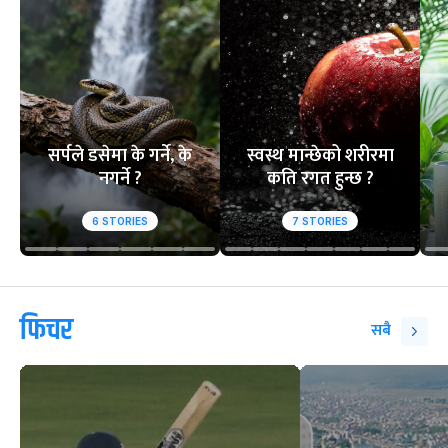
सर्पले डसेमा के गर्ने, के
स्वस्थ मान्छेको शरीरमा
नगर्ने ?
कति रगत हुन्छ ?
6
STORIES
7
STORIES
फिचर
सबै