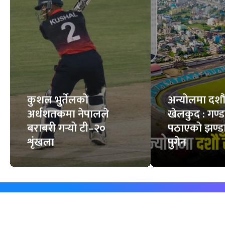
कुशल भुर्तेलको
अन्योलमा दशौँ र
अर्धशतकमा नेपालले
खेलकुद : गण्
बराबरी गर्‍यो टी–२०
पठाएको झण्डा
शृंखला
पुगेन
समाचार
विजनेस
समाज
बजार