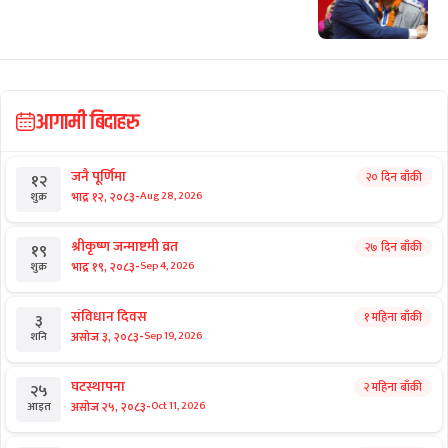
आगामी बिदाहरु
जनै पूर्णिमा
२० दिन बाँकी
१२
-
भाद्र १२, २०८३
Aug 28, 2026
शुक्र
श्रीकृष्ण जन्माष्टमी व्रत
२७ दिन बाँकी
१९
-
भाद्र १९, २०८३
Sep 4, 2026
शुक्र
संविधान दिवस
१ महिना बाँकी
३
-
असोज ३, २०८३
Sep 19, 2026
शनि
घटस्थापना
२ महिना बाँकी
२५
-
असोज २५, २०८३
Oct 11, 2026
आइत