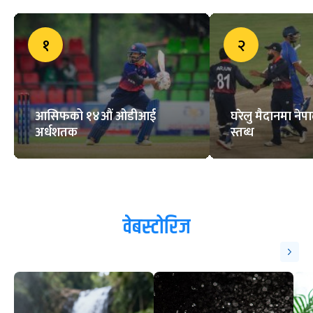
१
२
आसिफको १४औं ओडीआई
घरेलु मैदानमा नेप
अर्धशतक
स्तब्ध
वेबस्टोरिज