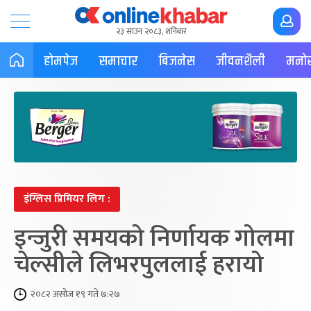
२३ साउन २०८३, शनिबार
होमपेज
समाचार
बिजनेस
जीवनशैली
मनोर
इंग्लिस प्रिमियर लिग :
इन्जुरी समयको निर्णायक गोलमा
चेल्सीले लिभरपुललाई हरायो
२०८२ असोज १९ गते ७:२७