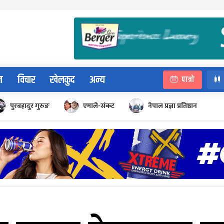
न
विचार
खेलकुद
अन्य
पात्रो
पुरबहादुर गुरुङ
एमाले-संकट
नेपाल प्रज्ञा प्रतिष्ठान