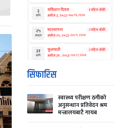
संविधान दिवस
१ महिना बाँकी
३
-
असोज ३, २०८३
Sep 19, 2026
शनि
घटस्थापना
२ महिना बाँकी
२५
-
असोज २५, २०८३
Oct 11, 2026
आइत
फूलपाती
२ महिना बाँकी
३१
-
असोज ३१ , २०८३
Oct 17, 2026
शनि
कार्तिक सङ्क्रान्ति
२ महिना बाँकी
१
सिफारिस
-
कार्तिक १, २०८३
Oct 18, 2026
आइत
महानवमी
२ महिना बाँकी
३
-
कार्तिक ३, २०८३
Oct 20, 2026
मंगल
स्वास्थ्य परीक्षण ठगीको
अनुसन्धान प्रतिवेदन श्रम
विजयादशमी
२ महिना बाँकी
४
मन्त्रालयबाटै गायब
-
कार्तिक ४, २०८३
Oct 21, 2026
बुध