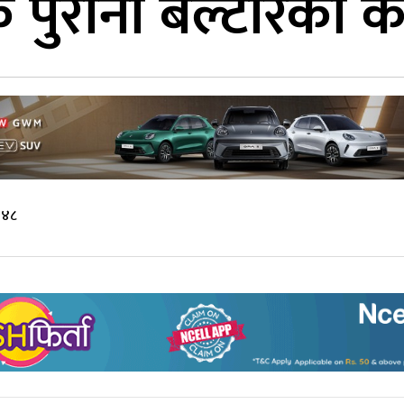
शक पुराना बेल्टारका 
:४८