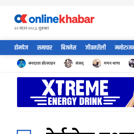
Skip
to
content
२२ साउन २०८३, शुक्रबार
होमपेज
समाचार
बिजनेस
जीवनशैली
मनोरञ्ज
करदाता प्रोत्साहन
संसद्
गगन थापा