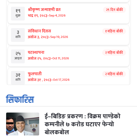
श्रीकृष्ण जन्माष्टमी व्रत
२९ दिन बाँकी
१९
-
भाद्र १९, २०८३
Sep 4, 2026
शुक्र
संविधान दिवस
१ महिना बाँकी
३
-
असोज ३, २०८३
Sep 19, 2026
शनि
घटस्थापना
२ महिना बाँकी
२५
-
असोज २५, २०८३
Oct 11, 2026
आइत
फूलपाती
२ महिना बाँकी
३१
-
असोज ३१ , २०८३
Oct 17, 2026
शनि
कार्तिक सङ्क्रान्ति
२ महिना बाँकी
१
सिफारिस
-
कार्तिक १, २०८३
Oct 18, 2026
आइत
ई–बिडिङ प्रकरण : विक्रम पाण्डेको
महानवमी
२ महिना बाँकी
३
-
कम्पनीले ७ करोड घटाएर फेर्‍यो
कार्तिक ३, २०८३
Oct 20, 2026
मंगल
बोलकबोल