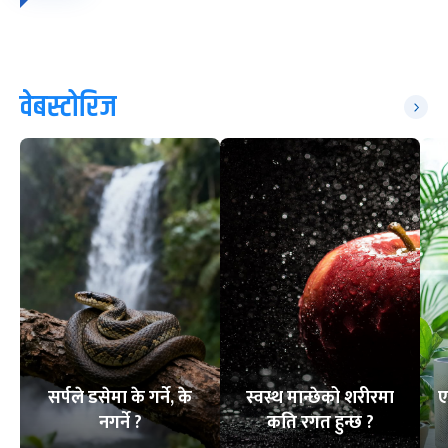
वेबस्टोरिज
सर्पले डसेमा के गर्ने, के
स्वस्थ मान्छेको शरीरमा
ए
नगर्ने ?
कति रगत हुन्छ ?