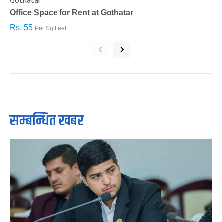
Gothatar
S
Office Space for Rent at Gothatar
H
Rs. 55
R
Per Sq.Feet
‹
›
सम्बन्धित खबर