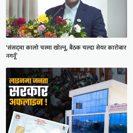
‘संसद्‍मा कालो चस्मा खोल्नू, बैठक चल्दा सेयर कारोबार
नगर्नू’