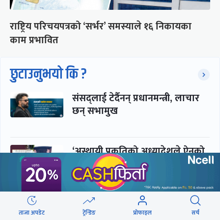
राष्ट्रिय परिचयपत्रको ‘सर्भर’ समस्याले १६ निकायका
काम प्रभावित
छुटाउनुभयो कि ?
संसद्लाई टेर्दैनन् प्रधानमन्त्री, लाचार
छन् सभामुख
‘अस्थायी प्रकृतिको अध्यादेशले ऐनको
व्यवस्था विस्थापित गर्न सक्दैन’
सरकार-प्रसाईं लुकामारी : छिनमै
ताजा अपडेट
ट्रेन्डिङ
प्रोफाइल
सर्च
पक्राउ, तुरुन्तै रिहा