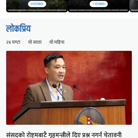
6
STORIES
7
STORIES
लोकप्रिय
२४ घण्टा
यो साता
यो महिना
संसद्को रोष्ट्रमबाटै गृहमन्त्रीले दिए प्रश्न नगर्न चेतावनी