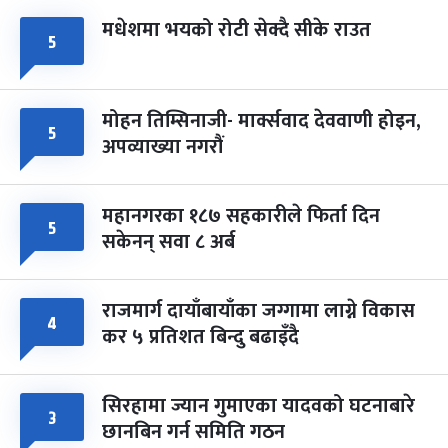
मधेशमा भयको रोटी सेक्दै सीके राउत
५
मोहन तिम्सिनाजी- मार्क्सवाद देववाणी होइन,
५
अपव्याख्या नगरौं
महानगरका १८७ सहकारीले फिर्ता दिन
५
सकेनन् सवा ८ अर्ब
राजमार्ग दायाँबायाँका जग्गामा लाग्ने विकास
४
कर ५ प्रतिशत बिन्दु बढाइँदै
सिरहामा ज्यान गुमाएका यादवको घटनाबारे
३
छानबिन गर्न समिति गठन