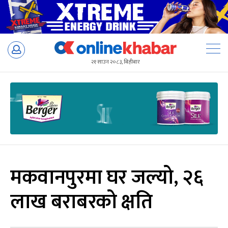
Skip
to
२१ साउन २०८३, बिहीबार
content
मकवानपुरमा घर जल्यो, २६
लाख बराबरको क्षति