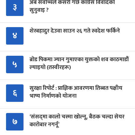
अब सर्वोच्चले कसरी गर्छ कांग्रेस विवादको
३
सुनुवाइ ?
शेरबहादुर देउवा साउन २६ गते स्वदेश फर्किने
४
ब्रोड पिकमा ज्यान गुमाएका युक्तको शव काठमाडौं
५
ल्याइयो (तस्वीरहरू)
सुरक्षा रिपोर्ट : प्राज्ञिक आवरणमा तिब्बत पक्षीय
६
भाष्य निर्माणको योजना
‘संसद्‍मा कालो चस्मा खोल्नू, बैठक चल्दा सेयर
७
कारोबार नगर्नू’