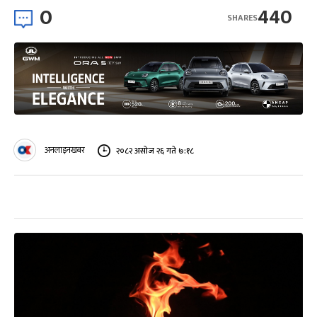
0
440
SHARES
अनलाइनखबर
२०८२ असोज २६ गते ७:१८