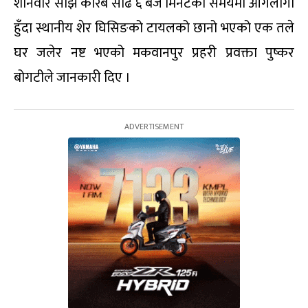
शनिवार साँझ करिब साढे ६ बजे मिनेटको समयमा आगलागी
हुँदा स्थानीय शेर घिसिङको टायलको छानो भएको एक तले
घर जलेर नष्ट भएको मकवानपुर प्रहरी प्रवक्ता पुष्कर
बोगटीले जानकारी दिए ।