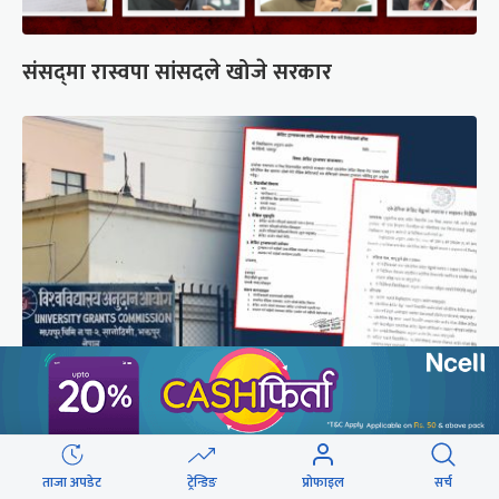
संसद्‍मा रास्वपा सांसदले खोजे सरकार
शैक्षिक क्रेडिट बैंक : विदेशमा अध्ययन पूरा नगरी फर्किए
नेपालमा निरन्तरता
ताजा अपडेट
ट्रेन्डिङ
प्रोफाइल
सर्च