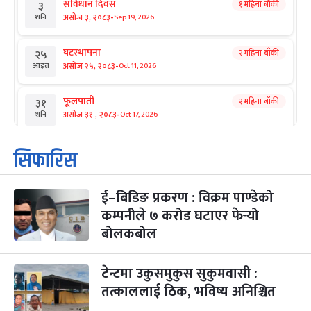
संविधान दिवस
१ महिना बाँकी
३
-
असोज ३, २०८३
Sep 19, 2026
शनि
घटस्थापना
२ महिना बाँकी
२५
-
असोज २५, २०८३
Oct 11, 2026
आइत
फूलपाती
२ महिना बाँकी
३१
-
असोज ३१ , २०८३
Oct 17, 2026
शनि
कार्तिक सङ्क्रान्ति
२ महिना बाँकी
१
सिफारिस
-
कार्तिक १, २०८३
Oct 18, 2026
आइत
ई–बिडिङ प्रकरण : विक्रम पाण्डेको
महानवमी
२ महिना बाँकी
३
-
कम्पनीले ७ करोड घटाएर फेर्‍यो
कार्तिक ३, २०८३
Oct 20, 2026
मंगल
बोलकबोल
विजयादशमी
२ महिना बाँकी
४
-
कार्तिक ४, २०८३
Oct 21, 2026
बुध
टेन्टमा उकुसमुकुस सुकुमवासी :
तत्काललाई ठिक, भविष्य अनिश्चित
पापा‌ङ्कुशा एकादशी व्रत
२ महिना बाँकी
५
-
कार्तिक ५, २०८३
Oct 22, 2026
बिहि