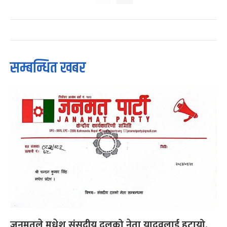
सम्बन्धित खबर
जनमतले मधेश संसदीय दलको नेता यादवलाई हटायो,