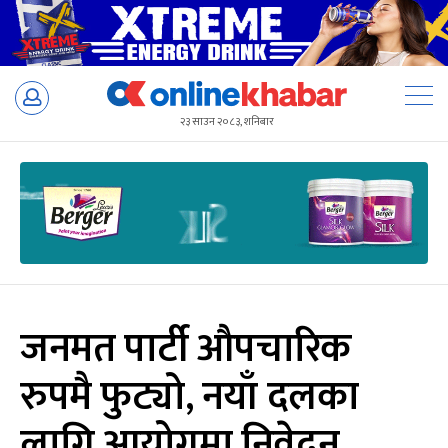
Skip
to
२३ साउन २०८३, शनिबार
content
जनमत पार्टी औपचारिक
रुपमै फुट्यो, नयाँ दलका
लागि आयोगमा निवेदन