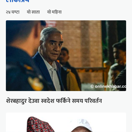
२४ घण्टा
यो साता
यो महिना
शेरबहादुर देउवा स्वदेश फर्किने समय परिवर्तन