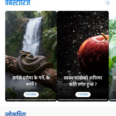
वेबस्टोरिज
सर्पले डसेमा के गर्ने, के
स्वस्थ मान्छेको शरीरमा
ए
नगर्ने ?
कति रगत हुन्छ ?
6
STORIES
7
STORIES
लोकप्रिय