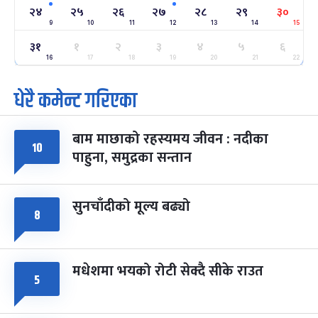
-
फाल्गुन २४, २०८३
Mar 8, 2027
सोम
२४
२५
२६
२७
२८
२९
३०
9
10
11
12
13
14
15
ग्याल्पो ल्होसार
७ महिना बाँकी
२५
३१
१
२
३
४
५
६
-
फाल्गुन २५, २०८३
Mar 9, 2027
मंगल
16
17
18
19
20
21
22
धेरै कमेन्ट गरिएका
पूर्णिमा व्रत
७ महिना बाँकी
७
-
चैत्र ७, २०८३
Mar 21, 2027
आइत
बाम माछाको रहस्यमय जीवन : नदीका
फागुपूर्णिमा
७ महिना बाँकी
८
१०
पाहुना, समुद्रका सन्तान
-
चैत्र ८, २०८३
Mar 22, 2027
सोम
सुनचाँदीको मूल्य बढ्यो
८
मधेशमा भयको रोटी सेक्दै सीके राउत
५