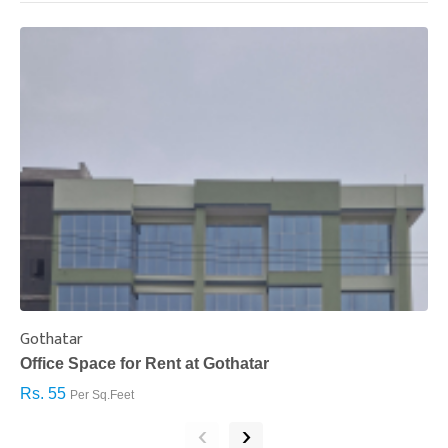
Gothatar
S
Office Space for Rent at Gothatar
H
Rs. 55
R
Per Sq.Feet
‹
›