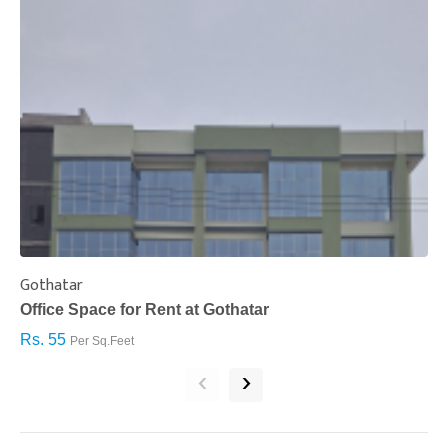
Gothatar
S
Office Space for Rent at Gothatar
H
Rs. 55
R
Per Sq.Feet
‹
›