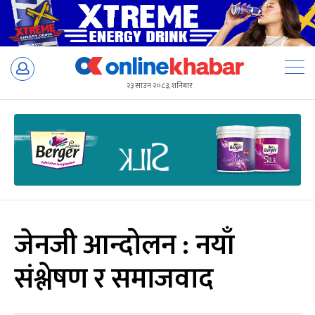
Skip
to
२३ साउन २०८३, शनिबार
content
जेनजी आन्दोलन : नयाँ
संश्लेषण र समाजवाद