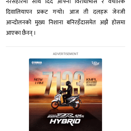
नरसंहारमा साथ दिँदै आफ्नो विरोधाभास र वैचारिक
दिवालियापन प्रकट गर्‍यो। आज ती दलहरू जेनजी
आन्दोलनको मुख्य निशाना बनिरहँदासमेत अझै होसमा
आएका छैनन् ।