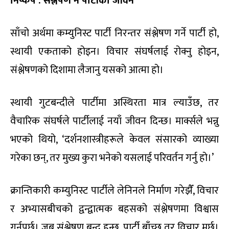
निष्कर्ष : संश्लेषण नै पार्टीको जीवन
साँचो अर्थमा कम्युनिस्ट पार्टी निरन्तर संश्लेषण गर्ने पार्टी हो,
स्थायी एकताको होइन। विचार संघर्षलाई रोक्नु होइन,
संश्लेषणको दिशामा लैजानु यसको आत्मा हो।
स्थायी गुटबन्दीले पार्टीमा अस्थिरता मात्र ल्याउँछ, तर
वैचारिक संघर्षले पार्टीलाई नयाँ जीवन दिन्छ। मार्क्सले भन्नु
भएको थियो, ‘दर्शनशास्त्रीहरूले केवल संसारको व्याख्या
गरेका छन्, तर मुख्य कुरा भनेको यसलाई परिवर्तन गर्नु हो।’
क्रान्तिकारी कम्युनिस्ट पार्टीले लेनिनले निर्माण गरेझैँ, विचार
र अभ्यासबीचको द्वन्द्वात्मक बहसको संश्लेषणमा विश्वास
गर्नुपर्छ। जब संश्लेषण बन्द हुन्छ, पार्टी बाँच्छ तर विचार मर्छ।