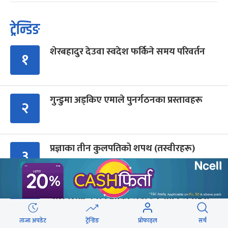
ट्रेन्डिङ
शेरबहादुर देउवा स्वदेश फर्किने समय परिवर्तन
१
गुन्डुमा अड्किए एमाले पुनर्गठनका प्रस्तावहरू
२
प्रज्ञाका तीन कुलपतिको शपथ (तस्वीरहरू)
३
बालेनलाई मनीष झाको जवाफ : महान जनादेश
४
पाएको सरकार एक्लो छैन
ताजा अपडेट
ट्रेन्डिङ
प्रोफाइल
सर्च