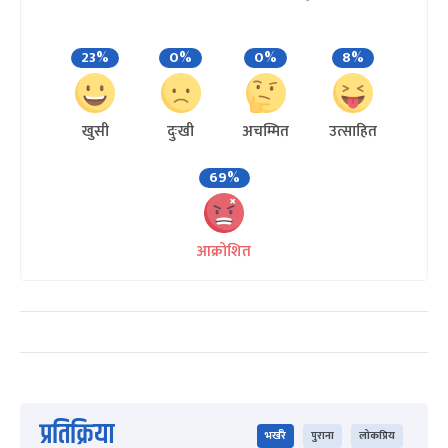
23%
0%
0%
8%
खुसी
दुःखी
अचम्मित
उत्साहित
69%
आक्रोशित
प्रतिक्रिया
भर्खरै
पुराना
लोकप्रिय