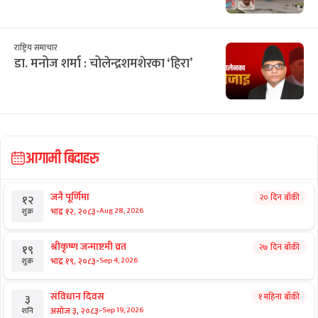
राष्ट्रिय समाचार
डा. मनोज शर्मा : चोलेन्द्रशमशेरका ‘हिरा’
आगामी बिदाहरु
जनै पूर्णिमा
२० दिन बाँकी
१२
-
भाद्र १२, २०८३
Aug 28, 2026
शुक्र
श्रीकृष्ण जन्माष्टमी व्रत
२७ दिन बाँकी
१९
-
भाद्र १९, २०८३
Sep 4, 2026
शुक्र
संविधान दिवस
१ महिना बाँकी
३
-
असोज ३, २०८३
Sep 19, 2026
शनि