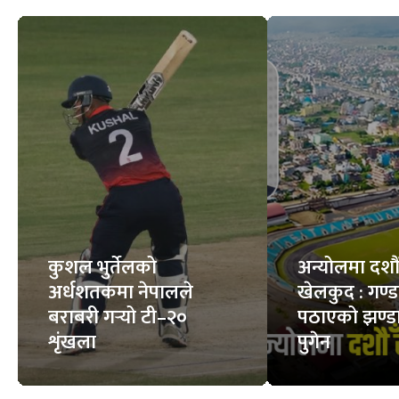
कुशल भुर्तेलको
अन्योलमा दशौँ र
अर्धशतकमा नेपालले
खेलकुद : गण्
बराबरी गर्‍यो टी–२०
पठाएको झण्डा
शृंखला
पुगेन