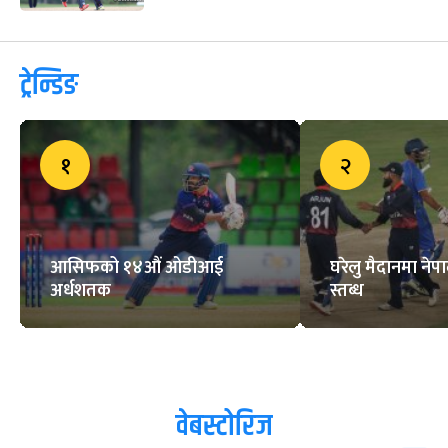
ट्रेन्डिङ
१
२
आसिफको १४औं ओडीआई
घरेलु मैदानमा नेप
अर्धशतक
स्तब्ध
वेबस्टोरिज