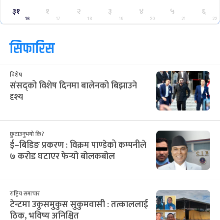
३१
१
२
३
४
५
६
16
17
18
19
20
21
22
सिफारिस
विशेष
संसद्को विशेष दिनमा बालेनको बिझाउने
दृश्य
छुटाउनुभयो कि?
ई–बिडिङ प्रकरण : विक्रम पाण्डेको कम्पनीले
७ करोड घटाएर फेर्‍यो बोलकबोल
राष्ट्रिय समाचार
टेन्टमा उकुसमुकुस सुकुमवासी : तत्काललाई
ठिक, भविष्य अनिश्चित