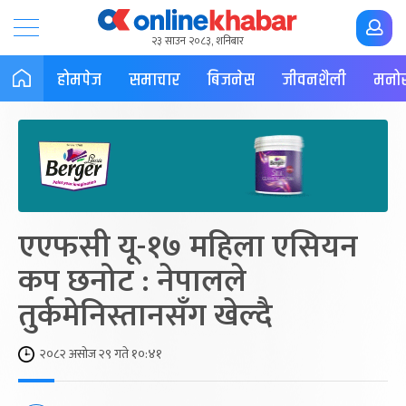
२३ साउन २०८३, शनिबार
होमपेज
समाचार
बिजनेस
जीवनशैली
मनोर
एएफसी यू-१७ महिला एसियन
कप छनोट : नेपालले
तुर्कमेनिस्तानसँग खेल्दै
२०८२ असोज २९ गते १०:४१