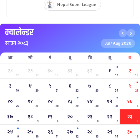
Nepal Super League
क्यालेन्डर
साउन २०८३
Jul
Aug 2026
/
आ
सो
मं
बु
बि
शु
श
२८
२९
३०
३१
३२
१
२
12
13
14
15
16
17
18
३
४
५
६
७
८
९
19
20
21
22
23
24
25
१०
११
१२
१३
१४
१५
१६
26
27
28
29
30
31
1
१७
१८
१९
२०
२१
२२
२३
2
3
4
5
6
7
8
२४
२५
२६
२७
२८
२९
३०
9
10
11
12
13
14
15