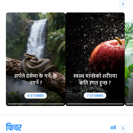
सर्पले डसेमा के गर्ने, के
स्वस्थ मान्छेको शरीरमा
नगर्ने ?
कति रगत हुन्छ ?
6
STORIES
7
STORIES
फिचर
सबै