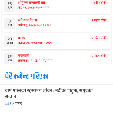
श्रीकृष्ण जन्माष्टमी व्रत
२७ दिन बाँकी
१९
-
भाद्र १९, २०८३
Sep 4, 2026
शुक्र
संविधान दिवस
१ महिना बाँकी
३
-
असोज ३, २०८३
Sep 19, 2026
शनि
घटस्थापना
२ महिना बाँकी
२५
-
असोज २५, २०८३
Oct 11, 2026
आइत
फूलपाती
२ महिना बाँकी
३१
-
असोज ३१ , २०८३
Oct 17, 2026
शनि
कार्तिक सङ्क्रान्ति
धेरै कमेन्ट गरिएका
२ महिना बाँकी
१
-
कार्तिक १, २०८३
Oct 18, 2026
आइत
बाम माछाको रहस्यमय जीवन : नदीका पाहुना, समुद्रका
महानवमी
२ महिना बाँकी
३
सन्तान
-
कार्तिक ३, २०८३
Oct 20, 2026
मंगल
१०
कमेन्ट
विजयादशमी
२ महिना बाँकी
४