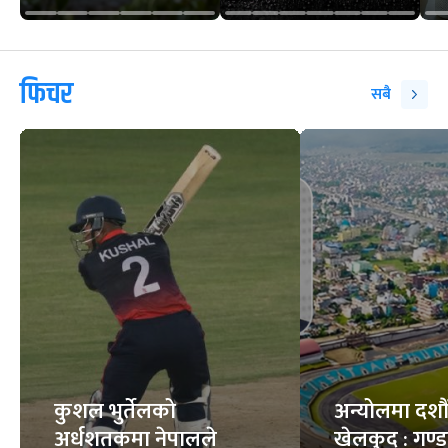
फिचर
सबै
कुशल भुर्तेलको
अन्योलमा दशौँ र
अर्धशतकमा नेपालले
खेलकुद : गण्