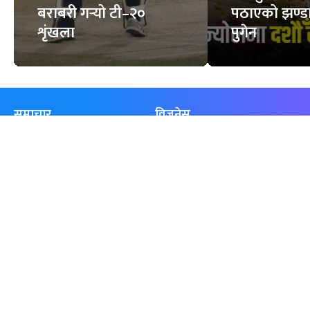
बराबरी गर्‍यो टी–२०
पठाएको झण्डा
शृंखला
पुगेन
समाचार
विजनेस
समाज
बजार
विचार/ब्लग
पर्यटन
साहित्य
रोजगार
अन्तर्वार्ता
बैँक / वित्त
खेलकुद़़
अटो
जीवनशैली/स्वास्थ्य
सूचना-प्रविधि
प्रवास
अन्तर्राष्ट्रिय