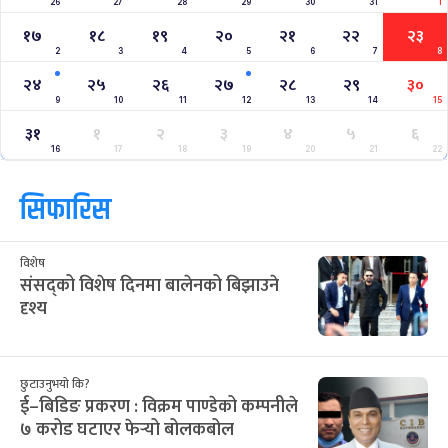
26
27
28
29
30
31
1
१७
१८
१९
२०
२१
२२
२३
2
3
4
5
6
7
8
२४
२५
२६
२७
२८
२९
३०
9
10
11
12
13
14
15
३१
१
२
३
४
५
६
16
17
18
19
20
21
22
सिफारिस
विशेष
संसद्को विशेष दिनमा बालेनको बिझाउने
दृश्य
छुटाउनुभयो कि?
ई–बिडिङ प्रकरण : विक्रम पाण्डेको कम्पनीले
७ करोड घटाएर फेर्‍यो बोलकबोल