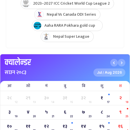
2023–2027 ICC Cricket World Cup League 2
Nepal Vs Canada ODI Series
Aaha RARA Pokhara gold cup
Nepal Super League
क्यालेन्डर
साउन २०८३
Jul
Aug 2026
/
आ
सो
मं
बु
बि
शु
श
२८
२९
३०
३१
३२
१
२
12
13
14
15
16
17
18
३
४
५
६
७
८
९
19
20
21
22
23
24
25
१०
११
१२
१३
१४
१५
१६