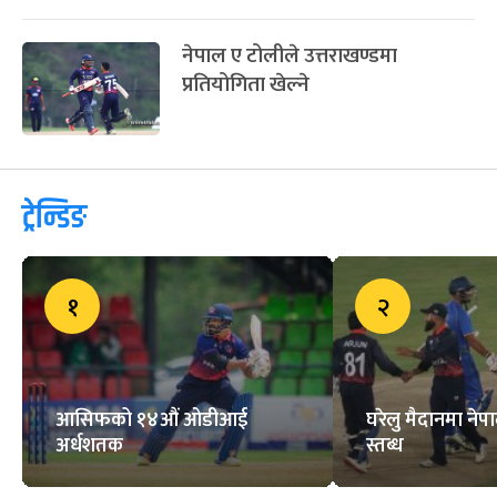
नेपाल ए टोलीले उत्तराखण्डमा
प्रतियोगिता खेल्ने
ट्रेन्डिङ
१
२
आसिफको १४औं ओडीआई
घरेलु मैदानमा नेप
अर्धशतक
स्तब्ध