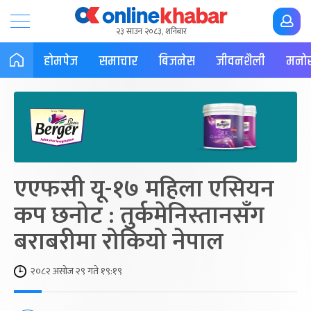
२३ साउन २०८३, शनिबार
होमपेज
समाचार
बिजनेस
जीवनशैली
मनोर
एएफसी यू-१७ महिला एसियन
कप छनोट : तुर्कमेनिस्तानसँग
बराबरीमा रोकियो नेपाल
२०८२ असोज २९ गते १९:१९