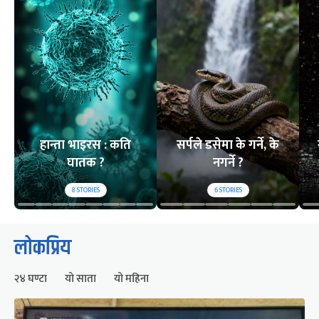
हान्ता भाइरस : कति
सर्पले डसेमा के गर्ने, के
घातक ?
नगर्ने ?
8
STORIES
6
STORIES
लोकप्रिय
२४ घण्टा
यो साता
यो महिना