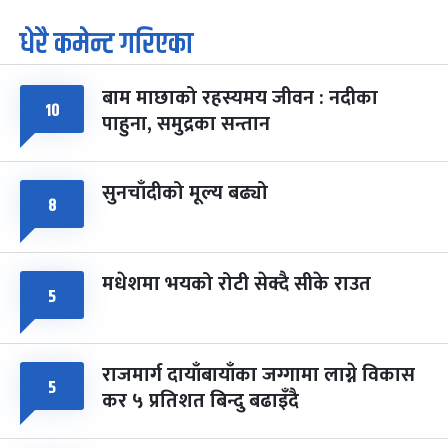
धेरै कमेन्ट गरिएका
पूर्णिमा व्रत
७ महिना बाँकी
७
-
चैत्र ७, २०८३
Mar 21, 2027
आइत
बाम माछाको रहस्यमय जीवन : नदीका
फागुपूर्णिमा
१०
७ महिना बाँकी
८
पाहुना, समुद्रका सन्तान
-
चैत्र ८, २०८३
Mar 22, 2027
सोम
सुनचाँदीको मूल्य बढ्यो
८
मधेशमा भयको रोटी सेक्दै सीके राउत
५
राजमार्ग दायाँबायाँका जग्गामा लाग्ने विकास
५
कर ५ प्रतिशत बिन्दु बढाइँदै