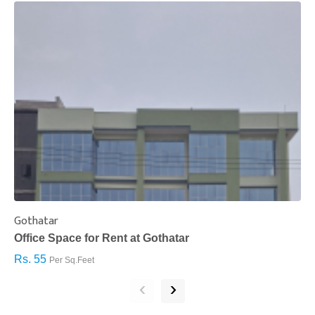
Gothatar
S
Office Space for Rent at Gothatar
H
Rs. 55
R
Per Sq.Feet
‹
›