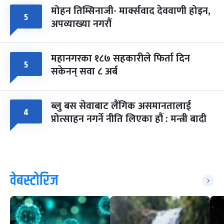
मोहन तिम्सिनाजी- मार्क्सवाद देववाणी होइन,
५
अपव्याख्या नगरौं
महानगरका १८७ सहकारीले फिर्ता दिन
५
सकेनन् सवा ८ अर्ब
ब्लु बस सेवाबाट लैंगिक असमानतालाई
४
प्रोत्साहन नगर्ने नीति लिएका हौं : मन्त्री बादी
वेबस्टोरिज