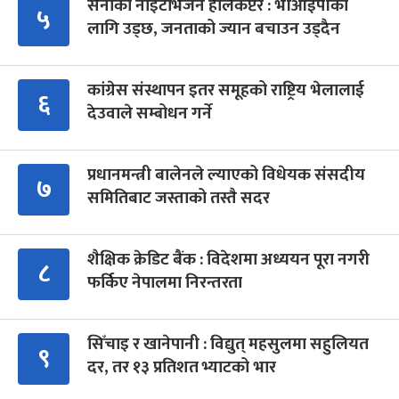
सेनाको नाइटभिजन हेलिकप्टर : भीआईपीका
५
लागि उड्छ, जनताको ज्यान बचाउन उड्दैन
कांग्रेस संस्थापन इतर समूहको राष्ट्रिय भेलालाई
६
देउवाले सम्बोधन गर्ने
प्रधानमन्त्री बालेनले ल्याएको विधेयक संसदीय
७
समितिबाट जस्ताको तस्तै सदर
शैक्षिक क्रेडिट बैंक : विदेशमा अध्ययन पूरा नगरी
८
फर्किए नेपालमा निरन्तरता
सिँचाइ र खानेपानी : विद्युत् महसुलमा सहुलियत
९
दर, तर १३ प्रतिशत भ्याटको भार