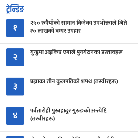
ट्रेन्डिङ
२५० रुपैयाँको सामान किनेका उपभोक्ताले जिते
१
१० लाखको बम्पर उपहार
गुन्डुमा अड्किए एमाले पुनर्गठनका प्रस्तावहरू
२
प्रज्ञाका तीन कुलपतिको शपथ (तस्वीरहरू)
३
पर्वतारोही पुरबहादुर गुरुङको अन्त्येष्टि
४
(तस्वीरहरू)