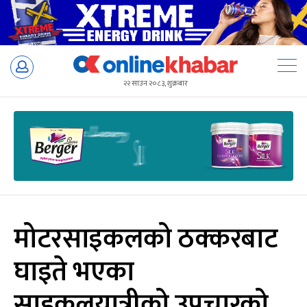
Skip
to
२२ साउन २०८३, शुक्रबार
content
मोटरसाइकलको ठक्करबाट
घाइते भएका
साइकलयात्रीको उपचारको