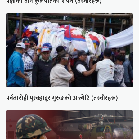
प्रज्ञाका तीन कुलपतिको शपथ (तस्वीरहरू)
पर्वतारोही पुरबहादुर गुरुङको अन्त्येष्टि (तस्वीरहरू)