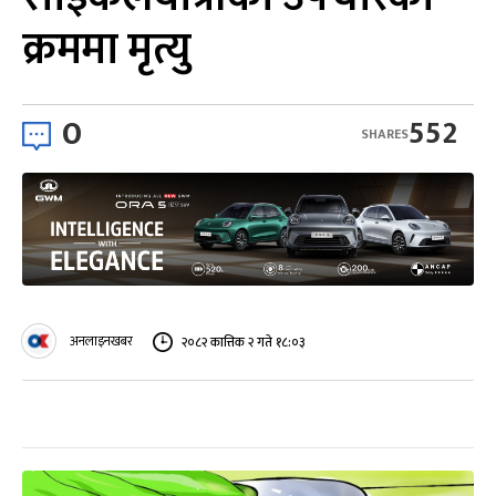
क्रममा मृत्यु
0
552
SHARES
अनलाइनखबर
२०८२ कात्तिक २ गते १८:०३