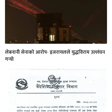
लेबनानी सेनाको आरोप- इजरायलले युद्धविराम उल्लंघन
गर्‍यो