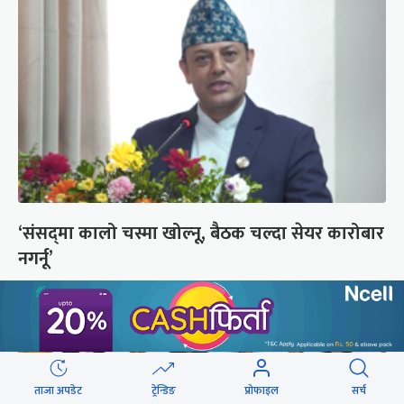
‘संसद्‍मा कालो चस्मा खोल्नू, बैठक चल्दा सेयर कारोबार
नगर्नू’
ताजा अपडेट
ट्रेन्डिङ
प्रोफाइल
सर्च