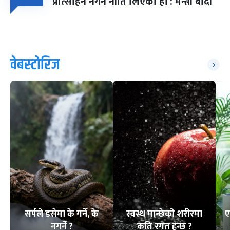
प्रोत्साहन नगर्ने नीति लिएका हौं : मन्त्री बादी
वेबस्टोरिज
सर्पले डसेमा के गर्ने, के
स्वस्थ मान्छेको शरीरमा
ए
नगर्ने ?
कति रगत हुन्छ ?