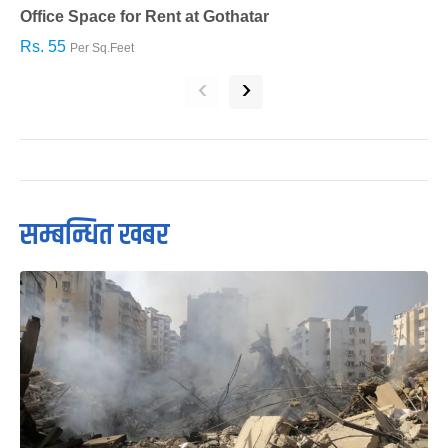
Office Space for Rent at Gothatar
H
Rs. 55
R
Per Sq.Feet
‹
›
सम्बन्धित खबर