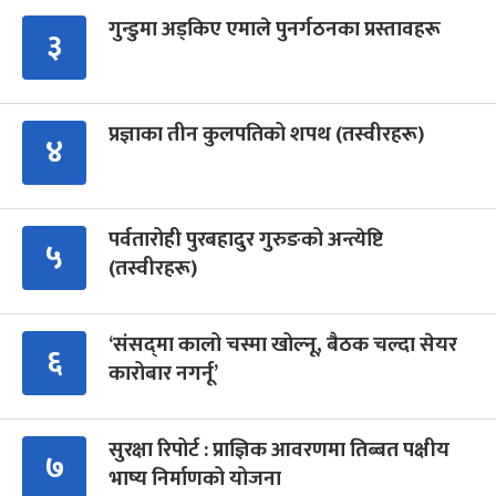
गुन्डुमा अड्किए एमाले पुनर्गठनका प्रस्तावहरू
३
प्रज्ञाका तीन कुलपतिको शपथ (तस्वीरहरू)
४
पर्वतारोही पुरबहादुर गुरुङको अन्त्येष्टि
५
(तस्वीरहरू)
‘संसद्‍मा कालो चस्मा खोल्नू, बैठक चल्दा सेयर
६
कारोबार नगर्नू’
सुरक्षा रिपोर्ट : प्राज्ञिक आवरणमा तिब्बत पक्षीय
७
भाष्य निर्माणको योजना