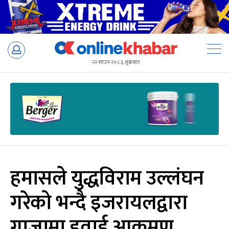
Skip
to
२२ साउन २०८३, शुक्रबार
content
हमासले युद्धविराम उल्लंघन
गरेको भन्दै इजरायलद्वारा
गाजामा हवाई आक्रमण