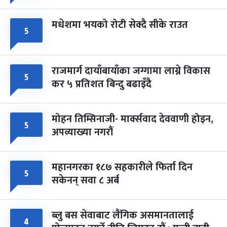
मधेशमा भयको रोटी सेक्दै सीके राउत
५
राजमार्ग दायाँबायाँका जग्गामा लाग्ने विकास
५
कर ५ प्रतिशत बिन्दु बढाइँदै
मोहन तिम्सिनाजी- मार्क्सवाद देववाणी होइन,
५
अपव्याख्या नगरौं
महानगरका १८७ सहकारीले फिर्ता दिन
५
सकेनन् सवा ८ अर्ब
ब्लु बस सेवाबाट लैंगिक असमानतालाई
४