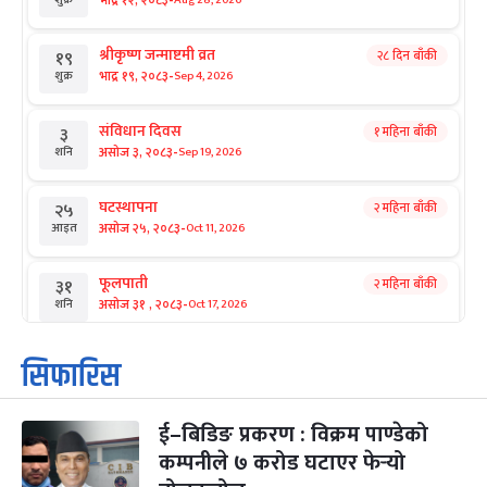
-
भाद्र १२, २०८३
शुक्र
श्रीकृष्ण जन्माष्टमी व्रत
२८ दिन बाँकी
१९
-
भाद्र १९, २०८३
Sep 4, 2026
शुक्र
संविधान दिवस
१ महिना बाँकी
३
-
असोज ३, २०८३
Sep 19, 2026
शनि
घटस्थापना
२ महिना बाँकी
२५
-
असोज २५, २०८३
Oct 11, 2026
आइत
फूलपाती
२ महिना बाँकी
३१
-
असोज ३१ , २०८३
Oct 17, 2026
शनि
कार्तिक सङ्क्रान्ति
२ महिना बाँकी
१
सिफारिस
-
कार्तिक १, २०८३
Oct 18, 2026
आइत
ई–बिडिङ प्रकरण : विक्रम पाण्डेको
महानवमी
२ महिना बाँकी
३
-
कम्पनीले ७ करोड घटाएर फेर्‍यो
कार्तिक ३, २०८३
Oct 20, 2026
मंगल