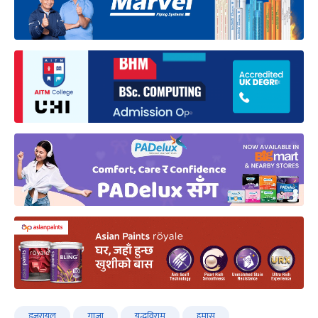
इजरायल
गाजा
युद्धविराम
हमास