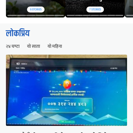
6
STORIES
7
STORIES
लोकप्रिय
२४ घण्टा
यो साता
यो महिना