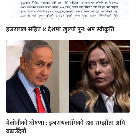
इजरायल सहित ४ देशमा खुल्यो पुन: श्रम स्वीकृति
मेलोनीको घोषणा : इजरायलसँगको रक्षा सम्झौता अघि
बढाउँदैनौं