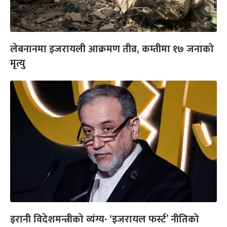
लेबनानमा इजरायली आक्रमण तीव्र, कम्तीमा १७ जनाको
मृत्यु
इरानी विदेशमन्त्रीको व्यंग्य- ‘इजरायल फर्स्ट’ नीतिको