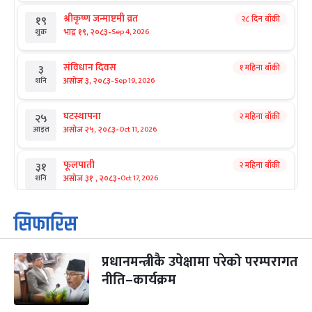
श्रीकृष्ण जन्माष्टमी व्रत
२८ दिन बाँकी
१९
-
भाद्र १९, २०८३
Sep 4, 2026
शुक्र
संविधान दिवस
१ महिना बाँकी
३
-
असोज ३, २०८३
Sep 19, 2026
शनि
घटस्थापना
२ महिना बाँकी
२५
-
असोज २५, २०८३
Oct 11, 2026
आइत
फूलपाती
२ महिना बाँकी
३१
-
असोज ३१ , २०८३
Oct 17, 2026
शनि
कार्तिक सङ्क्रान्ति
२ महिना बाँकी
१
सिफारिस
-
कार्तिक १, २०८३
Oct 18, 2026
आइत
प्रधानमन्त्रीकै उपेक्षामा परेको परम्परागत
महानवमी
२ महिना बाँकी
३
-
नीति–कार्यक्रम
कार्तिक ३, २०८३
Oct 20, 2026
मंगल
विजयादशमी
२ महिना बाँकी