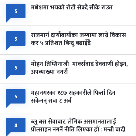
मधेशमा भयको रोटी सेक्दै सीके राउत
५
राजमार्ग दायाँबायाँका जग्गामा लाग्ने विकास
५
कर ५ प्रतिशत बिन्दु बढाइँदै
मोहन तिम्सिनाजी- मार्क्सवाद देववाणी होइन,
५
अपव्याख्या नगरौं
महानगरका १८७ सहकारीले फिर्ता दिन
५
सकेनन् सवा ८ अर्ब
ब्लु बस सेवाबाट लैंगिक असमानतालाई
४
प्रोत्साहन नगर्ने नीति लिएका हौं : मन्त्री बादी