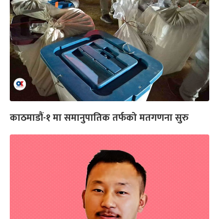
काठमाडौं-१ मा समानुपातिक तर्फको मतगणना सुरु