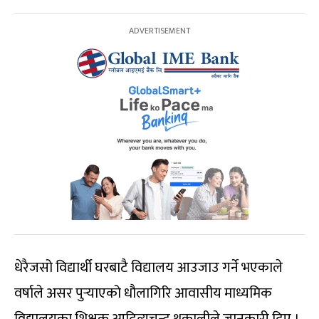
धेरैजसो विद्यार्थी घरबाटै विद्यालय आउजाउ गर्ने भएकाले
वर्षाले असर पुर्‍याएको धौलागिरि आवासीय माध्यमिक
विद्यालयका शिक्षक आदित्यचन्द्र थकालीले जानकारी दिए ।