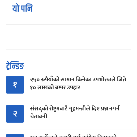
यो पनि
ट्रेन्डिङ
२५० रुपैयाँको सामान किनेका उपभोक्ताले जिते
१
१० लाखको बम्पर उपहार
संसद्को रोष्ट्रमबाटै गृहमन्त्रीले दिए प्रश्न नगर्न
२
चेतावनी