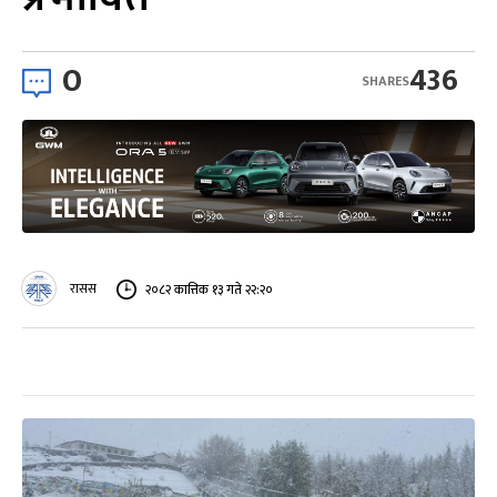
0
436
SHARES
रासस
२०८२ कात्तिक १३ गते २२:२०