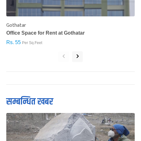
Gothatar
S
Office Space for Rent at Gothatar
H
Rs. 55
R
Per Sq.Feet
‹
›
सम्बन्धित खबर