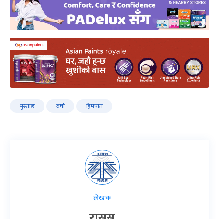
मुस्ताङ
वर्षा
हिमपात
लेखक
रासस