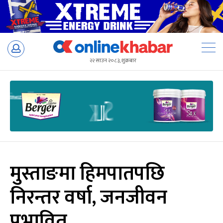
Skip
to
२२ साउन २०८३, शुक्रबार
content
मुस्ताङमा हिमपातपछि
निरन्तर वर्षा, जनजीवन
प्रभावित