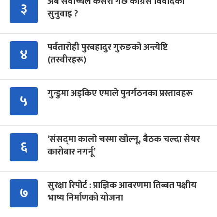
अब सर्वोच्चले कसरी गर्छ कांग्रेस विवादको
३
सुनुवाइ ?
पर्वतारोही पुरबहादुर गुरुङको अन्त्येष्टि
४
(तस्वीरहरू)
गुन्डुमा अड्किए एमाले पुनर्गठनका प्रस्तावहरू
५
‘संसद्‍मा कालो चस्मा खोल्नू, बैठक चल्दा सेयर
६
कारोबार नगर्नू’
सुरक्षा रिपोर्ट : प्राज्ञिक आवरणमा तिब्बत पक्षीय
७
भाष्य निर्माणको योजना