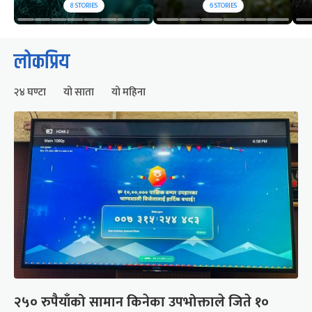
8
STORIES
6
STORIES
लोकप्रिय
२४ घण्टा
यो साता
यो महिना
२५० रुपैयाँको सामान किनेका उपभोक्ताले जिते १०