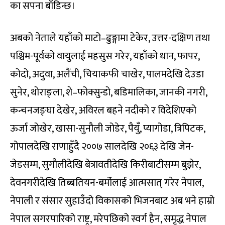
का सपना बाँडिन्छ।
अबको नेताले यहाँको माटो–ढुङ्गामा टेकेर, उत्तर-दक्षिण तथा
पश्चिम-पूर्वको वायुलाई महसुस गरेर, यहाँको धान, फापर,
कोदो, अदुवा, अलैंची, चियाकफी चाखेर, पालमदेखि देउडा
सुनेर, थोराङ्ला, शे–फोक्सुन्डो, बडिमालिका, जानकी नगरी,
कन्चनजङ्घा देखेर, अविरल बहने नदीको र विदेशिएको
ऊर्जा जोखेर, खासा-सुनौली जोडेर, पैयुँ, प्यागोडा, त्रिपिटक,
गोपालदेखि राणाहुँदै २००७ सालदेखि २०६३ देखि जेन-
जेडसम्म, सुगौलीदेखि बेत्रावतीदेखि किरीबाटीसम्म बुझेर,
देवनगरीदेखि तिब्बतियन-बर्मोलाई आत्मसात् गरेर नेपाल,
नेपाली र संसार सुहाउँदो विकासको भिजनबाट अब भने हाम्रो
नेपाल सगरपारिको राष्ट्र, मरेपछिको स्वर्ग हैन, समृद्ध नेपाल