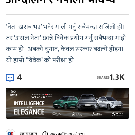
‘नेता खराब भए’ भनेर गाली गर्नु सबैभन्दा सजिलो हो।
तर ‘असल नेता’ छान्ने विवेक प्रयोग गर्नु सबैभन्दा गाह्रो
काम हो। अबको चुनाव, केवल सरकार बदल्ने होइन।
यो हाम्रो ‘विवेक’ को परीक्षा हो।
4
1.3K
SHARES
प्रकृति ढकाल
२०८२ कात्तिक १४ गते ९:५३