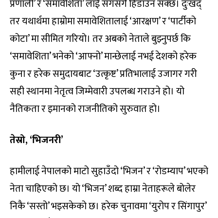
प्रणाली’ र ‘समावेशिता’ लाई सँगसँगै हिंडाउन सक्छ। दुःखद्
तर यथार्थमा हाम्रोमा समावेशितालाई ‘आरक्षण’ र ‘पार्टीको
कोटा’ मा सीमित गरियो। तर अबको नेताले बुझ्नुपर्छ कि
‘समावेशिता’ भनेको ‘आफ्नो’ मान्छेलाई नभई देशको हरेक
कुना र हरेक समुदायबाट ‘उत्कृष्ट’ प्रतिभालाई उजागर गरी
सही स्थानमा नेतृत्व जिम्मेवारी उपलब्ध गराउने हो। यो
नैतिकता र इमानको राजनीतिको सुरुवात हो।
तेस्रो, ‘भिजनरी’
हामीलाई नेपालको माटो सुहाउँदो ‘भिजन’ र ‘रोडम्याप’ भएको
नेता चाहिएको छ। यो ‘भिजन’ शब्द हाम्रा नेताहरूले बोलेर
निकै ‘सस्तो’ भइसकेको छ। हरेक चुनावमा ‘युरोप र सिंगापुर’