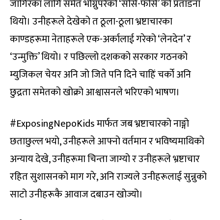
जागिरका लागि समेत भोग्नुपरेको ‘सोर्स-फोर्स’ को प्रताडना
थियो। उनीहरूले देखेको त ठूला-ठूला भ्रष्टाचारका
काण्डहरूमा नेताहरूले एक-अर्कालाई गरेको ‘लेनदेन’ र
‘उन्मुक्ति’ थियो। र पछिल्लो दशकको सरकार गठनको
म्युजिकल चेयर अनि जो जिते पनि दिने चाहिं चर्को अनि
छुद्रता समेतको खोक्रो आश्वासनले भरिएको भाषण।
#ExposingNepoKids मार्फत जब भ्रष्टाचारको नाङ्गो
छताछुल्ल भयो, उनीहरूले आफ्नो वर्तमान र भविष्यमाथिको
अन्याय देखे, उनीहरूमा चिन्ता जाग्यो र उनीहरूले भ्रष्टाचार
रहित सुशासनको माग गरे, अनि राज्यले उनीहरूलाई सुन्नुको
साटो उनीहरूकै आवाज दबाउन खोज्यो।