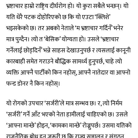
भ्रष्टाचार हाम्रो राष्ट्रिय दीर्घरोग हो। यो कुरा सबैले भन्छन्। यो
यति धेरै पटक दोहोरिएको छ कि यो एउटा ‘क्लिशे’
भइसकेको छ। तर अबको नेताले ‘म भ्रष्टाचार गर्दिनँ’ भनेर
मात्र पुग्दैन। त्यो त ‘बेसिक’ योग्यता हो। उसले ‘भ्रष्टाचार
गर्नेलाई छोड्दिनँ’ भन्ने साहस देखाउनुपर्छ र त्यसलाई कानूनी
कारबाही समेत गराउने बौद्धिक सामर्थ्य हुनुपर्छ, चाहे त्यो
व्यक्ति आफ्नै पार्टीको किन नहोस्, आफ्नै नातेदार वा आफ्नो
फन्ड डोनर नै किन नहोस्।
यो रोगको उपचार ‘सर्जरी’ले मात्र सम्भव छ। र, त्यो निर्मम
‘सर्जरी’ गर्ने आँट भएको नेता हामीलाई चाहिएको छ। उसले
‘आफ्ना मान्छे’ होइन, ‘कामका मान्छे’ रोज्नुपर्छ। उसमा यतिको
राजनैतिक बोध हुन जरूरी छ कि राज्य सञ्चालन र संगठन