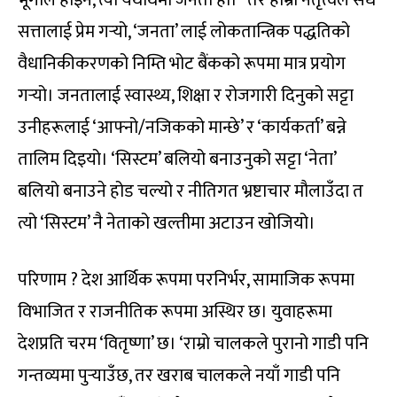
भूगोल होइन, त्यो यथार्थमा जनता हो।” तर हाम्रो नेतृत्वले सधैं
सत्तालाई प्रेम गर्‍यो, ‘जनता’ लाई लोकतान्त्रिक पद्धतिको
वैधानिकीकरणको निम्ति भोट बैंकको रूपमा मात्र प्रयोग
गर्‍यो। जनतालाई स्वास्थ्य, शिक्षा र रोजगारी दिनुको सट्टा
उनीहरूलाई ‘आफ्नो/नजिकको मान्छे’ र ‘कार्यकर्ता’ बन्ने
तालिम दिइयो। ‘सिस्टम’ बलियो बनाउनुको सट्टा ‘नेता’
बलियो बनाउने होड चल्यो र नीतिगत भ्रष्टाचार मौलाउँदा त
त्यो ‘सिस्टम’ नै नेताको खल्तीमा अटाउन खोजियो।
परिणाम ? देश आर्थिक रूपमा परनिर्भर, सामाजिक रूपमा
विभाजित र राजनीतिक रूपमा अस्थिर छ। युवाहरूमा
देशप्रति चरम ‘वितृष्णा’ छ। ‘राम्रो चालकले पुरानो गाडी पनि
गन्तव्यमा पुर्‍याउँछ, तर खराब चालकले नयाँ गाडी पनि