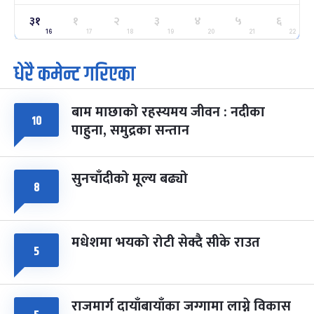
३१
ग्याल्पो ल्होसार
१
२
३
४
५
६
७ महिना बाँकी
२५
-
फाल्गुन २५, २०८३
Mar 9, 2027
मंगल
16
17
18
19
20
21
22
धेरै कमेन्ट गरिएका
पूर्णिमा व्रत
७ महिना बाँकी
७
-
चैत्र ७, २०८३
Mar 21, 2027
आइत
बाम माछाको रहस्यमय जीवन : नदीका
फागुपूर्णिमा
१०
७ महिना बाँकी
८
पाहुना, समुद्रका सन्तान
-
चैत्र ८, २०८३
Mar 22, 2027
सोम
सुनचाँदीको मूल्य बढ्यो
८
मधेशमा भयको रोटी सेक्दै सीके राउत
५
राजमार्ग दायाँबायाँका जग्गामा लाग्ने विकास