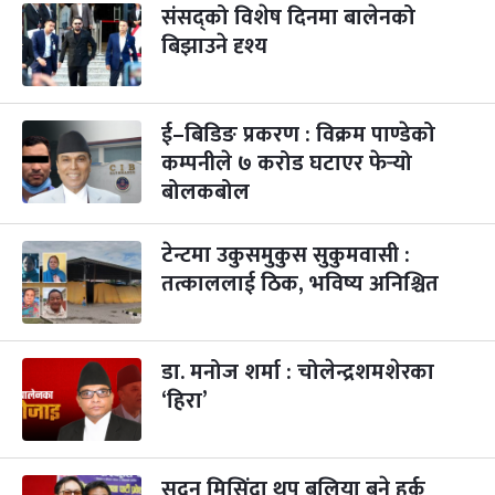
संसद्को विशेष दिनमा बालेनको
कुकुर तिहार
३ महिना बाँकी
२२
-
कार्तिक २२, २०८३
बिझाउने दृश्य
Nov 8, 2026
आइत
गाई पूजा
३ महिना बाँकी
२३
-
कार्तिक २३, २०८३
Nov 9, 2026
सोम
ई–बिडिङ प्रकरण : विक्रम पाण्डेको
कम्पनीले ७ करोड घटाएर फेर्‍यो
गोरुपुजा
३ महिना बाँकी
२४
बोलकबोल
-
कार्तिक २४, २०८३
Nov 10, 2026
मंगल
भाइटीका
टेन्टमा उकुसमुकुस सुकुमवासी :
३ महिना बाँकी
२५
-
कार्तिक २५, २०८३
Nov 11, 2026
बुध
तत्काललाई ठिक, भविष्य अनिश्चित
छठपर्व
३ महिना बाँकी
२९
-
कार्तिक २९, २०८३
Nov 15, 2026
आइत
डा. मनोज शर्मा : चोलेन्द्रशमशेरका
‘हिरा’
क्रिसमस डे
४ महिना बाँकी
१०
-
पौष १०, २०८३
Dec 25, 2026
शुक्र
तमुल्होछार
४ महिना बाँकी
१५
सुदन मिसिंदा थप बलिया बने हर्क