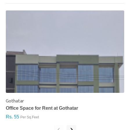
Gothatar
S
Office Space for Rent at Gothatar
H
Rs. 55
R
Per Sq.Feet
‹
›