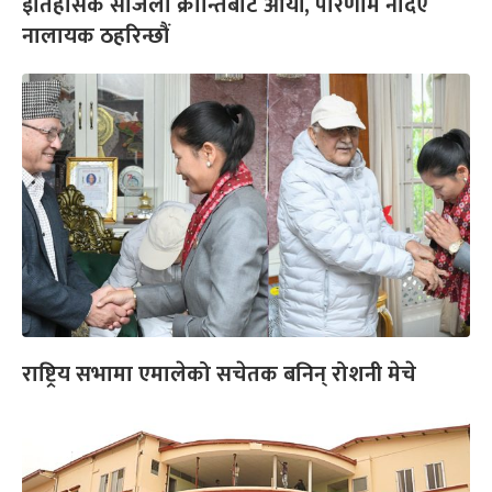
इतिहासकै सजिलो क्रान्तिबाट आयौं, परिणाम नदिए
नालायक ठहरिन्छौं
राष्ट्रिय सभामा एमालेको सचेतक बनिन् रोशनी मेचे