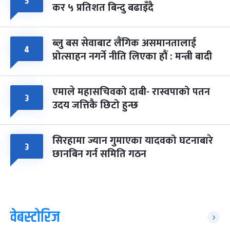
५
कर ५ प्रतिशत बिन्दु बढाइँदै
ब्लु बस सेवाबाट लैंगिक असमानतालाई
४
प्रोत्साहन नगर्ने नीति लिएका हौं : मन्त्री बादी
एमाले महासचिवको दाबी- रास्वपाको पतन
३
उदय जत्तिकै छिटो हुन्छ
सिरहामा ज्यान गुमाएका यादवको घटनाबारे
३
छानबिन गर्न समिति गठन
वेबस्टोरिज