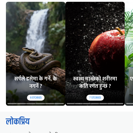
सर्पले डसेमा के गर्ने, के
स्वस्थ मान्छेको शरीरमा
ए
नगर्ने ?
कति रगत हुन्छ ?
6
STORIES
7
STORIES
लोकप्रिय