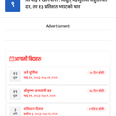
सिँचाइ र खानेपानी : विद्युत् महसुलमा सहुलियत
९
दर, तर १३ प्रतिशत भ्याटको भार
Advertisment
आगामी बिदाहरु
जनै पूर्णिमा
२० दिन बाँकी
१२
-
भाद्र १२, २०८३
Aug 28, 2026
शुक्र
श्रीकृष्ण जन्माष्टमी व्रत
२७ दिन बाँकी
१९
-
भाद्र १९, २०८३
Sep 4, 2026
शुक्र
संविधान दिवस
१ महिना बाँकी
३
-
असोज ३, २०८३
Sep 19, 2026
शनि