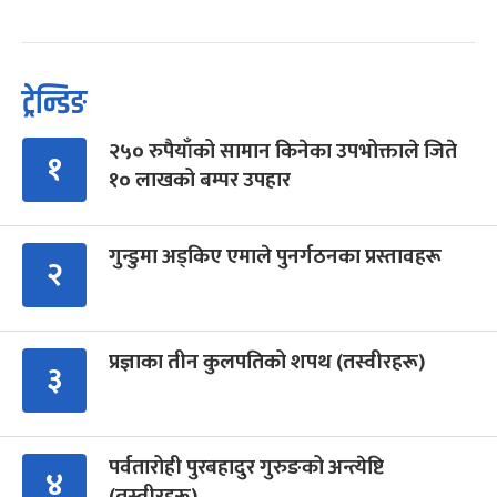
ट्रेन्डिङ
२५० रुपैयाँको सामान किनेका उपभोक्ताले जिते
१
१० लाखको बम्पर उपहार
गुन्डुमा अड्किए एमाले पुनर्गठनका प्रस्तावहरू
२
प्रज्ञाका तीन कुलपतिको शपथ (तस्वीरहरू)
३
पर्वतारोही पुरबहादुर गुरुङको अन्त्येष्टि
४
(तस्वीरहरू)