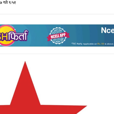
७ गते ९:५१