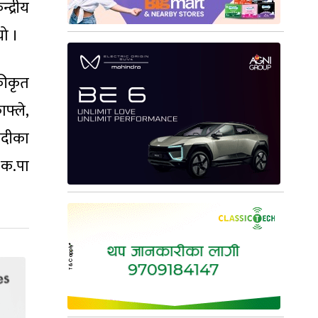
द्रीय
यो ।
कीकृत
फ्ले,
ादीका
.क.पा