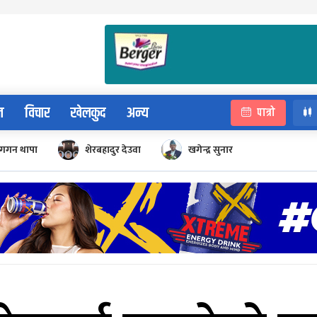
न
विचार
खेलकुद
अन्य
पात्रो
गगन थापा
शेरबहादुर देउवा
खगेन्द्र सुनार