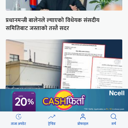
प्रधानमन्त्री बालेनले ल्याएको विधेयक संसदीय
समितिबाट जस्ताको तस्तै सदर
शैक्षिक क्रेडिट बैंक : विदेशमा अध्ययन पूरा नगरी फर्किए
नेपालमा निरन्तरता
ताजा अपडेट
ट्रेन्डिङ
प्रोफाइल
सर्च