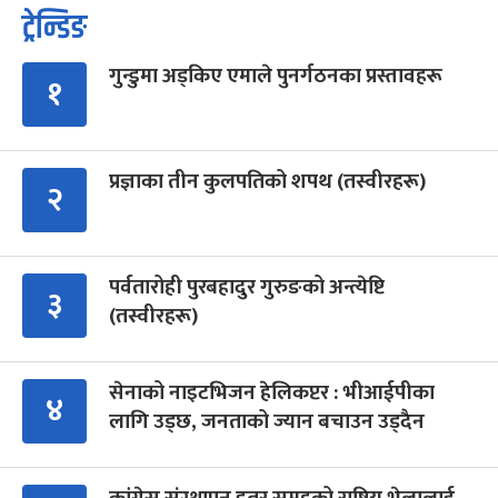
ट्रेन्डिङ
गुन्डुमा अड्किए एमाले पुनर्गठनका प्रस्तावहरू
१
प्रज्ञाका तीन कुलपतिको शपथ (तस्वीरहरू)
२
पर्वतारोही पुरबहादुर गुरुङको अन्त्येष्टि
३
(तस्वीरहरू)
सेनाको नाइटभिजन हेलिकप्टर : भीआईपीका
४
लागि उड्छ, जनताको ज्यान बचाउन उड्दैन