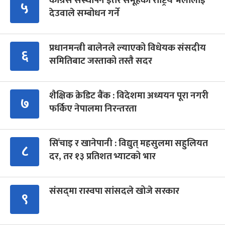
कांग्रेस संस्थापन इतर समूहको राष्ट्रिय भेलालाई
५
देउवाले सम्बोधन गर्ने
प्रधानमन्त्री बालेनले ल्याएको विधेयक संसदीय
६
समितिबाट जस्ताको तस्तै सदर
शैक्षिक क्रेडिट बैंक : विदेशमा अध्ययन पूरा नगरी
७
फर्किए नेपालमा निरन्तरता
सिँचाइ र खानेपानी : विद्युत् महसुलमा सहुलियत
८
दर, तर १३ प्रतिशत भ्याटको भार
संसद्‍मा रास्वपा सांसदले खोजे सरकार
९