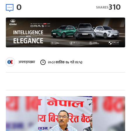
0
310
SHARES
अनलाइनखबर
२०८२ कात्तिक १७ गते १२:५३