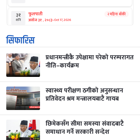
फूलपाती
२ महिना बाँकी
३१
-
असोज ३१ , २०८३
Oct 17, 2026
शनि
कार्तिक सङ्क्रान्ति
२ महिना बाँकी
१
सिफारिस
-
कार्तिक १, २०८३
Oct 18, 2026
आइत
प्रधानमन्त्रीकै उपेक्षामा परेको परम्परागत
महानवमी
२ महिना बाँकी
३
-
नीति–कार्यक्रम
कार्तिक ३, २०८३
Oct 20, 2026
मंगल
विजयादशमी
२ महिना बाँकी
४
-
कार्तिक ४, २०८३
Oct 21, 2026
बुध
स्वास्थ्य परीक्षण ठगीको अनुसन्धान
प्रतिवेदन श्रम मन्त्रालयबाटै गायब
पापा‌ङ्कुशा एकादशी व्रत
२ महिना बाँकी
५
-
कार्तिक ५, २०८३
Oct 22, 2026
बिहि
छिमेकसँग सीमा समस्या संवादबाटै
कुकुर तिहार
३ महिना बाँकी
२२
-
कार्तिक २२, २०८३
समाधान गर्ने सरकारी सन्देश
Nov 8, 2026
आइत