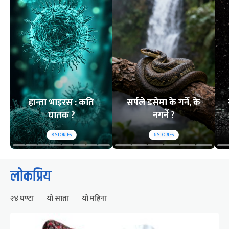
हान्ता भाइरस : कति
सर्पले डसेमा के गर्ने, के
घातक ?
नगर्ने ?
8
STORIES
6
STORIES
लोकप्रिय
२४ घण्टा
यो साता
यो महिना