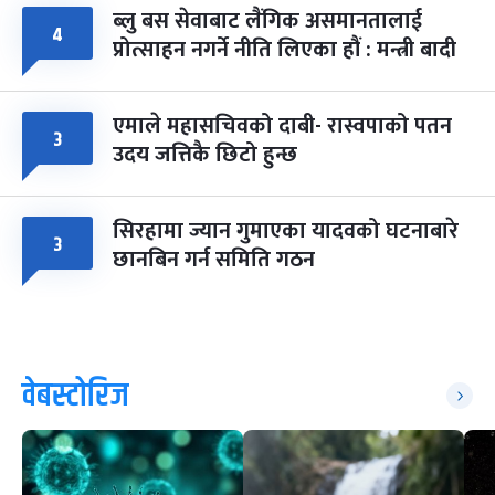
ब्लु बस सेवाबाट लैंगिक असमानतालाई
४
प्रोत्साहन नगर्ने नीति लिएका हौं : मन्त्री बादी
एमाले महासचिवको दाबी- रास्वपाको पतन
३
उदय जत्तिकै छिटो हुन्छ
सिरहामा ज्यान गुमाएका यादवको घटनाबारे
३
छानबिन गर्न समिति गठन
वेबस्टोरिज