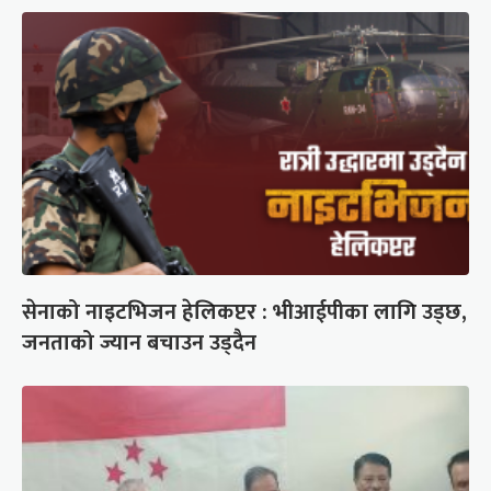
सेनाको नाइटभिजन हेलिकप्टर : भीआईपीका लागि उड्छ,
जनताको ज्यान बचाउन उड्दैन