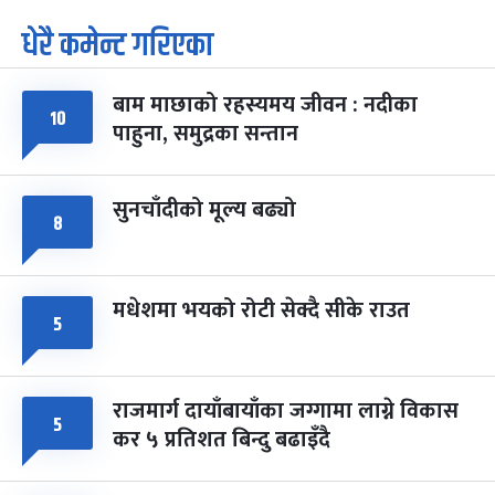
धेरै कमेन्ट गरिएका
पूर्णिमा व्रत
७ महिना बाँकी
७
-
चैत्र ७, २०८३
Mar 21, 2027
आइत
बाम माछाको रहस्यमय जीवन : नदीका
फागुपूर्णिमा
७ महिना बाँकी
८
१०
पाहुना, समुद्रका सन्तान
-
चैत्र ८, २०८३
Mar 22, 2027
सोम
सुनचाँदीको मूल्य बढ्यो
८
मधेशमा भयको रोटी सेक्दै सीके राउत
५
राजमार्ग दायाँबायाँका जग्गामा लाग्ने विकास
५
कर ५ प्रतिशत बिन्दु बढाइँदै