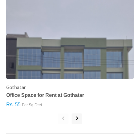
Gothatar
S
Office Space for Rent at Gothatar
H
Rs. 55
R
Per Sq.Feet
‹
›