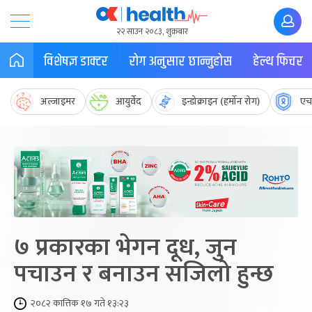
२२ साउन २०८३, शुक्रबार
विशेषज्ञ डाक्टर
रोग अनुसार छान्नुहोस
हेल्थ फिचर
अल्जाइमर
आयुर्वेद
इन्डोक्राइन (हर्मोन रोग)
एच
७ प्रकारका भेगन दूध, जुन
पचाउन र बनाउन सजिलो हुन्छ
२०८२ कात्तिक १७ गते १३:२३