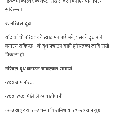
-फ्रिजमा करिब एक घण्टा राखेर चिसो बनाएर पनि पिउन
सकिन्छ ।
२. नरिवल दूध
यदि काँचो नरिवलको स्वाद मन पर्छ भने, यसको दूध पनि
बनाउन सकिन्छ । यो दूध पचाउन गाह्रो हुनेहरूका लागि राम्रो
विकल्प हो ।
नरिवल दूध बनाउन आवश्यक सामग्री
-१०० ग्राम नरिवल
-१००–१५० मिलिलिटर तातोपानी
-२–३ खजूर वा १–२ चम्चा किशमिश वा १०–२० ग्राम गुड