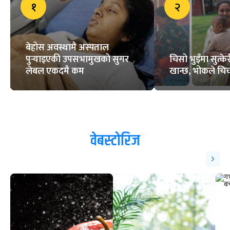
१
२
बेहोस अवस्थामै अस्पताल
पुर्‍याइएकी उपसभामुखको सुगर
चिसो भुइँमा सुत्
लेबल एकदमै कम
खान्छ, भोकले चिच्
वेबस्टोरिज