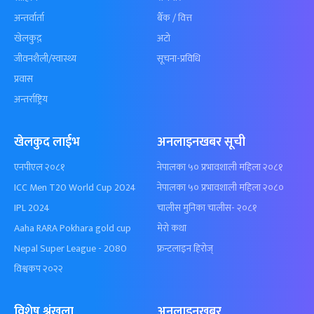
अन्तर्वार्ता
बैँक / वित्त
खेलकुद़़
अटो
जीवनशैली/स्वास्थ्य
सूचना-प्रविधि
प्रवास
अन्तर्राष्ट्रिय
खेलकुद लाईभ
अनलाइनखबर सूची
एनपीएल २०८१
नेपालका ५० प्रभावशाली महिला २०८१
ICC Men T20 World Cup 2024
नेपालका ५० प्रभावशाली महिला २०८०
IPL 2024
चालीस मुनिका चालीस- २०८१
Aaha RARA Pokhara gold cup
मेरो कथा
Nepal Super League - 2080
फ्रन्टलाइन हिरोज्
विश्वकप २०२२
विशेष श्रृंखला
अनलाइनखबर