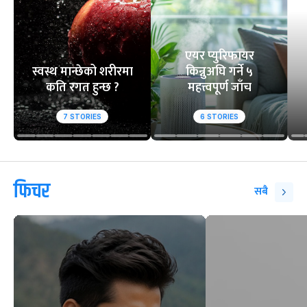
एयर प्युरिफायर
स्वस्थ मान्छेको शरीरमा
किन्नुअघि गर्ने ५
कति रगत हुन्छ ?
महत्त्वपूर्ण जाँच
7
STORIES
6
STORIES
फिचर
सबै