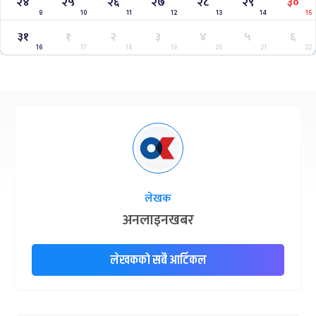
२४
२५
२६
२७
२८
२९
३०
9
10
11
12
13
14
15
३१
१
२
३
४
५
६
16
17
18
19
20
21
22
लेखक
अनलाइनखबर
लेखकको सबै आर्टिकल