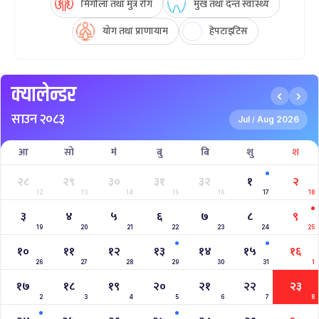
मिर्गौला तथा मुत्र रोग
मुख तथा दन्त स्वास्थ्य
योग तथा प्राणायाम
हेपटाइटिस
क्यालेन्डर
साउन २०८३
Jul
Aug 2026
/
आ
सो
मं
बु
बि
शु
श
२८
२९
३०
३१
३२
१
२
12
13
14
15
16
17
18
३
४
५
६
७
८
९
19
20
21
22
23
24
25
१०
११
१२
१३
१४
१५
१६
26
27
28
29
30
31
1
१७
१८
१९
२०
२१
२२
२३
2
3
4
5
6
7
8