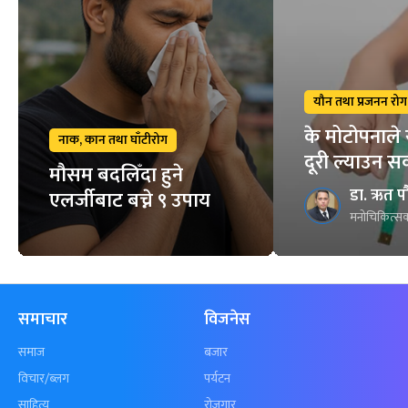
यौन तथा प्रजनन रोग
के मोटोपनाले 
नाक, कान तथा घाँटीरोग
दूरी ल्याउन स
मौसम बदलिँदा हुने
डा. ऋत प
एलर्जीबाट बच्ने ९ उपाय
मनोचिकित्सक
समाचार
विजनेस
समाज
बजार
विचार/ब्लग
पर्यटन
साहित्य
रोजगार