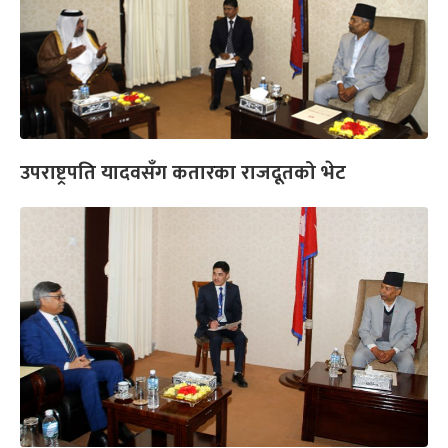
उपराष्ट्रपति यादवसँग कतारका राजदूतको भेट