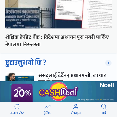
शैक्षिक क्रेडिट बैंक : विदेशमा अध्ययन पूरा नगरी फर्किए
नेपालमा निरन्तरता
छुटाउनुभयो कि ?
संसद्लाई टेर्दैनन् प्रधानमन्त्री, लाचार
छन् सभामुख
‘अस्थायी प्रकृतिको अध्यादेशले ऐनको
व्यवस्था विस्थापित गर्न सक्दैन’
ताजा अपडेट
ट्रेन्डिङ
प्रोफाइल
सर्च