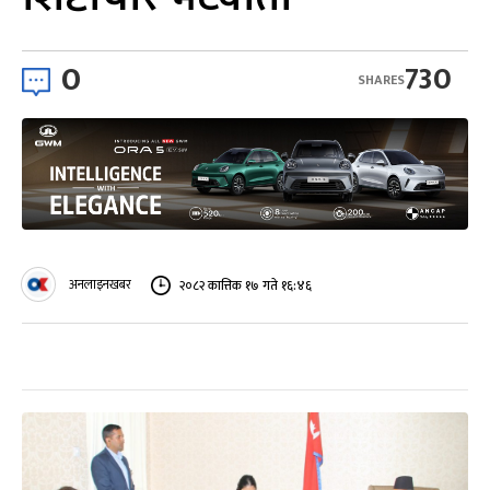
0
730
SHARES
अनलाइनखबर
२०८२ कात्तिक १७ गते १६:४६