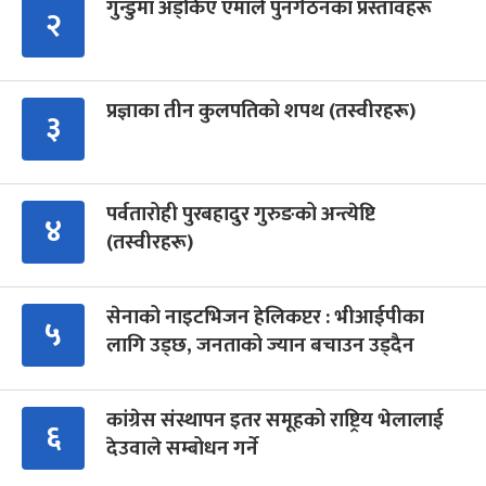
गुन्डुमा अड्किए एमाले पुनर्गठनका प्रस्तावहरू
२
प्रज्ञाका तीन कुलपतिको शपथ (तस्वीरहरू)
३
पर्वतारोही पुरबहादुर गुरुङको अन्त्येष्टि
४
(तस्वीरहरू)
सेनाको नाइटभिजन हेलिकप्टर : भीआईपीका
५
लागि उड्छ, जनताको ज्यान बचाउन उड्दैन
कांग्रेस संस्थापन इतर समूहको राष्ट्रिय भेलालाई
६
देउवाले सम्बोधन गर्ने