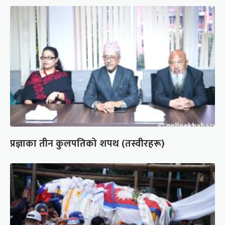
प्रज्ञाका तीन कुलपतिको शपथ (तस्वीरहरू)