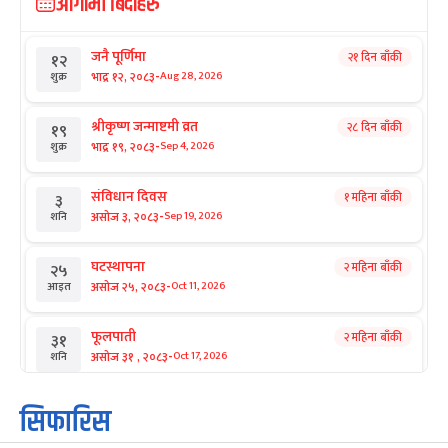
आगामी बिदाहरु
जनै पूर्णिमा
२१ दिन बाँकी
१२
-
भाद्र १२, २०८३
Aug 28, 2026
शुक्र
श्रीकृष्ण जन्माष्टमी व्रत
२८ दिन बाँकी
१९
-
भाद्र १९, २०८३
Sep 4, 2026
शुक्र
संविधान दिवस
१ महिना बाँकी
३
-
असोज ३, २०८३
Sep 19, 2026
शनि
घटस्थापना
२ महिना बाँकी
२५
-
असोज २५, २०८३
Oct 11, 2026
आइत
फूलपाती
२ महिना बाँकी
३१
-
असोज ३१ , २०८३
Oct 17, 2026
शनि
कार्तिक सङ्क्रान्ति
२ महिना बाँकी
१
सिफारिस
-
कार्तिक १, २०८३
Oct 18, 2026
आइत