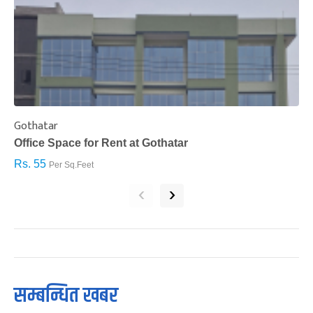
Gothatar
S
Office Space for Rent at Gothatar
H
Rs. 55
R
Per Sq.Feet
‹
›
सम्बन्धित खबर