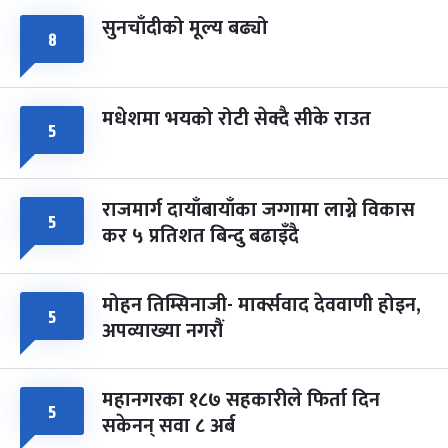
सुनचाँदीको मूल्य बढ्यो
८
मधेशमा भयको रोटी सेक्दै सीके राउत
५
राजमार्ग दायाँबायाँका जग्गामा लाग्ने विकास
५
कर ५ प्रतिशत बिन्दु बढाइँदै
मोहन तिम्सिनाजी- मार्क्सवाद देववाणी होइन,
५
अपव्याख्या नगरौं
महानगरका १८७ सहकारीले फिर्ता दिन
५
सकेनन् सवा ८ अर्ब