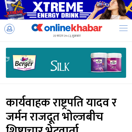
Skip
to
२२ साउन २०८३, शुक्रबार
content
कार्यवाहक राष्ट्रपति यादव र
जर्मन राजदूत भोल्जबीच
शिष्टाचार भेटवार्ता